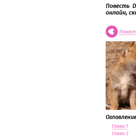
Повесть Д
онлайн, с
Повест
Оглавление
Глава 1
Глава 2