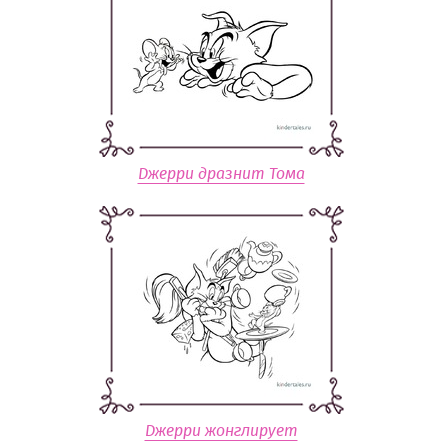
Джерри дразнит Тома
Джерри жонглирует