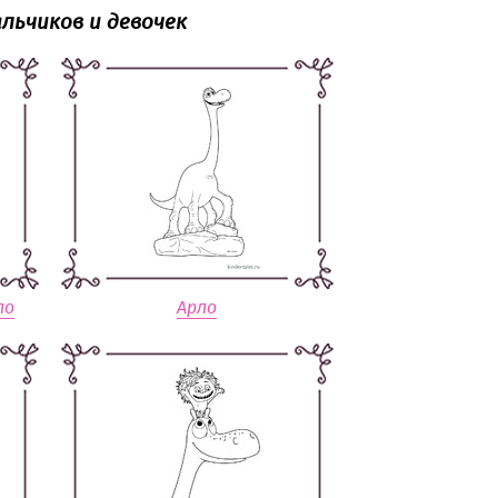
льчиков и девочек
ло
Арло