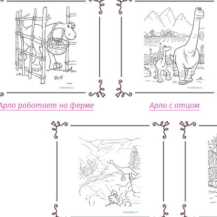
Арло работает на ферме
Арло с отцом