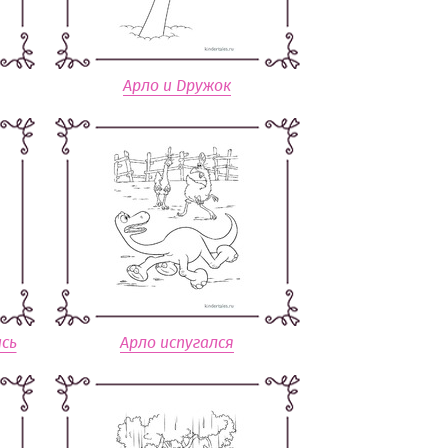
Арло и Дружок
сь
Арло испугался