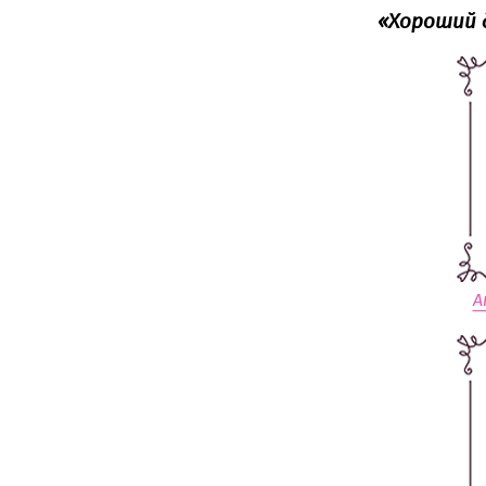
«‎Хороший 
А