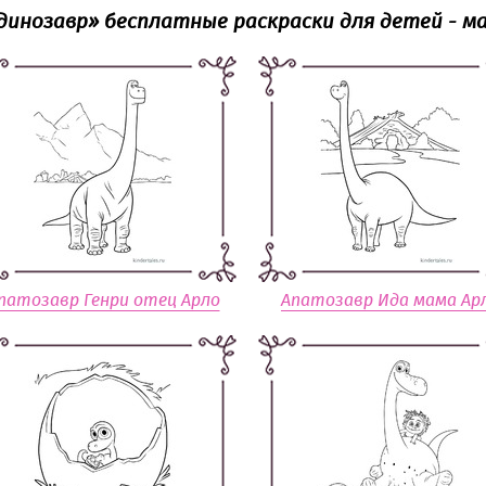
динозавр» бесплатные раскраски для детей - ма
патозавр Генри отец Арло
Апатозавр Ида мама Ар