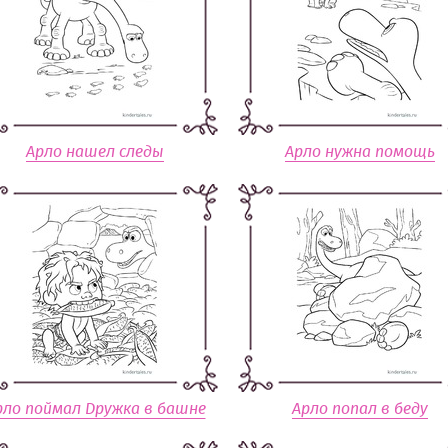
Арло нашел следы
Арло нужна помощь
рло поймал Дружка в башне
Арло попал в беду