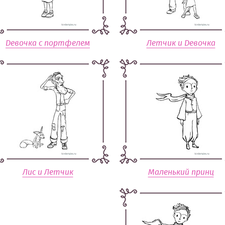
Девочка с портфелем
Летчик и Девочка
Лис и Летчик
Маленький принц