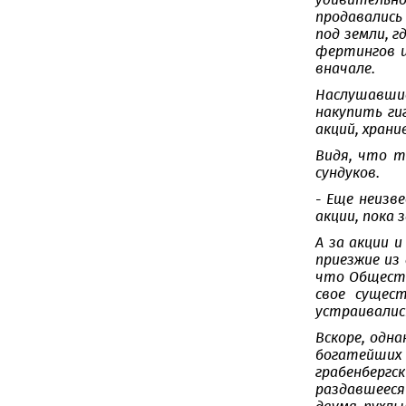
удивительно
продавались
под земли, 
фертингов ш
вначале.
Наслушавшис
накупить ги
акций, храни
Видя, что т
сундуков.
- Еще неизв
акции, пока 
А за акции 
приезжие из 
что Обществ
свое сущес
устраивались
Вскоре, одна
богатейших
грабенбергс
раздавшееся