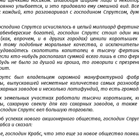
ми щечками носиком. Благодаря ширине лица и некотор
оянно улыбается, и это придавало ему смешной вид. Все
к каждый, кто разговаривал с господином Спрутсом, дум
осподина Спрутса исчислялось в целый миллиард фертинго
абенбергские богатей, господин Спрутс стоил один м
 (как, впрочем, и в других городах) ценили коротышек
 тому подобные моральные качества, а исключительн
удавайтесь сколотить капиталец в тысячу фертинг
если кто-нибудь располагал суммой всего лишь в сто фер
ибудь не было за душой ни гроша, то говорили с презре
оит.
прутс был владельцем огромной мануфактурной фабр
, выпускавшей несметные количества самых разнообра
харных заводов и несколько латифундий, то есть громад
их земельных участках работали тысячи коротышек, к
, сахарную свеклу для его сахарных заводов, а такж
сподин Спрутс вел большую торговлю.
б успехах нового акционерного общества, господин Спру
абса и сказал:
е, господин Крабс, что это еще за новое общество появи