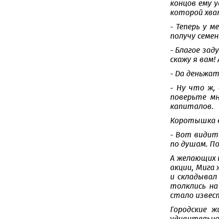
концов ему 
которой хват
- Теперь у м
получу семен
- Благое зад
скажу я вам!
- Да деньжа
- Ну что ж,
поверьте мн
капиталов.
Коротышка вы
- Вот видите
по душам. П
А желающих 
акции, Мига 
и складывал
толклись на
стало извес
Городские 