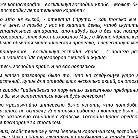
 же катастрофа! - воскликнул господин Крабс. - Может б
 постройку летательного корабля?
о это не выход, - ответил Спрутс. - Как только мы 
 в цене, и тогда у нас не хватит денег, чтоб скупить
етательного аппарата, кто-нибудь его и без нас постр
уговорить этих двух прохвостов Мигу и Жулио удрать куд
 была обычная мошенническая проделка, и перестанут ме
 придумано! - воскликнул господин Крабс. - С вашего 
в Давилон для переговоров с Мигой и Жулио.
есь, господин Крабс. Я на вас полагаюсь.
м этого разговора было то, что на следующее утро г
астений. Купив для отвода глаз несколько акций, он отоз
из города Грабенберга по поручению известного предпри
гли бы мы встретиться как-нибудь вечерком?
ио чрезвычайно интересно было узнать, что понадоби
асились на встречу. Как только работа в конторе была 
ыло назначено свидание с Крабсом. Господин Крабс пред
в ресторане за столиком.
нию, свойственному всем деловым коротышкам, господин 
ь у Миги и Жулио, случалось ли им бывать в городе Граб