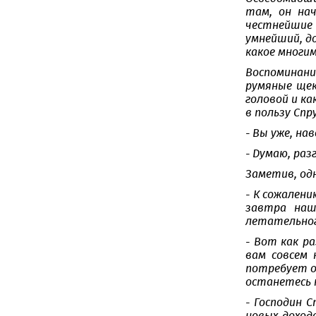
там, он нач
честнейшие
умнейший, д
какое многим
Воспоминани
румяные щек
головой и ка
в пользу Спр
- Вы уже, на
- Думаю, раз
Заметив, одн
- К сожалени
завтра наш
летательног
- Вот как р
вам совсем
потребует о
останетесь н
- Господин 