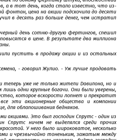
енные по одному фертингу штука, впоследствии
, а в тот день, когда стало известно, что из-
ой фонтан, цена на акции подскочила до десяти
учил в десять раз больше денег, чем истратил
а черный день сотню-другую фертингов, спешил
 повысятся в цене. В результате два миллиона
аны.
шили пустить в продажу акции и из остальных
семена, - говорил Жулио. - Уж лучше продавать
ли теперь уже не только жители Давилона, но и
м лишь одни крупные богачи. Они были уверены,
ество, которое вскорости лопнет и прекратит
о все эти акционерные общества и компании
ще, для облапошивания бедняков.
ми акциями. Это был господин Спрутс - один из
ин Спрутс ничем не выделялся среди прочих
красотой. У него было широковатое, несколько
зками и чрезвычайно тоненьким, зажатым между