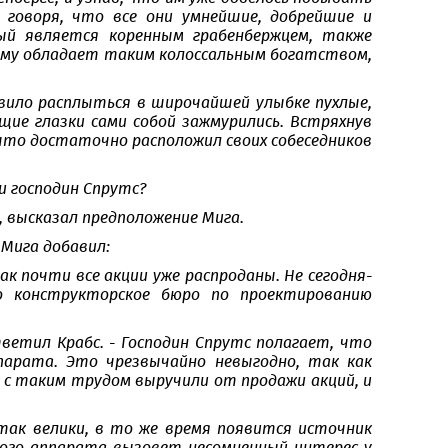
 говоря, что все они умнейшие, добрейшие и
ый является коренным грабенбержцем, также
ему обладает таким колоссальным богатством,
вило расплыться в широчайшей улыбке пухлые,
ящие глазки сами собой зажмурились. Встряхнув
 что достаточно расположил своих собеседников
ми господин Спрутс?
, высказал предположение Мига.
 Мига добавил:
ак почти все акции уже распроданы. Не сегодня-
 конструкторское бюро по проектированию
ветил Крабс. - Господин Спрутс полагает, что
арата. Это чрезвычайно невыгодно, так как
 с таким трудом выручили от продажи акций, и
 так велики, в то же время появится источник