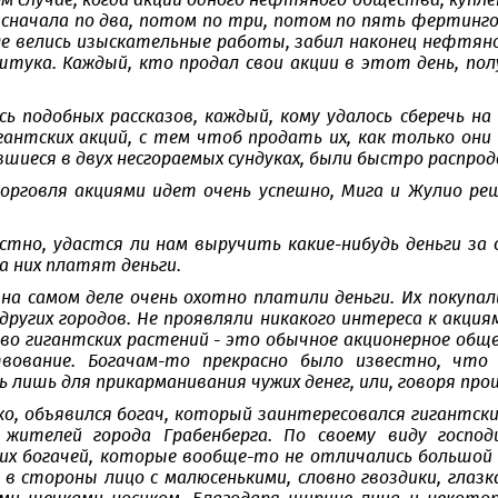
м случае, когда акции одного нефтяного общества, купл
 сначала по два, потом по три, потом по пять фертингов
где велись изыскательные работы, забил наконец нефтян
тука. Каждый, кто продал свои акции в этот день, пол
ь подобных рассказов, каждый, кому удалось сберечь н
гантских акций, с тем чтоб продать их, как только они
вшиеся в двух несгораемых сундуках, были быстро распрод
орговля акциями идет очень успешно, Мига и Жулио ре
естно, удастся ли нам выручить какие-нибудь деньги за 
за них платят деньги.
и на самом деле очень охотно платили деньги. Их покупа
других городов. Не проявляли никакого интереса к акция
о гигантских растений - это обычное акционерное общ
твование. Богачам-то прекрасно было известно, чт
 лишь для прикарманивания чужих денег, или, говоря про
ко, объявился богач, который заинтересовался гигантски
 жителей города Грабенберга. По своему виду господ
ких богачей, которые вообще-то не отличались большой 
 в стороны лицо с малюсенькими, словно гвоздики, гла