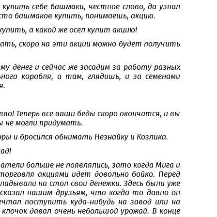
об купить себе башмаки, честное слово, да узнал
есто башмаков купить, понимаешь, акцию.
купить, а какой же осел купит акцию!
знать, скоро на эти акции можно будет получить
мму денег и сейчас же засадим за работу разных
ого корабля, а там, глядишь, и за семенами
я.
тво! Теперь все ваши беды скоро окончатся, и вы
ы не могли придумать.
оры и бросился обнимать Незнайку и Козлика.
ад!
атели больше не появлялись, зато когда Мига и
торговля акциями идет довольно бойко. Перед
ладывали на стол свои денежки. Здесь были уже
ассказал нашим друзьям, что когда-то давно он
мечтал поступить куда-нибудь на завод или на
 клочок давал очень небольшой урожай. В конце