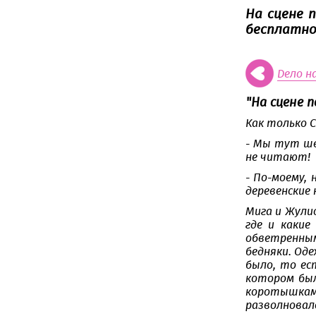
На сцене 
бесплатно
Дело н
"На сцене 
Как только С
- Мы тут шв
не читают!
- По-моему,
деревенские
Мига и Жули
где и какие
обветренным
бедняки. Оде
было, то ес
котором был
коротышкам 
разволновалс