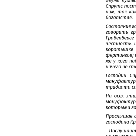
двумя пухлы
Спрутс пост
ним, так ка
богатстве.
Состояние г
говорить гр
Грабенберге
честность и
коротышке 
фертингов; 
же у кого-н
ничего не ст
Господин С
мануфактуры
тридцати са
На всех эт
мануфактуры
которыми го
Прослышав о
господина Кр
- Послушайт