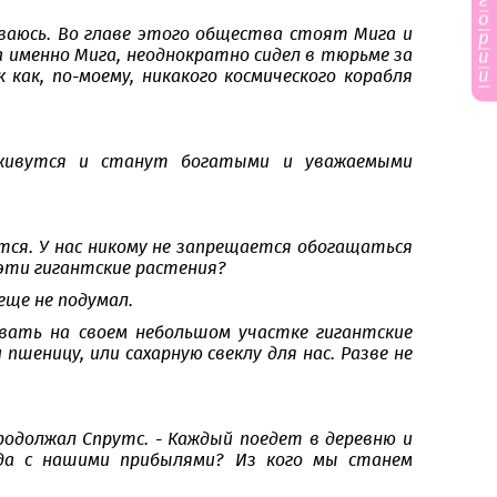
г
о
риваюсь. Во главе этого общества стоят Мига и
р
а именно Мига, неоднократно сидел в тюрьме за
и
и
 как, по-моему, никакого космического корабля
аживутся и станут богатыми и уважаемыми
ивутся. У нас никому не запрещается обогащаться
 эти гигантские растения?
еще не подумал.
вать на своем небольшом участке гигантские
шеницу, или сахарную свеклу для нас. Разве не
родолжал Спрутс. - Каждый поедет в деревню и
да с нашими прибылями? Из кого мы станем