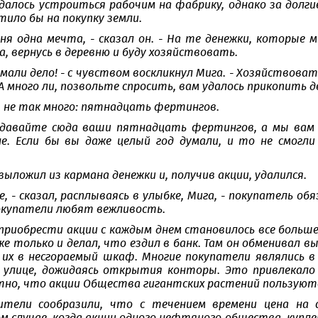
удалось устроиться рабочим на фабрику, однако за долги
ило бы на покупку земли.
еня одна мечта, - сказал он. - На те денежки, которые м
а, вернусь в деревню и буду хозяйствовать.
умали дело! - с чувством воскликнул Мига. - Хозяйствова
 А много ли, позвольте спросить, вам удалось прикопить 
т не так много: пятнадцать фертингов.
 давайте сюда ваши пятнадцать фертингов, а мы вам 
е. Если бы вы даже целый год думали, и то не смогл
ложил из кармана денежки и, получив акции, удалился.
, - сказал, расплываясь в улыбке, Мига, - покупатель о
окупатели любят вежливость.
приобрести акции с каждым днем становилось все больше.
же только и делал, что ездил в банк. Там он обменивал 
 их в несгораемый шкаф. Многие покупатели являлись в
 улице, дожидаясь открытия конторы. Это привлекало 
тно, что акции Общества гигантских растений пользуют
жители сообразили, что с течением времени цена на 