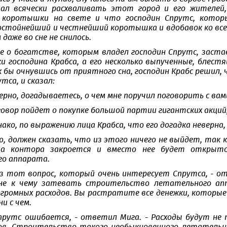
ал всячески расхваливать этот город и его жителей,
 коротышки на свете и что господин Спрутс, котор
остойнейший и честнейший коротышка и вдобавок ко вс
 даже во сне не снилось.
е о богатстве, которым владел господин Спрутс, заста
и господина Крабса, а его несколько выпученные, блест
к бы очнувшись от приятного сна, господин Крабс решил,
утса, и сказал:
верно, догадываетесь, о чем мне поручил поговорить с ва
говор пойдет о покупке большой партии гигантских акций
ако, по выражению лица Крабса, что его догадка неверна,
ю, должен сказать, что из этого ничего не выйдет, так к
а контора закроется и вместо нее будет открыто
о аппарата.
аз тот вопрос, который очень интересует Спрутса, - от
 не к чему затевать строительство летательного апп
громных расходов. Вы растратите все денежки, которые
и с чем.
Спрутс ошибается, - ответил Мига. - Расходы будут не