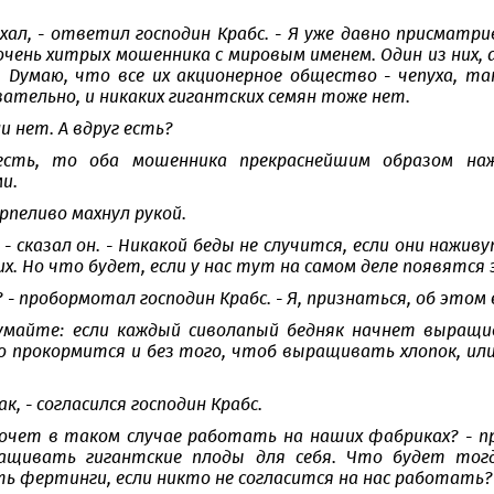
лыхал, - ответил господин Крабс. - Я уже давно присмат
очень хитрых мошенника с мировым именем. Один из них, 
 Думаю, что все их акционерное общество - чепуха, так
вательно, и никаких гигантских семян тоже нет.
ли нет. А вдруг есть?
 есть, то оба мошенника прекраснейшим образом н
и.
рпеливо махнул рукой.
! - сказал он. - Никакой беды не случится, если они наж
их. Но что будет, если у нас тут на самом деле появятся
 - пробормотал господин Крабс. - Я, признаться, об этом 
умайте: если каждый сиволапый бедняк начнет выращи
 прокормится и без того, чтоб выращивать хлопок, или п
к, - согласился господин Крабс.
хочет в таком случае работать на наших фабриках? - п
ащивать гигантские плоды для себя. Что будет тог
ь фертинги, если никто не согласится на нас работать?