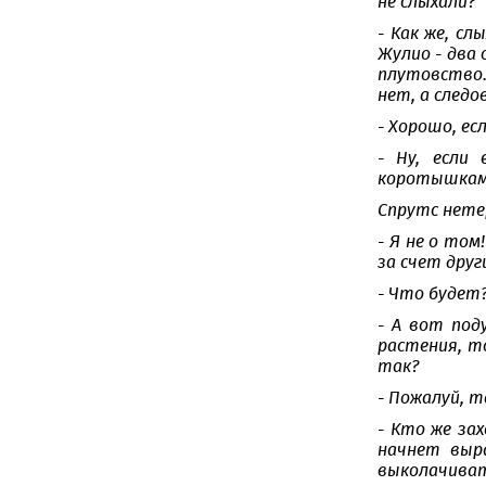
не слыхали?
- Как же, с
Жулио - два 
плутовство.
нет, а следо
- Хорошо, ес
- Ну, если
коротышкам
Спрутс нете
- Я не о том
за счет друг
- Что будет?
- А вот под
растения, то
так?
- Пожалуй, та
- Кто же за
начнет выр
выколачиват