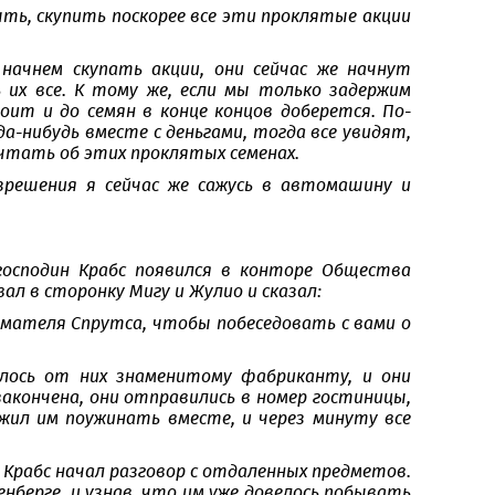
ыть, скупить поскорее все эти проклятые акции
начнем скупать акции, они сейчас же начнут
 их все. К тому же, если мы только задержим
оит и до семян в конце концов доберется. По-
а-нибудь вместе с деньгами, тогда все увидят,
чтать об этих проклятых семенах.
разрешения я сейчас же сажусь в автомашину и
осподин Крабс появился в конторе Общества
вал в сторонку Мигу и Жулио и сказал:
нимателя Спрутса, чтобы побеседовать с вами о
лось от них знаменитому фабриканту, и они
закончена, они отправились в номер гостиницы,
ложил им поужинать вместе, и через минуту все
Крабс начал разговор с отдаленных предметов.
енберге, и узнав, что им уже довелось побывать