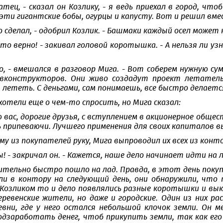
атец, - сказал он Козлику, - я ведь приехал в город, чт
 эти гигантские бобы, огурцы и капусту. Вот и решил вм
о сделал, - одобрил Козлик. - Башмаки каждый осел может 
 то верно! - закивал головой коротышка. - А нельзя ли у
ро, - вмешался в разговор Мига. - Вот соберем нужную су
вконструкторов. Они живо создадут проект летательн
 лететь. С деньгами, сам понимаешь, все быстро делаетс
отели еще о чем-то спросить, но Мига сказал:
 вас, дорогие друзья, с вступлением в акционерное общес
 припеваючи. Лучшего применения для своих капиталов в
у из покупателей руку, Мига выпроводил их всех из конт
ы! - закричал он. - Кажется, наше дело начинает идти на л
ительно быстро пошло на лад. Правда, в этот день покуп
и в контору на следующий день, они обнаружили, что 
 Козликом то и дело появлялись разные коротышки и вык
еревенские жители, но даже и городские. Один из них р
евни, где у него остался небольшой клочок земли. Он 
одзаработать денег, чтоб прикупить земли, так как его