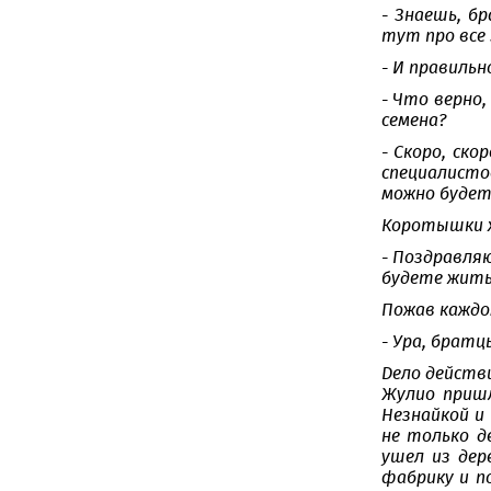
- Знаешь, бр
тут про все
- И правильн
- Что верно,
семена?
- Скоро, ско
специалисто
можно будет
Коротышки х
- Поздравляю
будете жить
Пожав каждом
- Ура, братц
Дело действ
Жулио пришл
Незнайкой и
не только д
ушел из дер
фабрику и п