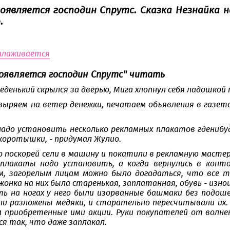
появляется господин Спрутс. Сказка Незнайка н
.
алаживается
появляется господин Спрутс" читать
еденький скрылся за дверью, Мига хлопнул себя ладошкой п
ыряем на ветер денежки, печатаем объявления в газетах
 надо установить несколько рекламных плакатов гденибуд
 коротышки, - придумал Жулио.
о поскорей сели в машину и покатили в рекламную мастер
 плакаты надо установить, а когда вернулись в конт
, загорелым лицам можно было догадаться, что все т
жонка на них была старенькая, заплатанная, обувь - изно
ть на ногах у него были изорванные башмаки без подошв
и разложены медяки, и старательно пересчитывали их. 
приобретенные ими акции. Руки покупателей от волне
я так, что даже заплакал.