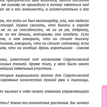
ой припухлости щек казалось, будто господин
 же никому не приходило в голову смеяться над
ал не о его внешности, а исключительно о его
в, то есть он был миллиардер, или, как любили
иллиард. Нужно сказать, что богачи в городе
 не за их способности, не за их ум, доброту,
о за те деньги, которыми они владели. Если
ов, о нем говорили, что он стоит тысячу
тингов, говорили, что он стоит сотняжку; если
нием, что он вообще дрянь коротышка - совсем
ики, известной под названием Спрутсовской
зных тканей. Кроме того, у него было около
нейших земельных участков.
оторые выращивали хлопок для Спрутсовской
е огромные количества лунной ржи и пшеницы,
К
тс вызвал к себе своего главного управляющего
а
т
е
лось? Какие-то гигантские растения. Вы ничего