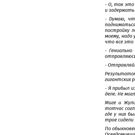
- О, так это
и задержать
- Думаю, чт
подниматься
постройку л
моему, надо 
что все это
- Гениально
отправляюсь 
- Отправляйт
Результато
гигантских р
- Я прибыл 
деле. Не мо
Миге и Жул
тотчас согл
где у них б
трое сидели 
По обыкнове
Осведомившис