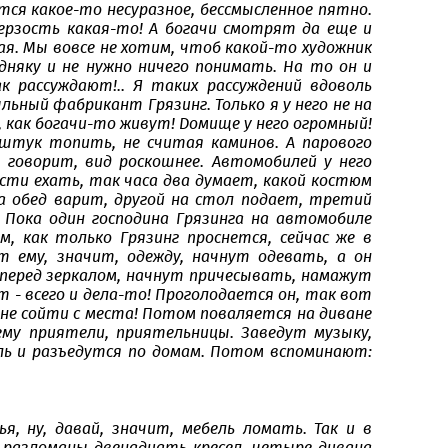
тся какое-то несуразное, бессмысленное пятно.
ерзость какая-то! А богачи смотрят да еще и
ая. Мы вовсе не хотим, чтоб какой-то художник
дняку и не нужно ничего понимать. На то он и
к рассуждают!.. Я таких рассуждений вдоволь
ьный фабрикант Грязинг. Только я у него не на
, как богачи-то живут! Домище у него огромный!
 штук топить, не считая каминов. А парового
, говорит, вид роскошнее. Автомобилей у него
ости ехать, так часа два думает, какой костюм
уга обед варит, другой на стол подает, третий
Пока один господина Грязинга на автомобиле
 как только Грязинг проснется, сейчас же в
т ему, значит, одежду, начнут одевать, а он
перед зеркалом, начнут причесывать, намажут
т - всего и дела-то! Проголодается он, так вот
т не сойти с места! Потом поваляется на диване
ему приятели, приятельницы. Заведут музыку,
ль и разъедутся по домам. Потом вспоминают:
я, ну, давай, значит, мебель ломать. Так и в