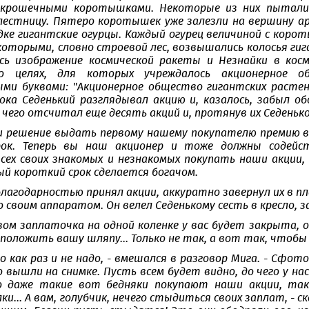
 крошечными коротышками. Некоторые из них пытались
лестницу. Пятеро коротышек уже залезли на вершину арб
ядке гигантские огурцы. Каждый огурец величиной с коро
 которыми, словно строевой лес, возвышались колосья г
сь изображение космической ракеты и Незнайки в кос
о целях, для которых учреждалось акционерное о
ми буквами: "Акционерное общество гигантских растен
ока Седенький разглядывал акцию и, казалось, забыл о
 чего отсчитал еще десять акций и, протянув их Седенько
и решение выдать первому нашему покупателю премию в 
ок. Теперь вы наш акционер и тоже должны содейст
сех своих знакомых и незнакомых покупать наши акции
ый короткий срок сделается богачом.
благодарностью принял акции, аккуратно завернул их в пл
своим аппаратом. Он велел Седенькому сесть в кресло, за
азом заплаточка на одной коленке у вас будет закрыта, 
положить вашу шляпу... Только не так, а вот так, чтобы 
го как раз и не надо, - вмешался в разговор Мига. - Сф
 вышли на снимке. Пусть всем будет видно, до чего у н
о даже такие вот бедняки покупают наши акции, так 
ки... А вам, голубчик, нечего стыдиться своих заплат, -