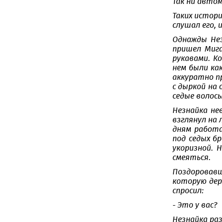
Так ни автом
Таких истор
слушал его, 
Однажды Нез
пришел Миг
рукавами. К
нем были как
аккуратно п
с дыркой на
седые волосы
Незнайка не
взглянул на 
дням работа
под седых б
укоризной. 
смеяться.
Поздоровавш
которую держ
спросил:
- Это у вас?
Незнайка ра