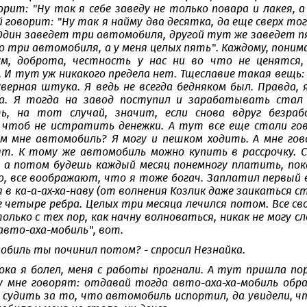
ворит: "Ну так я себе заведу не только повара и лакея,
ой говорит: "Ну так я найму два десятка, да еще сверх тог
Один заведет три автомобиля, другой тут же заведет пят
о три автомобиля, а у меня целых пять". Каждому, поним
ум, доброта, честность у нас ни во что не ценятся,
И тут уж никакого предела нет. Тщеславие такая вещь: е
кверная штука. Я ведь не всегда бедняком был. Правда,
а. Я тогда на завод поступил и зарабатывать стал п
ь, на тот случай, значит, если снова вдруг безраб
 чтоб не истратить денежки. А тут все еще стали го
ем мне автомобиль? Я могу и пешком ходить. А мне г
ят. К тому же автомобиль можно купить в рассрочку. 
 а потом будешь каждый месяц понемногу платить, пока 
ю, все воображают, что я тоже богач. Заплатил первый в
я в ка-а-ах-ха-наву (от волнения Козлик даже заикаться 
е четыре ребра. Целых три месяца лечился потом. Все с
олько с тех пор, как начну волноваться, никак не могу с
авто-аха-мобиль", вот.
мобиль ты починил потом? - спросил Незнайка.
ока я болел, меня с работы прогнали. А тут пришла по
у мне говорят: отдавай тогда авто-аха-ха-мобиль обрат
судить за то, что автомобиль испортил, да увидели, что