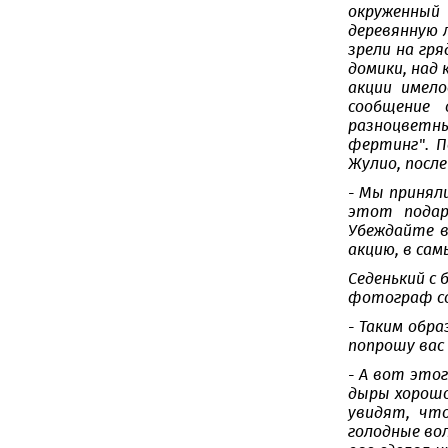
окруженный
деревянную 
зрели на гр
домики, над
акции имело
сообщение 
разноцветны
фертинг". П
Жулио, после
- Мы принял
этот подар
Убеждайте в
акцию, в сам
Седенький с 
фотограф со 
- Таким обр
попрошу вас 
- А вот это
дыры хорошо
увидят, чт
голодные вол