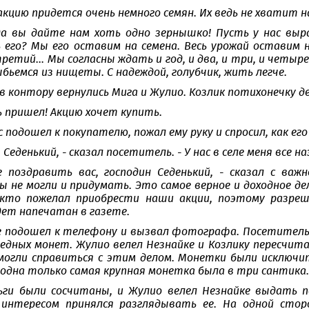
 акцию придется очень немного семян. Их ведь не хватит на
 да вы дайте нам хоть одно зернышко! Пусть у нас выр
 его? Мы его оставим на семена. Весь урожай оставим н
ретий... Мы согласны ждать и год, и два, и три, и четыр
бьемся из нищеты. С надеждой, голубчик, жить легче.
в контору вернулись Мига и Жулио. Козлик потихонечку де
ь пришел! Акцию хочет купить.
подошел к покупателю, пожал ему руку и спросил, как его
 Седенький, - сказал посетитель. - У нас в селе меня все 
 поздравить вас, господин Седенький, - сказал с важ
ы не могли и придумать. Это самое верное и доходное де
 кто пожелал приобрести наши акции, поэтому разр
ет напечатан в газете.
 подошел к телефону и вызвал фотографа. Посетитель 
медных монет. Жулио велел Незнайке и Козлику пересчита
 могли справиться с этим делом. Монетки были исключите
 одна только самая крупная монетка была в три сантика.
ьги были сосчитаны, и Жулио велел Незнайке выдать п
 интересом принялся разглядывать ее. На одной стор