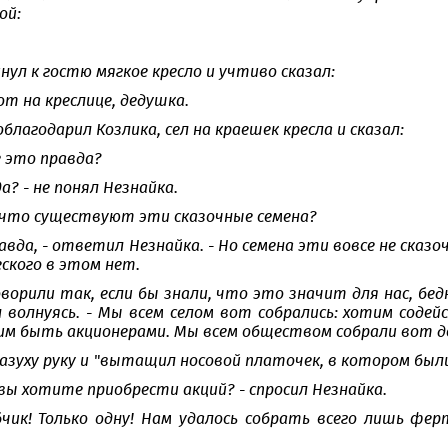
ой:
нул к гостю мягкое кресло и учтиво сказал:
от на креслице, дедушка.
лагодарил Козлика, сел на краешек кресла и сказал:
е это правда?
да? - не понял Незнайка.
а, что существуют эти сказочные семена?
равда, - ответил Незнайка. - Но семена эти вовсе не сказ
кого в этом нет.
оворили так, если бы знали, что это значит для нас, бедня
н волнуясь. - Мы всем селом вот собрались: хотим соде
м быть акционерами. Мы всем обществом собрали вот день
пазуху руку и "вытащил носовой платочек, в котором был
 вы хотите приобрести акций? - спросил Незнайка.
убчик! Только одну! Нам удалось собрать всего лишь ф