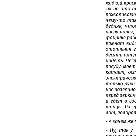
жидкой крас
Ты на это п
похваливают
чему-то там
бедняк, что
наслушался,
фабрике рабо
Комнат види
отопления г
десять штук
надеть. Чест
посуду моет
катает, ост
электрическ
только руки
нос вазелино
перед зеркал
и едет в го
танцы. Разг
вот, говорят
- А зачем же
- Ну, так у