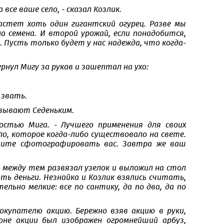
 все ваше село, - сказал Козлик.
астет хоть один гигантский огурец. Разве мы
а семена. И второй урожай, если понадобится,
е. Пусть только будет у нас надежда, что когда-
рнул Мигу за рукав и зашептал на ухо:
 звать.
называют Седеньким.
ностью Мига. - Лучшего применения для своих
ло, которое когда-либо существовало на свете.
ешите сфотографировать вас. Завтра же ваш
между тем развязал узелок и выложил на стол
ть деньги. Незнайка и Козлик взялись считать,
льно мелкие: все по сантику, да по два, да по
окупателю акцию. Бережно взяв акцию в руки,
оне акции был изображен огромнейший арбуз,