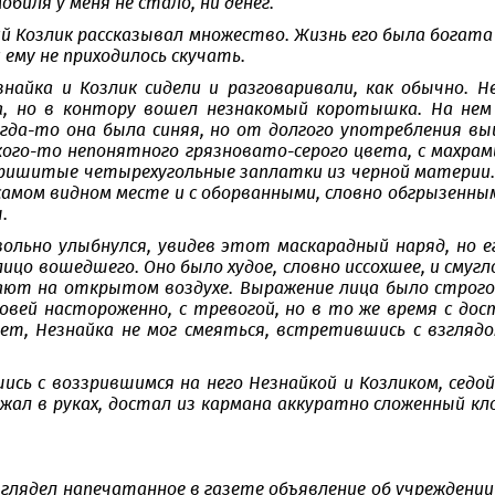
обиля у меня не стало, ни денег.
ий Козлик рассказывал множество. Жизнь его была богат
и ему не приходилось скучать.
найка и Козлик сидели и разговаривали, как обычно. Н
а, но в контору вошел незнакомый коротышка. На нем
огда-то она была синяя, но от долгого употребления выц
ого-то непонятного грязновато-серого цвета, с махрами 
ришитые четырехугольные заплатки из черной материи. 
 самом видном месте и с оборванными, словно обгрызенны
.
вольно улыбнулся, увидев этот маскарадный наряд, но е
лицо вошедшего. Оно было худое, словно иссохшее, и сму
ют на открытом воздухе. Выражение лица было строгое.
ровей настороженно, с тревогой, но в то же время с до
Нет, Незнайка не мог смеяться, встретившись с взглядо
ись с воззрившимся на него Незнайкой и Козликом, седо
ал в руках, достал из кармана аккуратно сложенный клоч
зглядел напечатанное в газете объявление об учреждени