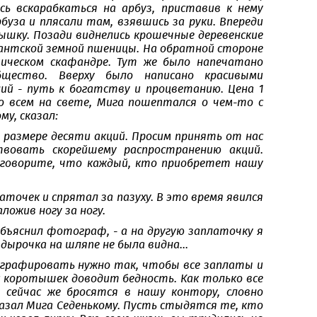
 вскарабкаться на арбуз, приставив к нему
уза и плясали там, взявшись за руки. Впереди
тышку. Позади виднелись крошечные деревенские
игантской земной пшеницы. На обратной стороне
мическом скафандре. Тут же было напечатано
бщество. Вверху было написано красивыми
ий - путь к богатству и процветанию. Цена 1
бо всем на свете, Мига пошептался о чем-то с
му, сказал:
размере десяти акций. Просим принять от нас
вовать скорейшему распространению акций.
, говорите, что каждый, кто приобретет нашу
аточек и спрятал за пазуху. В это время явился
ложив ногу за ногу.
объяснил фотограф, - а на другую заплаточку я
дырочка на шляпе не была видна...
отографировать нужно так, чтобы все заплаты и
ас коротышек доводит бедность. Как только все
сейчас же бросятся в нашу контору, словно
 сказал Мига Седенькому. Пусть стыдятся те, кто