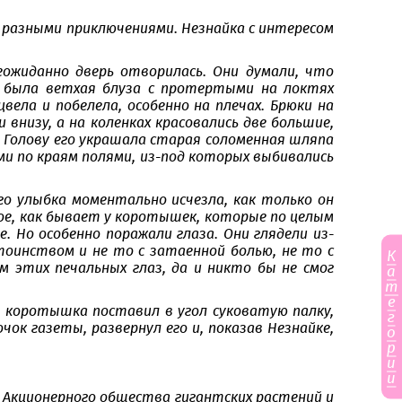
а разными приключениями. Незнайка с интересом
еожиданно дверь отворилась. Они думали, что
 была ветхая блуза с протертыми на локтях
вела и побелела, особенно на плечах. Брюки на
внизу, а на коленках красовались две большие,
Голову его украшала старая соломенная шляпа
ми по краям полями, из-под которых выбивались
го улыбка моментально исчезла, как только он
глое, как бывает у коротышек, которые по целым
 Но особенно поражали глаза. Они глядели из-
стоинством и не то с затаенной болью, не то с
К
м этих печальных глаз, да и никто бы не смог
а
т
е
й коротышка поставил в угол суковатую палку,
г
ок газеты, развернул его и, показав Незнайке,
о
р
и
и
и Акционерного общества гигантских растений и