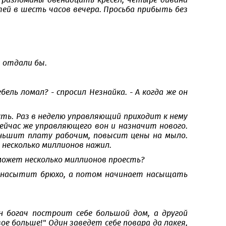
 разломаны двенадцать кресел, четыре дивана
тей в шесть часов вечера. Просьба прибыть без
м отдали бы.
ель ломал? - спросил Незнайка. - А когда же он
сть. Раз в неделю управляющий приходит к нему
ейчас же управляющего вон и назначит нового.
ньшит плату рабочим, повысит цены на мыло.
е несколько миллионов нажил.
ч может несколько миллионов проесть?
едь насытит брюхо, а потом начинает насыщать
н богач построит себе большой дом, а другой
е больше!" Один заведет себе повара да лакея,