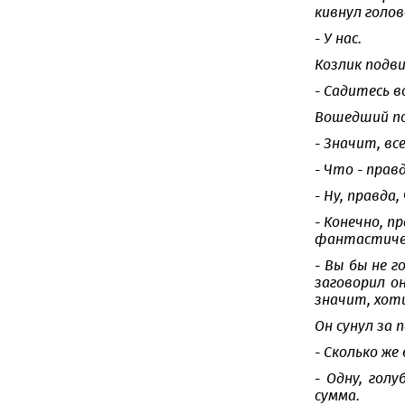
кивнул голов
- У нас.
Козлик подви
- Садитесь в
Вошедший поб
- Значит, вс
- Что - прав
- Ну, правд
- Конечно, п
фантастичес
- Вы бы не г
заговорил о
значит, хоти
Он сунул за 
- Сколько же
- Одну, гол
сумма.