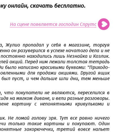
зку онлайн, скачать бесплатно.
На сцене появляется господин Спрутс
а, Жулио пропадал у себя в магазине, торгуя
но он разуверился в успехе начатого дела и не
постоянно находились лишь Незнайка и Козлик.
телей акций. Перед ним лежали толстая тетрадь
 было написано красивыми буквами: "Приходо-
товленными для продажи акциями. Другой ящик
 был пуст, и чем дальше шли дни, тем меньше
я, что покупатели не являются, переселился в
сидя на мягком диване, и вели разные разговоры.
ене картину с непонятными кривульками и
ик. Не ломай голову зря. Тут все равно ничего
гачи только такие картины и покупают. Один
понятные закорючечки, третий вовсе нальет