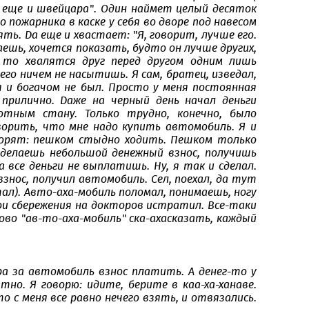
 а еще и швейцара". Один наймет целый десяток
о пожарника в каске у себя во дворе под навесом
ь. Да еще и хвастает: "Я, говорит, лучше его.
аешь, хочется показать, будто он лучше других,
 то хвалятся друг перед другом одним лишь
го ничем не насытишь. Я сам, братец, изведал,
 я и богачом не был. Просто у меня постоянная
рилично. Даже на черный день начал деньги
отным стану. Только трудно, конечно, было
ворить, что мне надо купить автомобиль. Я и
оворят: пешком стыдно ходить. Пешком только
Сделаешь небольшой денежный взнос, получишь
все деньги не выплатишь. Ну, я так и сделал.
знос, получил автомобиль. Сел, поехал, да тут
стал). Авто-аха-мобиль поломал, понимаешь, ногу
вои сбережения на докторов истратил. Все-таки
лово "ав-то-аха-мобиль" ска-ахасказать, каждый
ра за автомобиль взнос платить. А денег-то у
но. Я говорю: идите, берите в каа-ха-ханаве.
 с меня все равно нечего взять, и отвязались.