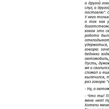
а другой го
слуг, а друг
поставлю". 
У него тольк
а так как 
богатством. 
какая это с
работа был
откладыват
удержаться,
говорю: зач
бедняки ход
автомобиль,
Пусть, дума
же и свалилс
сломал и ещ
вылечился, т
раз говорю "
- Ну, а авто
- Что ты! П
меня нет! Н
Хотели меня 