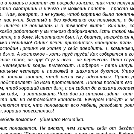
ки в лохань и хватит ею посреди холста, так что получи
ятно смотришь и ничего не можешь понять - просто м
. "Нам, говорят, и не нужно, чтоб картина была понятн
 нас учил. Богатый и без художника все понимает, а бе
б ничего не понимать и в темноте жить". Видишь, ка
 когда работают у мыльного фабриканта. Есть такой мыл
тал, а в доме. Истопником был. Ну, братец, нагляделся я
мо-невидимо! Одних печей приходилось двадцать пять
осподин Грязинг не хотел у себя заводить. С каминами
 было. А костюмов - хоть пруд пруди! Как соберется в г
ное слово, не вру! Слуг у него - не перечесть. Один сл
, четвертый ковры пылесосит. Шоферов - пять штук. 
альные четверо в прихожей в шахматы дуются. Утром,
ий звонок звонит, чтоб несли ему одеваться. Принесу
 подставляет да ноги протягивает. Потом посадят его 
м, чтоб хороший цвет был, а он сидит да глазами хлопае
ом сидя, - и завтракать. Часа два за столом сидит - во
сти или на автомобиле кататься. Вечером наедут к н
уляются так, что поломают всю мебель, разобьют роя
, хорошо повеселились!
 мебель ломать? - удивился Незнайка.
 них полагается. Не знают, чем занять себя от бездель