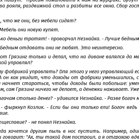
х пишут: "Просим пожаловать к нам на журфикс. Будут
ва рояля, раздвижной стол и разбиты все окна. Сбор гос
м, что же они, без мебели сидят?
 Мебель они новую купят.
ко деньги тратят! - проворчал Незнайка. - Лучше бедны
! Бедным отдавать они не любят. Это неинтересно.
от Грязинг только и делал, что на диване валялся да меб
кой управлял?
ему фабрикой управлять? Для этого у него управляющий е
А он как увидит, что доходы от фабрики уменьшились, с
 начнет стараться, чтобы доходы были побольше: уме
м, сам Грязинг ничего не делает, а денежки наживает. Уж
богачам столько денег? - удивился Незнайка. - Разве бога
! - фыркнул Козлик. - Если бы они только ели! Богач в
вие.
тщеславие? - не понял Незнайка.
гда хочется другим пыль в нос пустить. Например, оди
говорит: "Ах, ты такой дом построил, а я отгрохаю вдво