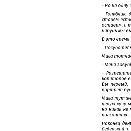
- Но на одну
- Голубчик,
станем есть
оставим, и т
нибудь мы вы
В это время 
- Покупател
Мига тотчас 
- Меня зовут
- Разрешите
капиталов в
Вы первый,
портрет буд
Мига тут же
целую кучу 
но никак не
полсантика,
Наконец ден
Седенький с