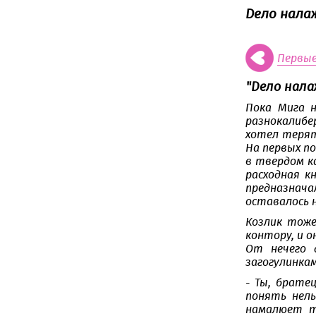
Дело налаж
Первы
"Дело нал
Пока Мига н
разнокалибер
хотел терят
На первых п
в твердом к
расходная к
предназнача
оставалось н
Козлик тоже
контору, и о
От нечего 
загогулинкам
- Ты, брате
понять нель
намалюет т