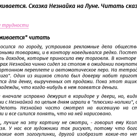
ивается. Сказка Незнайка на Луне. Читать ска
е трудности
аживается" читать
осился по городу, устраивая рекламные дела обществ
ными товарами, и в контору наведывался редко. Постепен
ь доходов, которые приносила ему торговля. В конторе 
орах Незнайка чинно сидел за столом в ожидании покупа
артонном переплете и автоматическое перо. На тетради
нига". Один из ящиков стола был доверху набит приго
лся для денег, вырученных от продажи. Пока этот ящик
адежды, что когда-нибудь в нем появятся деньги.
 вначале исправно дежурил в коридоре у двери, но, вид
ни с Незнайкой по целым дням играли в "плюсики-нолики", 
делать Незнайка часто смотрел на висевшую на ст
и и все силился понять, что на ней нарисовано.
ц, лучше на эту картину не смотри, - говорил ему Козл
зя. У нас все художники так рисуют, потому что бо
акие вот загогулинки, другой изобразит какие-то не