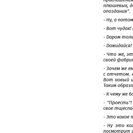
приглашения
плюшевых, д
опоздания".
- Ну, а пото
- Вот чудак!
- Даром толь
- Дожидайся
- Что же, эт
своей фабри
- Зачем же 
с отчетом. 
Вот новый и
Таким образо
- К чему же 
- "Проесть"
свое тщесла
- Это какое 
- Ну это ко
посмотрит и 