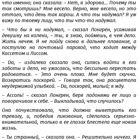
что именно; она сказала: – Нет, я здорова… Почему ты
так смотришь? Мне весело. Верно, мне весело, но это
оттого, что день так хорош. А что ты надумал? Я уж
вижу по твоему лицу, что ты что-то надумал.
– Что бы я ни надумал, – сказал Лонгрен, усаживая
девушку на колени, – ты, я знаю, поймешь, в чем дело.
Жить нечем. Я не пойду снова в дальнее плавание, а
поступлю на почтовый пароход, что ходит между
Кассетом и Лиссом.
– Да, – издалека сказала она, силясь войти в его
заботы и дело, но ужасаясь, что бессильна перестать
радоваться. – Это очень плохо. Мне будет скучно.
Возвратись поскорей. – Говоря так, она расцветала
неудержимой улыбкой. – Да, поскорей, милый; я жду.
– Ассоль! – сказал Лонгрен, беря ладонями ее лицо и
поворачивая к себе. – Выкладывай, что случилось?
Она почувствовала, что должна выветрить его
тревогу, и, победив ликование, сделалась серьезно-
внимательной, только в ее глазах блестела еще новая
жизнь.
– Ты странный, – сказала она. – Решительно ничего. Я