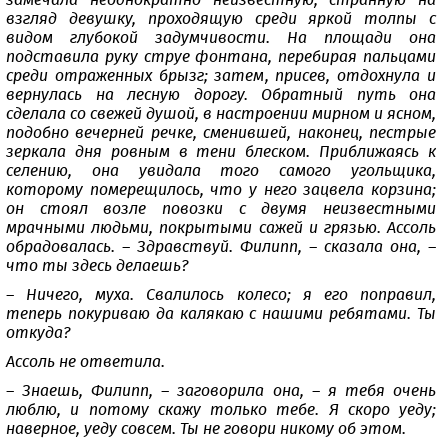
замечала неоднократно неизвестную, странную на
взгляд девушку, проходящую среди яркой толпы с
видом глубокой задумчивости. На площади она
подставила руку струе фонтана, перебирая пальцами
среди отраженных брызг; затем, присев, отдохнула и
вернулась на лесную дорогу. Обратный путь она
сделала со свежей душой, в настроении мирном и ясном,
подобно вечерней речке, сменившей, наконец, пестрые
зеркала дня ровным в тени блеском. Приближаясь к
селению, она увидала того самого угольщика,
которому померещилось, что у него зацвела корзина;
он стоял возле повозки с двумя неизвестными
мрачными людьми, покрытыми сажей и грязью. Ассоль
обрадовалась. – Здравствуй. Филипп, – сказала она, –
что ты здесь делаешь?
– Ничего, муха. Свалилось колесо; я его поправил,
теперь покуриваю да калякаю с нашими ребятами. Ты
откуда?
Ассоль не ответила.
– Знаешь, Филипп, – заговорила она, – я тебя очень
люблю, и потому скажу только тебе. Я скоро уеду;
наверное, уеду совсем. Ты не говори никому об этом.