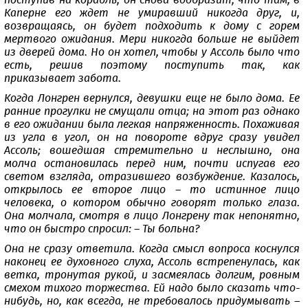
поступив на корабль, он снова вообразит, что там, в
Каперне его ждет не умиравший никогда друг, и,
возвращаясь, он будет подходить к дому с горем
мертвого ожидания. Мери никогда больше не выйдет
из дверей дома. Но он хотел, чтобы у Ассоль было что
есть, решив поэтому поступить так, как
приказывает забота.
Когда Лонгрен вернулся, девушки еще не было дома. Ее
ранние прогулки не смущали отца; на этот раз однако
в его ожидании была легкая напряженность. Похаживая
из угла в угол, он на повороте вдруг сразу увидел
Ассоль; вошедшая стремительно и неслышно, она
молча остановилась перед ним, почти испугав его
светом взгляда, отразившего возбуждение. Казалось,
открылось ее второе лицо – то истинное лицо
человека, о котором обычно говорят только глаза.
Она молчала, смотря в лицо Лонгрену так непонятно,
что он быстро спросил: – Ты больна?
Она не сразу ответила. Когда смысл вопроса коснулся
наконец ее духовного слуха, Ассоль встрепенулась, как
ветка, тронутая рукой, и засмеялась долгим, ровным
смехом тихого торжества. Ей надо было сказать что-
нибудь, но, как всегда, не требовалось придумывать –