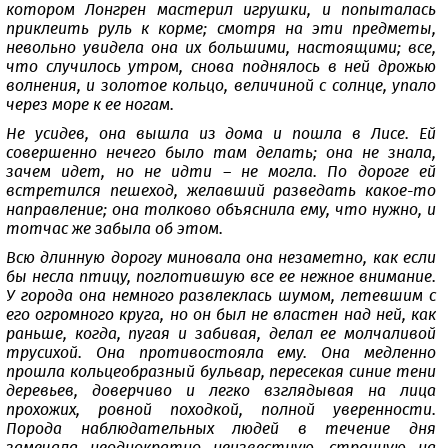
котором Лонгрен мастерил игрушки, и попыталась
приклеить руль к корме; смотря на эти предметы,
невольно увидела она их большими, настоящими; все,
что случилось утром, снова поднялось в ней дрожью
волнения, и золотое кольцо, величиной с солнце, упало
через море к ее ногам.
Не усидев, она вышла из дома и пошла в Лисе. Ей
совершенно нечего было там делать; она не знала,
зачем идет, но не идти – не могла. По дороге ей
встретился пешеход, желавший разведать какое-то
направление; она толково объяснила ему, что нужно, и
тотчас же забыла об этом.
Всю длинную дорогу миновала она незаметно, как если
бы несла птицу, поглотившую все ее нежное внимание.
У города она немного развлеклась шумом, летевшим с
его огромного круга, но он был не властен над ней, как
раньше, когда, пугая и забивая, делал ее молчаливой
трусихой. Она противостояла ему. Она медленно
прошла кольцеобразный бульвар, пересекая синие тени
деревьев, доверчиво и легко взглядывая на лица
прохожих, ровной походкой, полной уверенности.
Порода наблюдательных людей в течение дня