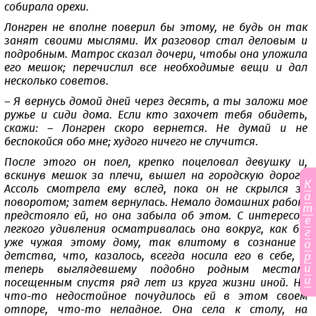
собирала орехи.
Лонгрен не вполне поверил бы этому, не будь он так
занят своими мыслями. Их разговор стал деловым и
подробным. Матрос сказал дочери, чтобы она уложила
его мешок; перечислил все необходимые вещи и дал
несколько советов.
– Я вернусь домой дней через десять, а ты заложи мое
ружье и сиди дома. Если кто захочет тебя обидеть,
скажи: – Лонгрен скоро вернется. Не думай и не
беспокойся обо мне; худого ничего не случится.
После этого он поел, крепко поцеловал девушку и,
вскинув мешок за плечи, вышел на городскую дорогу.
К
Ассоль смотрела ему вслед, пока он не скрылся за
а
поворотом; затем вернулась. Немало домашних работ
т
предстояло ей, но она забыла об этом. С интересом
е
легкого удивления осматривалась она вокруг, как бы
г
уже чужая этому дому, так влитому в сознание с
о
р
детства, что, казалось, всегда носила его в себе, а
и
теперь выглядевшему подобно родным местам,
и
посещенным спустя ряд лет из круга жизни иной. Но
что-то недостойное почудилось ей в этом своем
отпоре, что-то неладное. Она села к столу, на