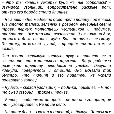
– Это ты хочешь уехать? Куда же ты собралась? –
изумился угольщик, вопросительно раскрыв рот,
отчего его борода стала длиннее.
– Не знаю. – Она медленно осмотрела поляну под вязом,
где стояла телега, зеленую в розовом вечернем свете
траву, черных молчаливых угольщиков и, подумав,
прибавила: – Все это мне неизвестно. Я не знаю ни дня,
ни часа и даже не знаю, куда. Больше ничего не скажу.
Поэтому, на всякий случай, – прощай; ты часто меня
возил.
Она взяла огромную черную руку и привела ее в
состояние относительного трясения. Лицо рабочего
разверзло трещину неподвижной улыбки. Девушка
кивнула, повернулась и отошла. Она исчезла так
быстро, что Филипп и его приятели не успели
повернуть голову.
– Чудеса, – сказал угольщик, – поди-ка, пойми ее. – Что-
то с ней сегодня… такое и прочее.
– Верно, – поддержал второй, – не то она говорит, не
то – уговаривает. Не наше дело.
– Не наше дело, – сказал и третий, вздохнув. Затем все