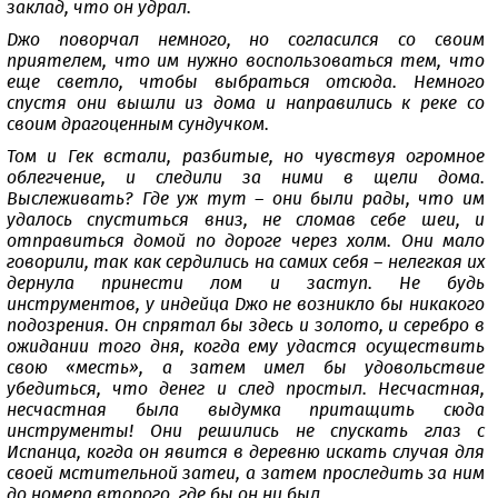
заклад, что он удрал.
Джо поворчал немного, но согласился со своим
приятелем, что им нужно воспользоваться тем, что
еще светло, чтобы выбраться отсюда. Немного
спустя они вышли из дома и направились к реке со
своим драгоценным сундучком.
Том и Гек встали, разбитые, но чувствуя огромное
облегчение, и следили за ними в щели дома.
Выслеживать? Где уж тут – они были рады, что им
удалось спуститься вниз, не сломав себе шеи, и
отправиться домой по дороге через холм. Они мало
говорили, так как сердились на самих себя – нелегкая их
дернула принести лом и заступ. Не будь
инструментов, у индейца Джо не возникло бы никакого
подозрения. Он спрятал бы здесь и золото, и серебро в
ожидании того дня, когда ему удастся осуществить
свою «месть», а затем имел бы удовольствие
убедиться, что денег и след простыл. Несчастная,
несчастная была выдумка притащить сюда
инструменты! Они решились не спускать глаз с
Испанца, когда он явится в деревню искать случая для
своей мстительной затеи, а затем проследить за ним
до номера второго, где бы он ни был.