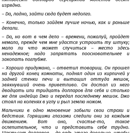
изрядно.
– Да, ладно, зайти сюда будет недолго.
– Конечно, только зайдем лучше ночью, как и раньше
делали.
– Да, но вот в чем дело – времени, пожалуй, пройдет
немало, прежде чем мне удастся устроить ту штуку;
мало ли что может случиться – место здесь
ненадежное; надо запрятать поосновательнее и
закопать поглубже.
– Хорошо придумано, – ответил товарищ. Он прошел
на другой конец комнаты, поднял один из кирпичей у
задней стенки печи и вытащил оттуда мешок,
звякнувший очень приветливо. Он достал из него
двадцать или тридцать долларов для себя и столько
же для индейца Джо и передал последнему мешок. Джо
стоял на коленях в углу и рыл землю ножом.
Мальчики в одно мгновение забыли свои страхи и
бедствия. Горящими глазами следили они за каждым
движением. Вот оно, счастье-то, такое
ослепительное, что и представить себе трудно.