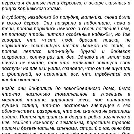
пересекая длинные тени деревьев, и вскоре скрылись в
рощах Кардижского холма.
В субботу, незадолго до полудня, мальчики снова были
у сухого дерева. Они покурили и поболтали, лежа в
тени, потом порылись немного в своей последней яме,
не потому чтобы питали особенные надежды, но Том
говорил, что часто люди бросали поиски, не
дорывшись каких-нибудь шести дюймов до клада, а
потом являлся кто-нибудь другой и добывал
сокровища, копнув раз или два. Однако и на этот раз
ничего не вышло, так что мальчики закинули свои
заступы на плечи и ушли, сознавая, что они не шутили
с фортуной, но исполнили все, что требуется от
кладоискателей.
Когда они добрались до заколдованного дома, было
что-то настолько томительное и зловещее в
мертвой тишине, царившей здесь, под палящими
лучами солнца, что-то настолько гнетущее в его
одиночестве и разорении, что они сначала не решались
войти. Потом прокрались к двери и робко заглянули в
нее. Увидели комнату с земляным, поросшим травою
полом и бревенчатыми стенами, старый очаг, окна без