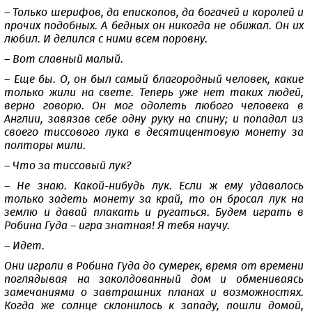
– Только шерифов, да епископов, да богачей и королей и
прочих подобных. А бедных он никогда не обижал. Он их
любил. И делился с ними всем поровну.
– Вот славный малый.
– Еще бы. О, он был самый благородный человек, какие
только жили на свете. Теперь уже нет таких людей,
верно говорю. Он мог одолеть любого человека в
Англии, завязав себе одну руку на спину; и попадал из
своего тиссового лука в десятицентовую монету за
полторы мили.
– Что за тиссовый лук?
– Не знаю. Какой-нибудь лук. Если ж ему удавалось
только задеть монету за край, то он бросал лук на
землю и давай плакать и ругаться. Будем играть в
Робина Гуда – игра знатная! Я тебя научу.
– Идет.
Они играли в Робина Гуда до сумерек, время от времени
поглядывая на заколдованный дом и обмениваясь
замечаниями о завтрашних планах и возможностях.
Когда же солнце склонилось к западу, пошли домой,