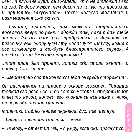
день. В глубине души они жалели, что не отложили его
на год. Те двое между тем достали какую-то провизию
и принялись закусывать. После долгого молчания и
размышления Джо сказал:
– Слушай, приятель, ты можешь отправляться
восвояси, вверх по реке. Подожди там, пока я дам тебе
знать. Рискну еще раз пробраться в деревню на
разведку. Мы оборудуем эту «опасную» штуку, когда я
все высмотрю и дождусь благоприятного случая. А
тогда в Техас! Вместе отправимся!
Этот план был принят. Затем оба стали зевать, и
индеец Джо сказал:
– Смертельно спать хочется! Твоя очередь сторожить.
Он растянулся на траве и вскоре захрапел. Товарищ
толкал его раза два, и он затих. Вскоре и сторож начал
клевать носом; голова его клонилась все ниже и ниже;
теперь оба начали храпеть.
К
Мальчики с облегчением перевели дух. Том шепнул:
а
– Теперь попытаем счастья – идем!
т
е
– Не могу, – ответил Гек, – я умру, если они проснутся.
г