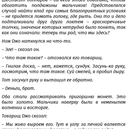
Шестьсот долларов – да ведь этого довольно, чтобы
обогатить полдюжины мальчиков! Представлялся
случай найти клад при самых благоприятных условиях
– не придется ломать голову, где рыть. Они то и дело
подталкивали друг друга локтем – красноречивые
толчки, значение которых нетрудно было понять, так
как они означали: теперь ты рад, что мы здесь?
Нож Джо наткнулся на что-то.
– Эге! – сказал он.
– Что там такое? – отозвался его товарищ.
– Гнилая доска, – нет, кажется, сундук. Засунь-ка руку,
посмотрим, что там такое. Суй смелей, я пробил дыру.
Тот засунул руку и вытащил ее обратно.
– Деньги, брат.
Оба стали рассматривать пригоршню монет. Это
было золото. Мальчики наверху были в неменыпем
волнении и восторге.
Товарищ Джо сказал:
– Мы живо выроем его. Тут в углу за печкой валяется