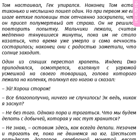
о
Том настаивал, Гек упирался. Наконец Том встал
р
тихонько и неслышно пошел один. Но при первом же его
и
шаге ветхие половицы так отчаянно заскрипели, что
и
он присел полумертвый от страха. Он не решился
повторить попытку. Мальчики лежали, считая
медленно тянувшиеся минуты, пока им не стало
казаться, что время уже умерло и сама вечность
состарилась; наконец они с радостью заметили, что
солнце заходит.
Один из спящих перестал храпеть. Индеец Джо
приподнялся, осмотрелся, взглянул с угрюмой
усмешкой на своего товарища, голова которого
лежала на коленях, толкнул его ногою и сказал:
– Эй! Хорош сторож!
– Все благополучно, ничего не случилось! Эк ведь, никак
я заснул?
– Не без того. Однако пора и трогаться. Что мы будем
делать с добычей, которая у нас тут хранится?
– Не знаю, – оставим здесь, как всегда делали. Незачем
и трогать ее, пока не двинемся на юг. Шестьсот
пятьдесят долларов серебряной монетой весят