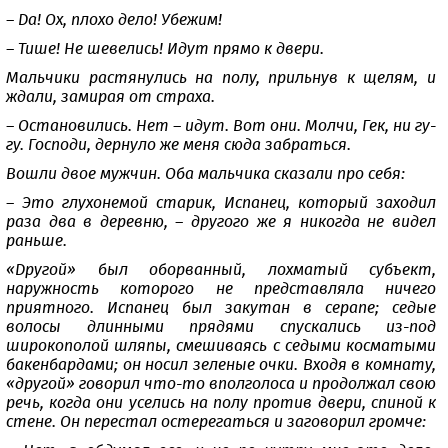
– Да! Ох, плохо дело! Убежим!
– Тише! Не шевелись! Идут прямо к двери.
Мальчики растянулись на полу, прильнув к щелям, и
ждали, замирая от страха.
– Остановились. Нет – идут. Вот они. Молчи, Гек, ни гу-
гу. Господи, дернуло же меня сюда забраться.
Вошли двое мужчин. Оба мальчика сказали про себя:
– Это глухонемой старик, Испанец, который заходил
раза два в деревню, – другого же я никогда не видел
раньше.
«Другой» был оборванный, лохматый субъект,
наружность которого не представляла ничего
приятного. Испанец был закутан в серапе; седые
волосы длинными прядями спускались из-под
широкополой шляпы, смешиваясь с седыми косматыми
бакенбардами; он носил зеленые очки. Входя в комнату,
«другой» говорил что-то вполголоса и продолжал свою
речь, когда они уселись на полу против двери, спиной к
стене. Он перестал остерегаться и заговорил громче: