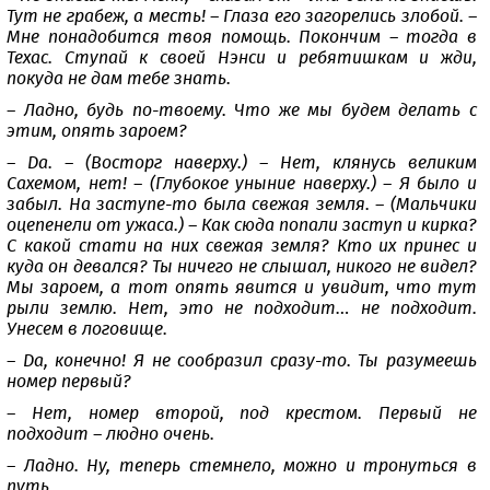
Тут не грабеж, а месть! – Глаза его загорелись злобой. –
Мне понадобится твоя помощь. Покончим – тогда в
Техас. Ступай к своей Нэнси и ребятишкам и жди,
покуда не дам тебе знать.
– Ладно, будь по-твоему. Что же мы будем делать с
этим, опять зароем?
– Да. – (Восторг наверху.) – Нет, клянусь великим
Сахемом, нет! – (Глубокое уныние наверху.) – Я было и
забыл. На заступе-то была свежая земля. – (Мальчики
оцепенели от ужаса.) – Как сюда попали заступ и кирка?
С какой стати на них свежая земля? Кто их принес и
куда он девался? Ты ничего не слышал, никого не видел?
Мы зароем, а тот опять явится и увидит, что тут
рыли землю. Нет, это не подходит… не подходит.
Унесем в логовище.
– Да, конечно! Я не сообразил сразу-то. Ты разумеешь
номер первый?
– Нет, номер второй, под крестом. Первый не
подходит – людно очень.
– Ладно. Ну, теперь стемнело, можно и тронуться в
путь.