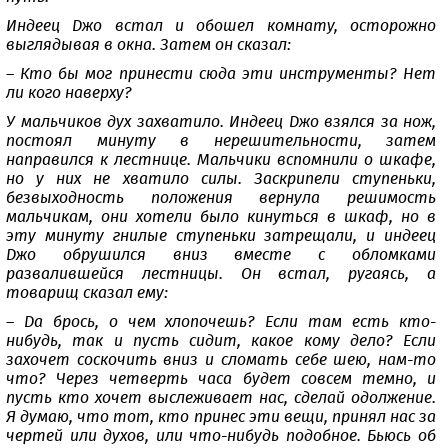
Индеец Джо встал и обошел комнату, осторожно
выглядывая в окна. Затем он сказал:
– Кто бы мог принести сюда эти инструменты? Нет
ли кого наверху?
У мальчиков дух захватило. Индеец Джо взялся за нож,
постоял минуту в нерешительности, затем
направился к лестнице. Мальчики вспомнили о шкафе,
но у них не хватило силы. Заскрипели ступеньки,
безвыходность положения вернула решимость
мальчикам, они хотели было кинуться в шкаф, но в
эту минуту гнилые ступеньки затрещали, и индеец
Джо обрушился вниз вместе с обломками
развалившейся лестницы. Он встал, ругаясь, а
товарищ сказал ему:
– Да брось, о чем хлопочешь? Если там есть кто-
нибудь, так и пусть сидит, какое кому дело? Если
захочет соскочить вниз и сломать себе шею, нам-то
что? Через четверть часа будет совсем темно, и
пусть кто хочет выслеживает нас, сделай одолжение.
Я думаю, что тот, кто принес эти вещи, принял нас за
чертей или духов, или что-нибудь подобное. Бьюсь об