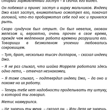
старый заржавленный заступ – я сейчас его видел.
Он побежал и принес заступ и кирку мальчиков. Индеец
Джо взял заступ, внимательно осмотрел его, покачал
головой, что-то пробормотал себе под нос и принялся
рыть.
Скоро сундучок был отрыт. Он был невелик, окован
железом и, вероятно, очень прочен в свое время,
прежде чем медленная работа времени разрушила его.
Товарищи в безмолвном упоении любовались
сокровищем.
– Тут, брат, несколько тысяч долларов, – сказал индеец
Джо.
– Я не раз слыхал, что шайка Морреля работала здесь
одно лето, – отвечал незнакомец.
– Я тоже слыхал, – подтвердил индеец Джо, – да оно и
похоже на их работу.
– Теперь тебе нет надобности проделывать ту штуку,
о которой ты говорил.
Метис нахмурился.
– Не знаешь ты меня, – сказал он. – Или дела не знаешь.