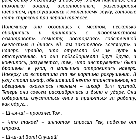
рам, ветхую лестницу и повсюду клочья паутины. Они
тихонько вошли, взволнованные, разговаривая
шепотом, прислушиваясь к малейшему звуку, готовые
дать стрекача при первой тревоге.
Понемногу они освоились с местом, несколько
ободрились и принялись с любопытством
осматривать комнату, восторгаясь собственной
смелостью и дивясь ей. Им захотелось заглянуть и
наверх. Правда, это отрезало бы им путь к
отступлению, но они подзадоривали друг друга, и
кончилось, разумеется, тем, что инструменты были
брошены в угол, а мальчики отправились наверх.
Наверху их встретила та же картина разрушения. В
углу стоял шкаф, обещавший нечто таинственное, но
обещание оказалось лживым – шкаф был пустой.
Теперь они совсем расхрабрились и были в ударе. Они
собирались спуститься вниз и приняться за работу,
как вдруг…
– Ш-гя-ш! – произнес Том.
– Что такое? – шепотом спросил Гек, побелев от
страха.
– Ш-ш-ш! Вот! Слушай!