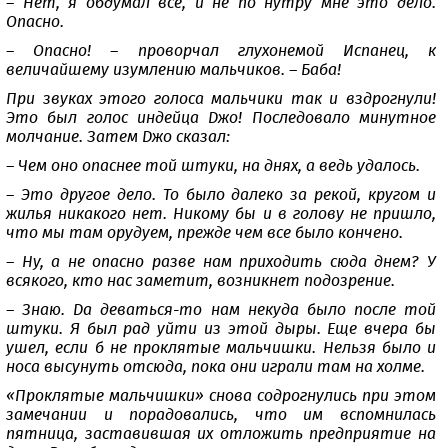
– Нет, я обдумал все, и не по нутру мне это дело.
Опасно.
– Опасно! – проворчал глухонемой Испанец, к
величайшему изумлению мальчиков. – Баба!
При звуках этого голоса мальчики так и вздрогнули!
Это был голос индейца Джо! Последовало минутное
молчание. Затем Джо сказал:
– Чем оно опаснее той штуки, на днях, а ведь удалось.
– Это другое дело. То было далеко за рекой, кругом и
жилья никакого нет. Никому бы и в голову не пришло,
что мы там орудуем, прежде чем все было кончено.
– Ну, а не опасно разве нам приходить сюда днем? У
всякого, кто нас заметит, возникнет подозрение.
– Знаю. Да деваться-то нам некуда было после той
штуки. Я был рад уйти из этой дыры. Еще вчера бы
ушел, если б не проклятые мальчишки. Нельзя было и
носа высунуть отсюда, пока они играли там на холме.
«Проклятые мальчишки» снова содрогнулись при этом
замечании и порадовались, что им вспомнилась
пятница, заставившая их отложить предприятие на