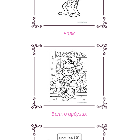
Волк
Волк в арбузах