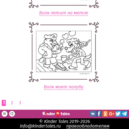
Волк летит на метле
Волк моет палубу
1
2
3
© Kinder Tales 2019-2026
info@kindertales.ru
правообладателям