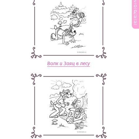
г
о
р
и
и
Волк и Заяц в лесу