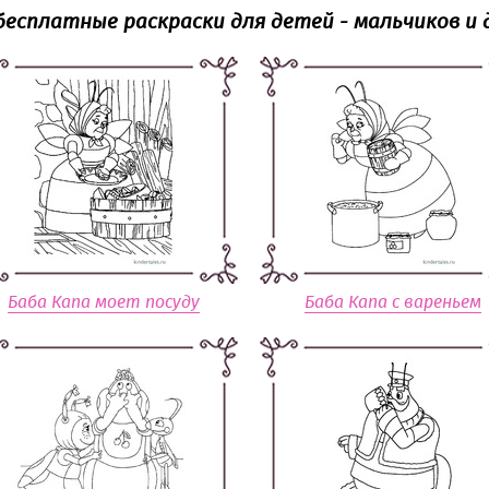
бесплатные раскраски для детей - мальчиков и 
Баба Капа моет посуду
Баба Капа с вареньем