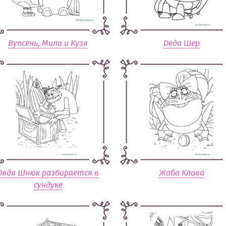
Вупсень, Мила и Кузя
Деда Шер
Дядя Шнюк разбирается в
Жаба Клава
сундуке