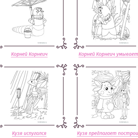
Корней Корнеич
Корней Корнеич умывает
Кузя испугался
Кузя предлагает постро