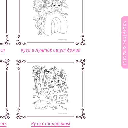
К
а
т
е
г
о
ся
Кузя и Лунтик ищут домик
р
и
и
ить
Кузя с фонариком