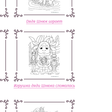
Дядя Шнюк играет
Игрушка дяди Шнюка сломалась