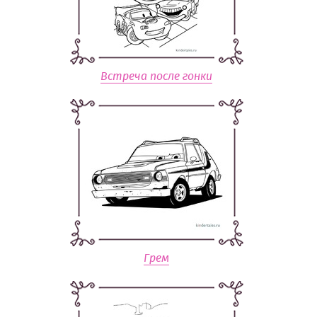
Встреча после гонки
Грем