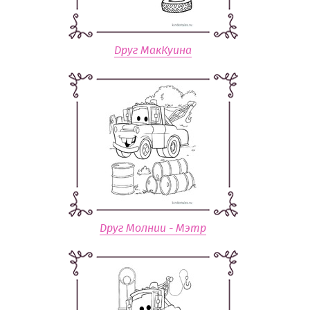
Друг МакКуина
Друг Молнии - Мэтр