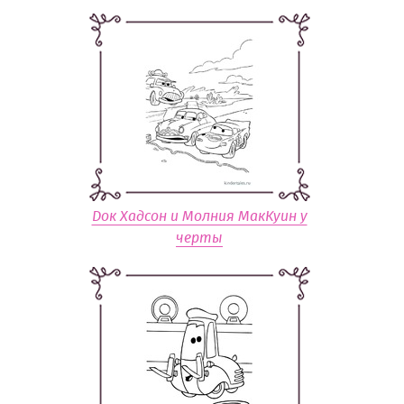
Док Хадсон и Молния МакКуин у
черты