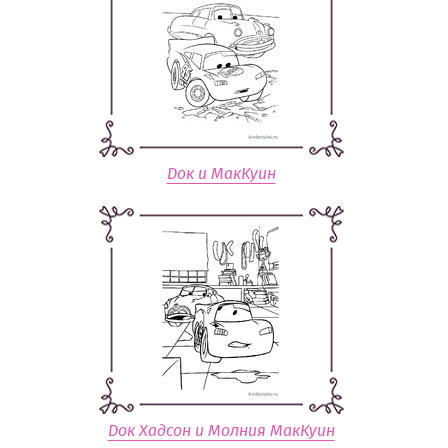
Док и МакКуин
Док Хадсон и Молния МакКуин