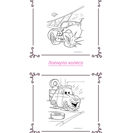
Лопнуло колесо