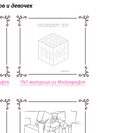
в и девочек
рафт
TNT-матрица из Майнкрафт