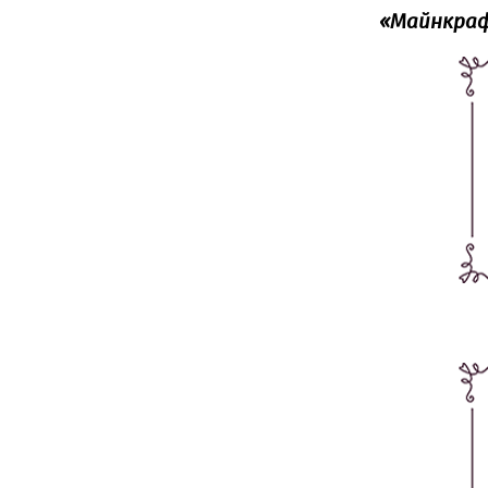
«‎Майнкра