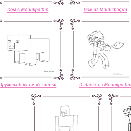
Дом в Майнкрафт
Дом из Майнкрафт
Дружелюбный моб-свинья
Дэдлокс из Майнкраф