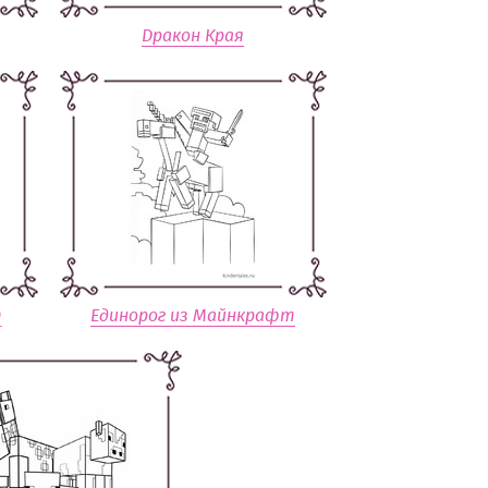
Дракон Края
т
Единорог из Майнкрафт