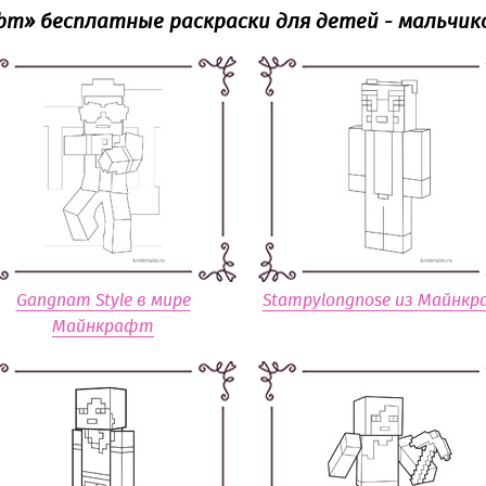
фт» бесплатные раскраски для детей - мальчико
Gangnam Style в мире
Stampylongnose из Майнк
Майнкрафт