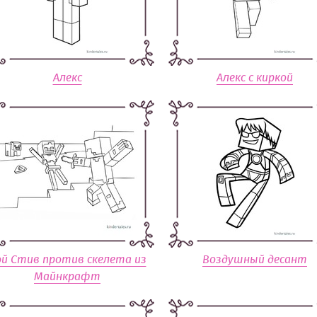
Алекс
Алекс с киркой
ой Стив против скелета из
Воздушный десант
Майнкрафт