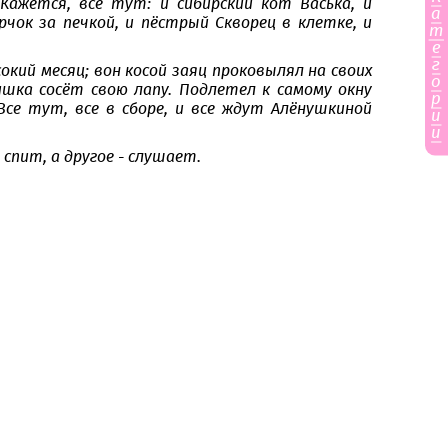
 Кажется, все тут: и сибирский кот Васька, и
а
чок за печкой, и пёстрый Скворец в клетке, и
т
е
г
окий месяц; вон косой заяц проковылял на своих
о
ишка сосёт свою лапу. Подлетел к самому окну
р
се тут, все в сборе, и все ждут Алёнушкиной
и
и
спит, а другое - слушает.