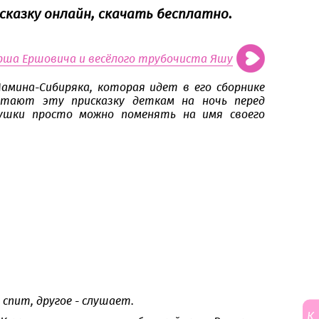
сказку онлайн, скачать бесплатно.
Ерша Ершовича и весёлого трубочиста Яшу
амина-Сибиряка, которая идет в его сборнике
итают эту присказку деткам на ночь перед
нушки просто можно поменять на имя своего
 спит, другое - слушает.
К