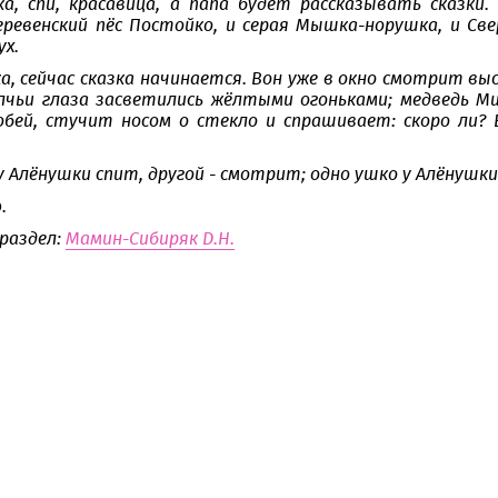
ка, спи, красавица, а папа будет рассказывать сказки.
ревенский пёс Постойко, и серая Мышка-норушка, и Свер
ух.
а, сейчас сказка начинается. Вон уже в окно смотрит выс
олчьи глаза засветились жёлтыми огоньками; медведь М
бей, стучит носом о стекло и спрашивает: скоро ли? В
у Алёнушки спит, другой - смотрит; одно ушко у Алёнушки 
.
 раздел:
Мамин-Сибиряк Д.Н.