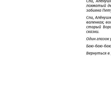
Спи, Алёнуш
лохматый де
забияка Пет
Спи, Алёнушк
валенках; в
старый Воро
сказки.
Один глазок 
Баю-баю-баю
Вернуться в