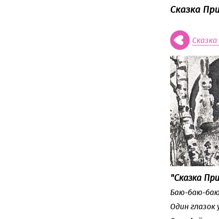
Сказка При
Сказк
"Сказка Пр
Баю-баю-баю
Один глазок 