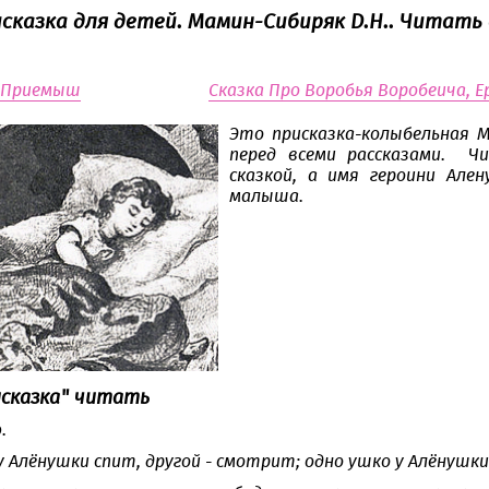
сказка для детей. Мамин-Сибиряк Д.Н.. Читать 
а Приемыш
Сказка Про Воробья Воробеича, 
Это присказка-колыбельная М
перед всеми рассказами. Ч
сказкой, а имя героини Але
малыша.
исказка" читать
.
у Алёнушки спит, другой - смотрит; одно ушко у Алёнушки