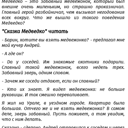
Медведко – это забавный медвежонок, который был
внешне очень миленьким, но страшно проказничал.
Главный герой разбойничал, чем вызывал негодования
всех вокруг. Что же вышло из такого поведения
Медведко?
"Сказка Медведко" читать
- Барин, хотите вы взять медвежонка? - предлагал мне
мой кучер Андрей.
- А где он?
- Да у соседей. Им знакомые охотники подарили.
Славный такой медвежонок, всего недель трех.
Забавный зверь, одним словом.
- Зачем же соседи отдают, если он славный?
- Кто их знает. Я видел медвежонка: не больше
рукавицы. И так смешно переваливает.
Я жил на Урале, в уездном городе. Квартира была
большая. Отчего же и не взять медвежонка? В самом
деле, зверь забавный. Пусть поживет, а там увидим,
что с ним делать.
Сказано - сделано. Андрей отправился к соседям и через