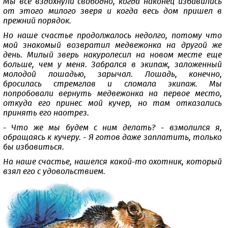
Мы все вздохнули свободно, когда наконец избавились
от этого милого зверя и когда весь дом пришел в
прежний порядок.
Но наше счастье продолжалось недолго, потому что
мой знакомый возвратил медвежонка на другой же
день. Милый зверь накуролесил на новом месте еще
больше, чем у меня. Забрался в экипаж, заложенный
молодой лошадью, зарычал. Лошадь, конечно,
бросилась стремглав и сломала экипаж. Мы
попробовали вернуть медвежонка на первое место,
откуда его принес мой кучер, но там отказались
принять его наотрез.
- Что же мы будем с ним делать? - взмолился я,
обращаясь к кучеру. - Я готов даже заплатить, только
бы избавиться.
На наше счастье, нашелся какой-то охотник, который
взял его с удовольствием.