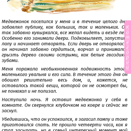
Медвежонок поселился у меня и в течение целого дня
К
забавлял публику, как больших, так и маленьких. Он
а
так забавно кувыркался, все желал видеть и везде лез.
т
Особенно его занимали двери. Подковыляет, запустит
е
лапу и начинает отворять. Если дверь не отворялась,
г
он начинал забавно сердиться, ворчал и принимался
о
грызть дерево своими острыми, как белые гвоздики,
р
зубами.
и
и
Меня поражала необыкновенная подвижность этого
маленького увальня и его сила. В течение этого дня он
обошел решительно весь дом, и, кажется, не
оставалось такой вещи, которой он не осмотрел бы,
не понюхал и не полизал.
Наступила ночь. Я оставил медвежонка у себя в
комнате. Он свернулся клубочком на ковре и сейчас же
заснул.
Убедившись, что он успокоился, я загасил лампу и тоже
приготовился спать. Не прошло четверти часа, как я
стал засыпать, но в самый интересный момент мой