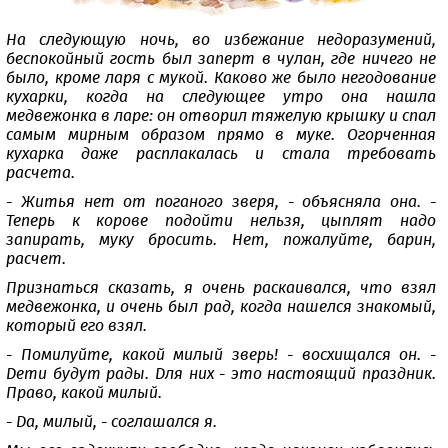
На следующую ночь, во избежание недоразумений,
беспокойный гость был заперт в чулан, где ничего не
было, кроме ларя с мукой. Каково же было негодование
кухарки, когда на следующее утро она нашла
медвежонка в ларе: он отворил тяжелую крышку и спал
самым мирным образом прямо в муке. Огорченная
кухарка даже расплакалась и стала требовать
расчета.
- Житья нет от поганого зверя, - объясняла она. -
Теперь к корове подойти нельзя, цыплят надо
запирать, муку бросить. Нет, пожалуйте, барин,
расчет.
Признаться сказать, я очень раскаивался, что взял
медвежонка, и очень был рад, когда нашелся знакомый,
который его взял.
- Помилуйте, какой милый зверь! - восхищался он. -
Дети будут рады. Для них - это настоящий праздник.
Право, какой милый.
- Да, милый, - соглашался я.