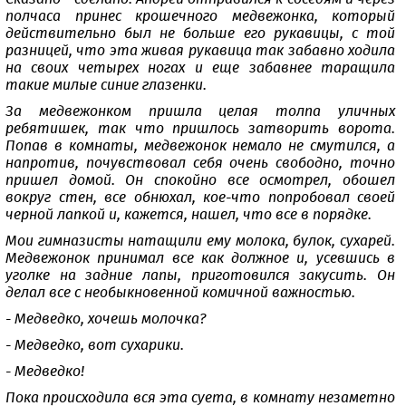
полчаса принес крошечного медвежонка, который
действительно был не больше его рукавицы, с той
разницей, что эта живая рукавица так забавно ходила
на своих четырех ногах и еще забавнее таращила
такие милые синие глазенки.
За медвежонком пришла целая толпа уличных
ребятишек, так что пришлось затворить ворота.
Попав в комнаты, медвежонок немало не смутился, а
напротив, почувствовал себя очень свободно, точно
пришел домой. Он спокойно все осмотрел, обошел
вокруг стен, все обнюхал, кое-что попробовал своей
черной лапкой и, кажется, нашел, что все в порядке.
Мои гимназисты натащили ему молока, булок, сухарей.
Медвежонок принимал все как должное и, усевшись в
уголке на задние лапы, приготовился закусить. Он
делал все с необыкновенной комичной важностью.
- Медведко, хочешь молочка?
- Медведко, вот сухарики.
- Медведко!
Пока происходила вся эта суета, в комнату незаметно