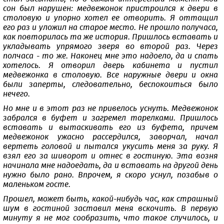
сон был нарушен: медвежонок пристроился к двери в
столовую и упорно хотел ее отворить. Я оттащил
его раз и уложил на старое место. Не прошло получаса,
как повторилась та же история. Пришлось вставать и
укладывать упрямого зверя во второй раз. Через
полчаса - то же. Наконец мне это надоело, да и спать
хотелось. Я отворил дверь кабинета и пустил
медвежонка в столовую. Все наружные двери и окна
были заперты, следовательно, беспокоиться было
нечего.
Но мне и в этот раз не привелось уснуть. Медвежонок
забрался в буфет и загремел тарелками. Пришлось
вставать и вытаскивать его из буфета, причем
медвежонок ужасно рассердился, заворчал, начал
вертеть головой и пытался укусить меня за руку. Я
взял его за шиворот и отнес в гостиную. Эта возня
начинала мне надоедать, да и вставать на другой день
нужно было рано. Впрочем, я скоро уснул, позабыв о
маленьком госте.
Прошел, может быть, какой-нибудь час, как страшный
шум в гостиной заставил меня вскочить. В первую
минуту я не мог сообразить, что такое случилось, и