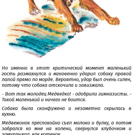
Но именно в этот критический момент маленький
гость размахнулся и мгновенно ударил собаку правой
лапой прямо по морде. Вероятно, удар был очень силен,
потому что собака отскочила и завизжала.
- Вот так молодец Медведко! - одобрили гимназисты. -
Такой маленький и ничего не боится.
Собака была сконфужена и незаметно скрылась в
кухню.
Медвежонок преспокойно съел молоко и булку, а потом
забрался ко мне на колени, свернулся клубочком и
замурлыкал, как котенок.