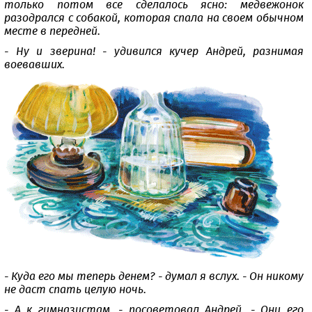
только потом все сделалось ясно: медвежонок
разодрался с собакой, которая спала на своем обычном
месте в передней.
- Ну и зверина! - удивился кучер Андрей, разнимая
воевавших.
- Куда его мы теперь денем? - думал я вслух. - Он никому
не даст спать целую ночь.
- А к гимназистам, - посоветовал Андрей. - Они его