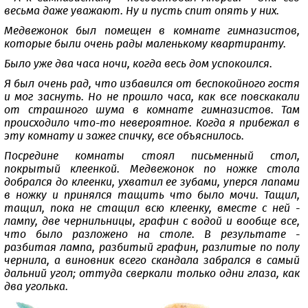
весьма даже уважают. Ну и пусть спит опять у них.
Медвежонок был помещен в комнате гимназистов,
которые были очень рады маленькому квартиранту.
Было уже два часа ночи, когда весь дом успокоился.
Я был очень рад, что избавился от беспокойного гостя
и мог заснуть. Но не прошло часа, как все повскакали
от страшного шума в комнате гимназистов. Там
происходило что-то невероятное. Когда я прибежал в
эту комнату и зажег спичку, все объяснилось.
Посредине комнаты стоял письменный стол,
покрытый клеенкой. Медвежонок по ножке стола
добрался до клеенки, ухватил ее зубами, уперся лапами
в ножку и принялся тащить что было мочи. Тащил,
тащил, пока не стащил всю клеенку, вместе с ней -
лампу, две чернильницы, графин с водой и вообще все,
что было разложено на столе. В результате -
разбитая лампа, разбитый графин, разлитые по полу
чернила, а виновник всего скандала забрался в самый
дальний угол; оттуда сверкали только одни глаза, как
два уголька.