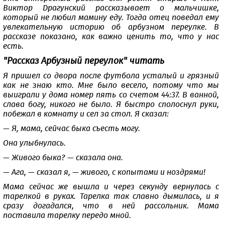
Виктор Драгунский рассказывает о мальчишке,
который не любил мамину еду. Тогда отец поведал ему
увлекательную историю об арбузном переулке. В
рассказе показано, как важно ценить то, что у нас
есть.
"Рассказ Арбузный переулок" читать
Я пришел со двора после футбола усталый и грязный
как не знаю кто. Мне было весело, потому что мы
выиграли у дома номер пять со счетом 44:37. В ванной,
слава богу, никого не было. Я быстро сполоснул руки,
побежал в комнату и сел за стол. Я сказал:
— Я, мама, сейчас быка съесть могу.
Она улыбнулась.
— Живого быка? — сказала она.
— Ага, — сказал я, — живого, с копытами и ноздрями!
Мама сейчас же вышла и через секунду вернулась с
тарелкой в руках. Тарелка так славно дымилась, и я
сразу догадался, что в ней рассольник. Мама
поставила тарелку передо мной.