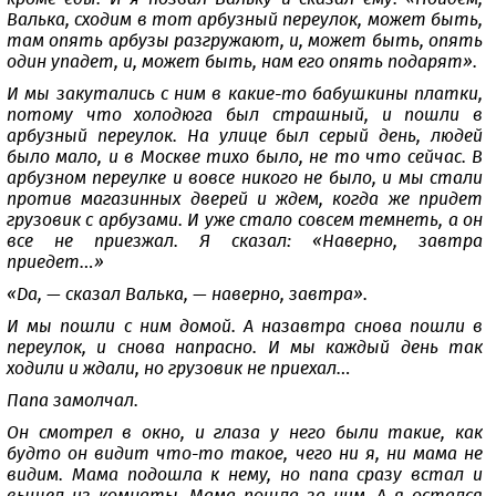
Валька, сходим в тот арбузный переулок, может быть,
там опять арбузы разгружают, и, может быть, опять
один упадет, и, может быть, нам его опять подарят».
И мы закутались с ним в какие-то бабушкины платки,
потому что холодюга был страшный, и пошли в
арбузный переулок. На улице был серый день, людей
было мало, и в Москве тихо было, не то что сейчас. В
арбузном переулке и вовсе никого не было, и мы стали
против магазинных дверей и ждем, когда же придет
грузовик с арбузами. И уже стало совсем темнеть, а он
все не приезжал. Я сказал: «Наверно, завтра
приедет…»
«Да, — сказал Валька, — наверно, завтра».
И мы пошли с ним домой. А назавтра снова пошли в
переулок, и снова напрасно. И мы каждый день так
ходили и ждали, но грузовик не приехал…
Папа замолчал.
Он смотрел в окно, и глаза у него были такие, как
будто он видит что-то такое, чего ни я, ни мама не
видим. Мама подошла к нему, но папа сразу встал и