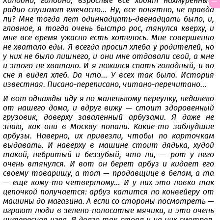
Холодно, голодно, взрослые все ходят нахмуренные,
радио слушают ежечасно… Ну, все понятно, не правда
ли? Мне тогда лет одиннадцать-двенадцать было, и,
главное, я тогда очень быстро рос, тянулся кверху, и
мне все время ужасно есть хотелось. Мне совершенно
не хватало еды. Я всегда просил хлеба у родителей, но
у них не было лишнего, и они мне отдавали свой, а мне
и этого не хватало. И я ложился спать голодный, и во
сне я видел хлеб. Да что… У всех так было. История
известная. Писано-переписано, читано-перечитано…
И вот однажды иду я по маленькому переулку, недалеко
от нашего дома, и вдруг вижу — стоит здоровенный
грузовик, доверху заваленный арбузами. Я даже не
знаю, как они в Москву попали. Какие-то заблудшие
арбузы. Наверно, их привезли, чтобы по карточкам
выдавать. И наверху в машине стоит дядька, худой
такой, небритый и беззубый, что ли, — рот у него
очень втянулся. И вот он берет арбуз и кидает его
своему товарищу, а тот — продавщице в белом, а та
— еще кому-то четвертому… И у них это ловко так
цепочкой получается: арбуз катится по конвейеру от
машины до магазина. А если со стороны посмотреть —
играют люди в зелено-полосатые мячики, и это очень