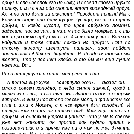
арбуз и еле доволок его до дому, и позвал своего дружка
Вальку, и мы с ним оба слопали этот громадный арбуз.
Ах, что это была за вкуснота! Передать нельзя! Мы с
Валькой отрезали большущие кусищи, во всю ширину
арбуза, и когда кусали, то края арбузных ломтей
задевали нас за уши, и уши у нас были мокрые, и с них
капал розовый арбузный сок. И животы у нас с Валькой
надулись и тоже стали похожи на арбузы. Если по
такому животу щелкнуть пальцем, звон пойдет
знаешь какой! Как от барабана. И об одном только мы
жалели, что у нас нет хлеба, а то бы мы еще лучше
наелись. Да…
Папа отвернулся и стал смотреть в окно.
— А потом еще хуже — завернула осень, — сказал он, —
стало совсем холодно, с неба сыпал зимний, сухой и
меленький снег, и его тут же сдувало сухим и острым
ветром. И еды у нас стало совсем мало, и фашисты все
шли и шли к Москве, а я все время был голодный. И
теперь мне снился не только хлеб. Мне еще снились и
арбузы. И однажды утром я увидел, что у меня совсем
уже нет живота, он просто как будто прилип к
позвоночнику, и я прямо уже ни о чем не мог думать,
кроме еды. И я позвал Вальку и сказал ему: «Пойдем,