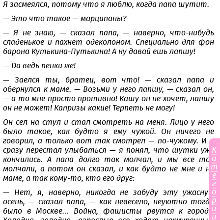
Я засмеялся, потому что я люблю, когда папа шутит.
— Это что такое — марципаны?
— Я не знаю, — сказал папа, — наверно, что-нибудь
сладенькое и пахнет одеколоном. Специально для фон
барона Кутькина-Путькина! А ну давай ешь лапшу!
— Да ведь пенки же!
— Заелся ты, братец, вот что! — сказал папа и
обернулся к маме. — Возьми у него лапшу, — сказал он,
— а то мне просто противно! Кашу он не хочет, лапшу
он не может! Капризы какие! Терпеть не могу!
Он сел на стул и стал смотреть на меня. Лицо у него
было такое, как будто я ему чужой. Он ничего не
говорил, а только вот так смотрел — по-чужому. И я
К
сразу перестал улыбаться — я понял, что шутки уже
а
кончились. А папа долго так молчал, и мы все так
т
молчали, а потом он сказал, и как будто не мне и не
е
маме, а так кому-то, кто его друг:
г
о
— Нет, я, наверно, никогда не забуду эту ужасную
р
осень, — сказал папа, — как невесело, неуютно тогда
и
было в Москве… Война, фашисты рвутся к городу.
и