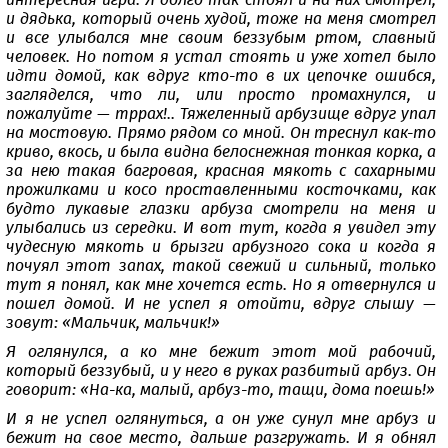
интересная игра. Я долго так стоял и на них смотрел,
и дядька, который очень худой, тоже на меня смотрел
и все улыбался мне своим беззубым ртом, славный
человек. Но потом я устал стоять и уже хотел было
идти домой, как вдруг кто-то в их цепочке ошибся,
загляделся, что ли, или просто промахнулся, и
пожалуйте — тррах!.. Тяжеленный арбузище вдруг упал
на мостовую. Прямо рядом со мной. Он треснул как-то
криво, вкось, и была видна белоснежная тонкая корка, а
за нею такая багровая, красная мякоть с сахарными
прожилками и косо проставленными косточками, как
будто лукавые глазки арбуза смотрели на меня и
улыбались из середки. И вот тут, когда я увидел эту
чудесную мякоть и брызги арбузного сока и когда я
почуял этот запах, такой свежий и сильный, только
тут я понял, как мне хочется есть. Но я отвернулся и
пошел домой. И не успел я отойти, вдруг слышу —
зовут: «Мальчик, мальчик!»
Я оглянулся, а ко мне бежит этот мой рабочий,
который беззубый, и у него в руках разбитый арбуз. Он
говорит: «На-ка, малый, арбуз-то, тащи, дома поешь!»
И я не успел оглянуться, а он уже сунул мне арбуз и
бежит на свое место, дальше разгружать. И я обнял