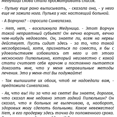
Медуница снова стала просматривать список.
- Пульку еще рано выписывать, - сказала она, - у него
еще не зажила нога. Пулька у нас настоящий больной.
- А Ворчуна? - спросила Синеглазка.
- Нет, нет, - воскликнула Медуница. - Этот Ворчун
такой неприятный субъект! Он вечно ворчит, вечно
чем-нибудь недоволен. Он, знаете ли, всем на нервы
действует. Пусть сидит здесь - за то, что такой
несообразный, хотя, признаться по совести, я бы с
удовольствием избавилась от него и от этого
несносного Пилюлькина, который неизвестно с какой
стати считает себя врачом и постоянно пытается
доказать мне, что у меня неправильные методы
лечения. Это у меня-то! Вы подумайте!
- Так выпишите их обоих, чтоб не надоедали вам, -
предложила Синеглазка.
- Ах, что вы! Ни за что на свете! Вы знаете, дорогая,
что сказал мне недавно этот гадкий Пилюлькин? Он
сказал, что я больных не вылечиваю, а, наоборот,
здоровых могу сделать больными. Какое невежество!
Нет, я его продержу здесь точно до положенного срока.