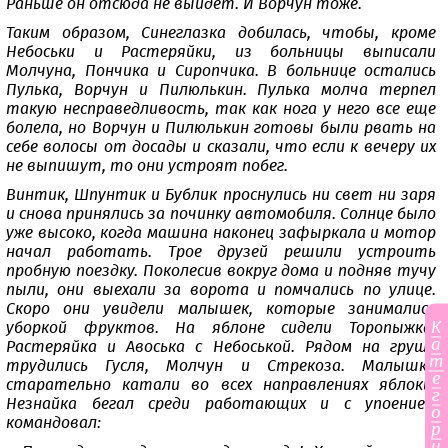
Раньше он отсюда не выйдет. И Ворчун тоже.
Таким образом, Синеглазка добилась, чтобы, кроме
Небоськи и Растеряйки, из больницы выписали
Молчуна, Пончика и Сиропчика. В больнице остались
Пулька, Ворчун и Пилюлькин. Пулька молча терпел
такую несправедливость, так как нога у него все еще
болела, но Ворчун и Пилюлькин готовы были рвать на
себе волосы от досады и сказали, что если к вечеру их
не выпишут, то они устроят побег.
Винтик, Шпунтик и Бублик проснулись ни свет ни заря
и снова принялись за починку автомобиля. Солнце было
уже высоко, когда машина наконец зафыркала и мотор
начал работать. Трое друзей решили устроить
пробную поездку. Поколесив вокруг дома и подняв тучу
пыли, они выехали за ворота и помчались по улице.
Скоро они увидели малышек, которые занимались
К
уборкой фруктов. На яблоне сидели Торопыжка,
а
Растеряйка и Авоська с Небоськой. Рядом на груше
т
трудились Гусля, Молчун и Стрекоза. Малышки
е
старательно катали во всех направлениях яблоки.
г
Незнайка бегал среди работающих и с упоением
о
командовал:
р
и