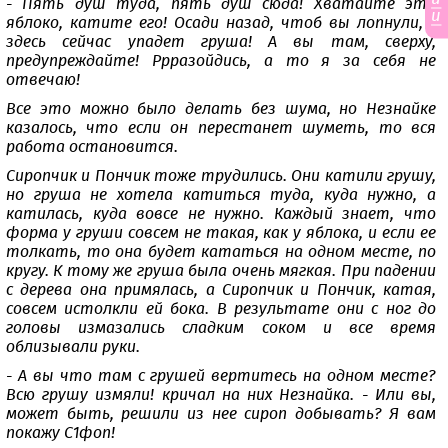
- Пять душ туда, пять душ сюда! Хватайте это
и
яблоко, катите его! Осади назад, чтоб вы лопнули, -
здесь сейчас упадет груша! А вы там, сверху,
предупреждайте! Ррразойдись, а то я за себя не
отвечаю!
Все это можно было делать без шума, но Незнайке
казалось, что если он перестанет шуметь, то вся
работа остановится.
Сиропчик и Пончик тоже трудились. Они катили грушу,
но груша не хотела катиться туда, куда нужно, а
катилась, куда вовсе не нужно. Каждый знает, что
форма у груши совсем не такая, как у яблока, и если ее
толкать, то она будет кататься на одном месте, по
кругу. К тому же груша была очень мягкая. При падении
с дерева она примялась, а Сиропчик и Пончик, катая,
совсем истолкли ей бока. В результате они с ног до
головы измазались сладким соком и все время
облизывали руки.
- А вы что там с грушей вертитесь на одном месте?
Всю грушу измяли! кричал на них Незнайка. - Или вы,
может быть, решили из нее сироп добывать? Я вам
покажу С1фоп!