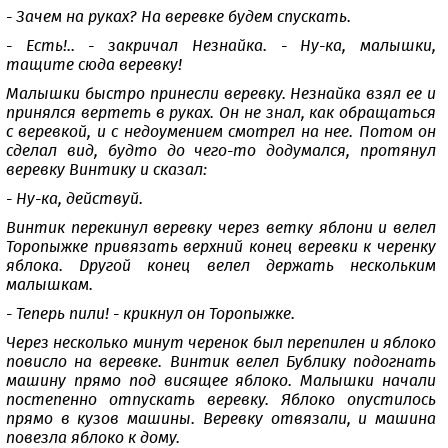
- Зачем на руках? На веревке будем спускать.
- Есть!.. - закричал Незнайка. - Ну-ка, малышки,
тащите сюда веревку!
Малышки быстро принесли веревку. Незнайка взял ее и
принялся вертеть в руках. Он не знал, как обращаться
с веревкой, и с недоумением смотрел на нее. Потом он
сделал вид, будто до чего-то додумался, протянул
веревку Винтику и сказал:
- Ну-ка, действуй.
Винтик перекинул веревку через ветку яблони и велел
Торопыжке привязать верхний конец веревки к черенку
яблока. Другой конец велел держать нескольким
малышкам.
- Теперь пили! - крикнул он Торопыжке.
Через несколько минут черенок был перепилен и яблоко
повисло на веревке. Винтик велел Бублику подогнать
машину прямо под висящее яблоко. Малышки начали
постепенно отпускать веревку. Яблоко опустилось
прямо в кузов машины. Веревку отвязали, и машина
повезла яблоко к дому.