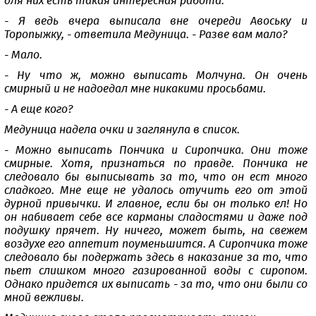
для них есть такая интересная работа.
- Я ведь вчера выписала вне очереди Авоську и
Торопыжку, - ответила Медуница. - Разве вам мало?
- Мало.
- Ну что ж, можно выписать Молчуна. Он очень
смирный и не надоедал мне никакими просьбами.
- А еще кого?
Медуница надела очки и заглянула в список.
- Можно выписать Пончика и Сиропчика. Они тоже
смирные. Хотя, признаться по правде. Пончика не
следовало бы выписывать за то, что он ест много
сладкого. Мне еще не удалось отучить его от этой
дурной привычки. И главное, если бы он только ел! Но
он набивает себе все карманы сладостями и даже под
подушку прячет. Ну ничего, может быть, на свежем
воздухе его аппетит поуменьшится. А Сиропчика тоже
следовало бы подержать здесь в наказание за то, что
пьет слишком много газированной воды с сиропом.
Однако придется их выписать - за то, что они были со
мной вежливы.