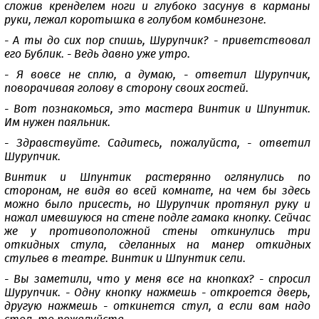
сложив кренделем ноги и глубоко засунув в карманы
руки, лежал коротышка в голубом комбинезоне.
- А ты до сих пор спишь, Шурупчик? - приветствовал
его Бублик. - Ведь давно уже утро.
- Я вовсе не сплю, а думаю, - ответил Шурупчик,
поворачивая голову в сторону своих гостей.
- Вот познакомься, это мастера Винтик и Шпунтик.
Им нужен паяльник.
- Здравствуйте. Садитесь, пожалуйста, - ответил
Шурупчик.
Винтик и Шпунтик растерянно оглянулись по
сторонам, не видя во всей комнате, на чем бы здесь
можно было присесть, но Шурупчик протянул руку и
нажал имевшуюся на стене подле гамака кнопку. Сейчас
же у противоположной стены откинулись три
откидных стула, сделанных на манер откидных
стульев в театре. Винтик и Шпунтик сели.
- Вы заметили, что у меня все на кнопках? - спросил
Шурупчик. - Одну кнопку нажмешь - откроется дверь,
другую нажмешь - откинется стул, а если вам надо