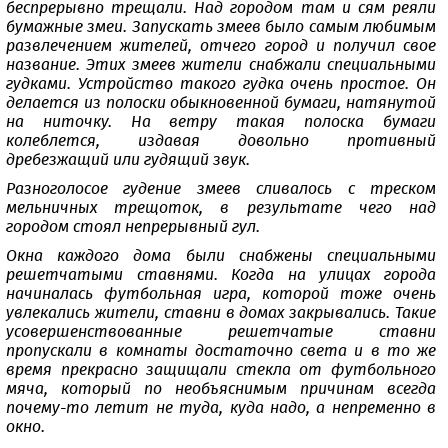
беспрерывно трещали. Над городом там и сям реяли
бумажные змеи. Запускать змеев было самым любимым
развлечением жителей, отчего город и получил свое
название. Этих змеев жители снабжали специальными
гудками. Устройство такого гудка очень простое. Он
делается из полоски обыкновенной бумаги, натянутой
на ниточку. На ветру такая полоска бумаги
колеблется, издавая довольно противный
дребезжащий или гудящий звук.
Разноголосое гудение змеев сливалось с треском
мельничных трещоток, в результате чего над
городом стоял непрерывный гул.
Окна каждого дома были снабжены специальными
решетчатыми ставнями. Когда на улицах города
начиналась футбольная игра, которой тоже очень
увлекались жители, ставни в домах закрывались. Такие
усовершенствованные решетчатые ставни
пропускали в комнаты достаточно света и в то же
время прекрасно защищали стекла от футбольного
мяча, который по необъяснимым причинам всегда
почему-то летит не туда, куда надо, а непременно в
окно.