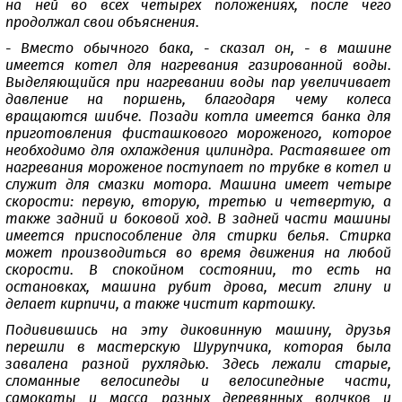
на ней во всех четырех положениях, после чего
продолжал свои объяснения.
- Вместо обычного бака, - сказал он, - в машине
имеется котел для нагревания газированной воды.
Выделяющийся при нагревании воды пар увеличивает
давление на поршень, благодаря чему колеса
вращаются шибче. Позади котла имеется банка для
приготовления фисташкового мороженого, которое
необходимо для охлаждения цилиндра. Растаявшее от
нагревания мороженое поступает по трубке в котел и
служит для смазки мотора. Машина имеет четыре
скорости: первую, вторую, третью и четвертую, а
также задний и боковой ход. В задней части машины
имеется приспособление для стирки белья. Стирка
может производиться во время движения на любой
скорости. В спокойном состоянии, то есть на
остановках, машина рубит дрова, месит глину и
делает кирпичи, а также чистит картошку.
Подивившись на эту диковинную машину, друзья
перешли в мастерскую Шурупчика, которая была
завалена разной рухлядью. Здесь лежали старые,
сломанные велосипеды и велосипедные части,
самокаты и масса разных деревянных волчков и