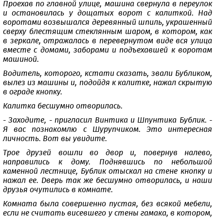
Проехав по главной улице, машина свернула в переулок
и остановилась у дощатых ворот с калиткой. Над
воротами возвышался деревянный шпиль, украшенный
сверху блестящим стеклянным шаром, в котором, как
в зеркале, отражалась в перевернутом виде вся улица
вместе с домами, заборами и подъехавшей к воротам
машиной.
Водитель, которого, кстати сказать, звали Бубликом,
вылез из машины и, подойдя к калитке, нажал скрытую
в ограде кнопку.
Калитка бесшумно отворилась.
- Заходите, - пригласил Винтика и Шпунтика Бублик. -
Я вас познакомлю с Шурупчиком. Это интересная
личность. Вот вы увидите.
Трое друзей вошли во двор и, повернув налево,
направились к дому. Поднявшись по небольшой
каменной лестнице, Бублик отыскал на стене кнопку и
нажал ее. Дверь так же бесшумно отворилась, и наши
друзья очутились в комнате.
Комната была совершенно пустая, без всякой мебели,
если не считать висевшего у стены гамака, в котором,