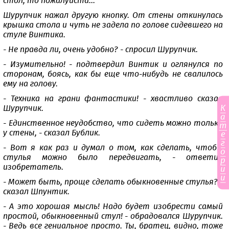
стол, то пожалуйста...
Шурупчик нажал другую кнопку. От стены откинулась
крышка стола и чуть не задела по голове сидевшего на
стуле Винтика.
- Не правда ли, очень удобно? - спросил Шурупчик.
- Изумительно! - подтвердил Винтик и оглянулся по
сторонам, боясь, как бы еще что-нибудь не свалилось
ему на голову.
- Техника на грани фантастики! - хвастливо сказал
К
Шурупчик.
а
- Единственное неудобство, что сидеть можно только
т
у стены, - сказал Бублик.
е
г
- Вот я как раз и думал о том, как сделать, чтобы
о
стулья можно было передвигать, - ответил
р
изобретатель.
и
и
- Может быть, проще сделать обыкновенные стулья? -
сказал Шпунтик.
- А это хорошая мысль! Надо будет изобрести самый
простой, обыкновенный стул! - обрадовался Шурупчик.
- Ведь все гениальное просто. Ты, братец, видно, тоже