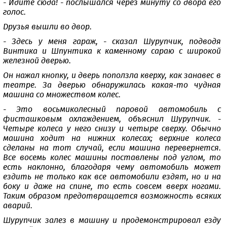
- Идите сюда! - послышался через минуту со двора его
голос.
Друзья вышли во двор.
- Здесь у меня гараж, - сказал Шурупчик, подводя
Винтика и Шпунтика к каменному сараю с широкой
железной дверью.
Он нажал кнопку, и дверь поползла кверху, как занавес в
театре. За дверью обнаружилась какая-то чудная
машина со множеством колес.
- Это восьмиколесный паровой автомобиль с
фисташковым охлаждением, объяснил Шурупчик. -
Четыре колеса у него снизу и четыре сверху. Обычно
машина ходит на нижних колесах; верхние колеса
сделаны на тот случай, если машина перевернется.
Все восемь колес машины поставлены под углом, то
есть наклонно, благодаря чему автомобиль может
ездить не только как все автомобили ездят, но и на
боку и даже на спине, то есть совсем вверх ногами.
Таким образом предотвращается возможность всяких
аварий.
Шурупчик залез в машину и продемонстрировал езду