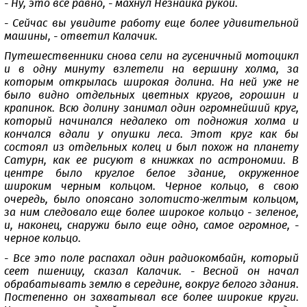
- Ну, это все равно, - махнул Незнайка рукой.
- Сейчас вы увидите работу еще более удивительной
машины, - ответил Калачик.
Путешественники снова сели на гусеничный мотоцикл
и в одну минуту взлетели на вершину холма, за
которым открылась широкая долина. На ней уже не
было видно отдельных цветных кругов, горошин и
крапинок. Всю долину занимал один огромнейший круг,
который начинался недалеко от подножия холма и
кончался вдали у опушки леса. Этот круг как бы
состоял из отдельных колец и был похож на планету
Сатурн, как ее рисуют в книжках по астрономии. В
центре было круглое белое здание, окруженное
широким черным кольцом. Черное кольцо, в свою
очередь, было опоясано золотисто-желтым кольцом,
за ним следовало еще более широкое кольцо - зеленое,
и, наконец, снаружи было еще одно, самое огромное, -
черное кольцо.
- Все это поле распахал один радиокомбайн, который
сеет пшеницу, сказал Калачик. - Весной он начал
обрабатывать землю в середине, вокруг белого здания.
Постепенно он захватывал все более широкие круги.