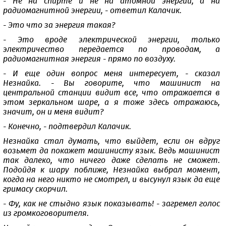
- Не на спирте и не на атомной энергии, а на
радиомагнитной энергии, - ответил Калачик.
- Это что за энергия такая?
- Это вроде электрической энергии, только
электричество передается по проводам, а
радиомагнитная энергия - прямо по воздуху.
- И еще один вопрос меня интересует, - сказал
Незнайка. - Вы говорите, что машинист на
центральной станции видит все, что отражается в
этом зеркальном шаре, а я тоже здесь отражаюсь,
значит, он и меня видит?
- Конечно, - подтвердил Калачик.
Незнайка стал думать, что выйдет, если он вдруг
возьмет да покажет машинисту язык. Ведь машинист
так далеко, что ничего даже сделать не сможет.
Подойдя к шару поближе, Незнайка выбрал момент,
когда на него никто не смотрел, и высунул язык да еще
гримасу скорчил.
- Фу, как не стыдно язык показывать! - загремел голос
из громкоговорителя.