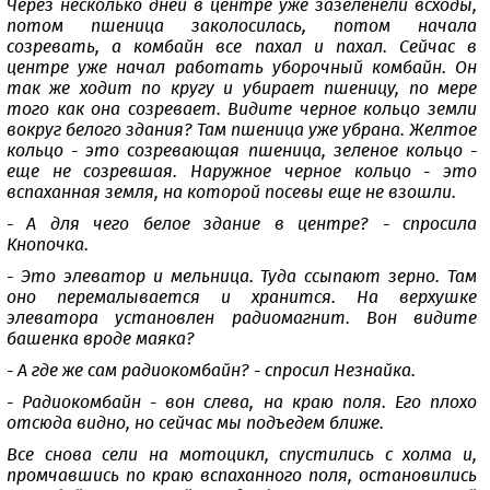
Через несколько дней в центре уже зазеленели всходы,
потом пшеница заколосилась, потом начала
созревать, а комбайн все пахал и пахал. Сейчас в
центре уже начал работать уборочный комбайн. Он
так же ходит по кругу и убирает пшеницу, по мере
того как она созревает. Видите черное кольцо земли
вокруг белого здания? Там пшеница уже убрана. Желтое
кольцо - это созревающая пшеница, зеленое кольцо -
еще не созревшая. Наружное черное кольцо - это
вспаханная земля, на которой посевы еще не взошли.
- А для чего белое здание в центре? - спросила
Кнопочка.
- Это элеватор и мельница. Туда ссыпают зерно. Там
оно перемалывается и хранится. На верхушке
элеватора установлен радиомагнит. Вон видите
башенка вроде маяка?
- А где же сам радиокомбайн? - спросил Незнайка.
- Радиокомбайн - вон слева, на краю поля. Его плохо
отсюда видно, но сейчас мы подъедем ближе.
Все снова сели на мотоцикл, спустились с холма и,
промчавшись по краю вспаханного поля, остановились