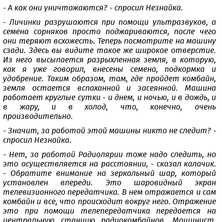
- А как они уничтожаются? - спросил Незнайка.
- Личинки разрушаются при помощи ультразвуков, а
семена сорняков просто поджариваются, после чего
они теряют всхожесть. Теперь посмотрите на машину
сзади. Здесь вы видите такое же широкое отверстие.
Из него высыпается разрыхленная земля, в которую,
как я уже говорил, внесены семена, подкормка и
удобрение. Таким образом, там, где пройдет комбайн,
земля остается вспаханной и засеянной. Машина
работает круглые сутки - и днем, и ночью, и в дождь, и
в жару, и в холод, что, конечно, очень
производительно.
- Значит, за работой этой машины никто не следит? -
спросил Незнайка.
- Нет, за работой Радиолярии тоже надо следить, но
это осуществляется на расстоянии, - сказал калачик.
- Обратите внимание на зеркальный шар, который
установлен впереди. Это шаровидный экран
телевизионного передатчика. В нем отражается и сам
комбайн и все, что происходит вокруг него. Отражение
это при помощи телепередатчика передается на
центральную станцию радиокомбайнов. Машинист,