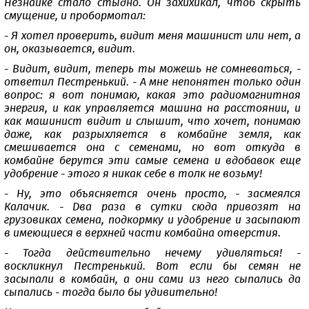
Незнайке стало стыдно. Он захихикал, чтоб скрыть
смущение, и пробормотал:
- Я хотел проверить, видит меня машинист или нет, а
он, оказывается, видит.
- Видит, видит, теперь ты можешь не сомневаться, -
ответил Пестренький. - А мне непонятен только один
вопрос: я вот понимаю, какая это радиомагнитная
энергия, и как управляется машина на расстоянии, и
как машинист видит и слышит, что хочет, понимаю
даже, как разрыхляется в комбайне земля, как
смешивается она с семенами, но вот откуда в
комбайне берутся эти самые семена и вдобавок еще
удобрение - этого я никак себе в толк не возьму!
- Ну, это объясняется очень просто, - засмеялся
Калачик. - Два раза в сутки сюда привозят на
грузовиках семена, подкормку и удобрение и засыпают
в имеющиеся в верхней части комбайна отверстия.
- Тогда действительно нечему удивляться! -
воскликнул Пестренький. Вот если бы семян не
засыпали в комбайн, а они сами из него сыпались да
сыпались - тогда было бы удивительно!