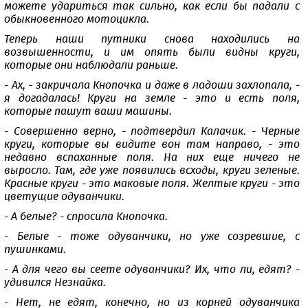
можете удариться так сильно, как если бы падали с
обыкновенного мотоцикла.
Теперь наши путники снова находились на
возвышенности, и им опять были видны круги,
которые они наблюдали раньше.
- Ах, - закричала Кнопочка и даже в ладоши захлопала, -
я догадалась! Круги на земле - это и есть поля,
которые пашут ваши машины.
- Совершенно верно, - подтвердил Калачик. - Черные
круги, которые вы видите вон там направо, - это
недавно вспаханные поля. На них еще ничего не
выросло. Там, где уже появились всходы, круги зеленые.
Красные круги - это маковые поля. Желтые круги - это
цветущие одуванчики.
- А белые? - спросила Кнопочка.
- Белые - тоже одуванчики, но уже созревшие, с
пушинками.
- А для чего вы сеете одуванчики? Их, что ли, едят? -
удивился Незнайка.
- Нет, не едят, конечно, но из корней одуванчика