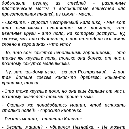
добывают резину, из стеблей - различные
пластические массы и волокнистые вещества для
приготовления тканей, из семян - масло.
- Скажите, - спросил Пестренький Калачика, - мне вот
что немножечко непонятно: мне понятно, что
цветные круги - это поля, на которых растут... ну,
скажем, мак или одуванчики, а вон там вдали вся земля
словно в горошинах - что это?
- То, что вам кажется небольшими горошинами, - это
такие же круглые поля, только они далеко от нас и
поэтому кажутся маленькими.
- Ну, это каждому ясно, - сказал Пестренький. - А вон
там дальше совсем какая-то дребезга: какие-то
крапинки, точки...
- Это тоже круглые поля, но они еще дальше от нас и
поэтому выглядят такими крошечными.
- Сколько же понадобилось машин, чтоб вспахать
столько полей? - спросила Кнопочка.
- Десять машин, - ответил Калачик.
- Десять машин? - удивился Незнайка. - Не может