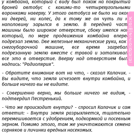
у комбайна, который с виду был похож на покрытый
броней автобус с какими-то четырехугольными
воронками наверху. У этого автобуса не было ни окон,
К
ни дверей, ни колес, да к тому же он чуть ли не
а
наполовину зарылся в землю. В передней части
т
машины было широкое отверстие, сбоку имелся нож,
е
который, по мере продвижения комбайна вперед,
г
подрезал землю. Две железные механические руки, как в
о
снегоуборочной машине, все время загребали
р
подрезанную землю вместе с травой и заталкивали
и
все это в отверстие. Вверху над отверстием была
и
надпись: "Радиолярия".
- Обратите внимание вот на что, - сказал Калачик. -
Вы видите, что земля исчезает внутри комбайна, и
больше ничего вы не видите.
- Совершенно верно, мы больше ничего не видим, -
подтвердил Пестренький.
- Что же происходит внутри? - спросил Калачик и сам
ответил: - Внутри земля разрыхляется, тщательно
перемешивается с удобрением, подкормкой и посевным
зерном. Помимо этого, там же уничтожаются семена
сорняков и личинки вредных насекомых.