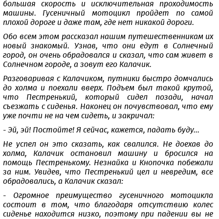
большая скорость и исключительная проходимость
машины. Гусеничный мотоцикл пройдет по самой
плохой дороге и даже там, где нет никакой дороги.
Обо всем этом рассказал нашим путешественникам их
новый знакомый. Узнав, что они едут в Солнечный
город, он очень обрадовался и сказал, что сам живет в
Солнечном городе, а зовут его Калачик.
Разговаривая с Калачиком, путники быстро домчались
до холма и поехали вверх. Подъем был такой крутой,
что Пестренький, который сидел позади, начал
съезжать с сиденья. Наконец он почувствовал, что ему
уже почти не на чем сидеть, и закричал:
- Эй, эй! Постойте! Я сейчас, кажется, падать буду...
Не успел он это сказать, как свалился. Не доехав до
холма, Калачик остановил машину и бросился на
помощь Пестренькому. Незнайка и Кнопочка побежали
за ним. Увидев, что Пестренький цел и невредим, все
обрадовались, а Калачик сказал:
- Огромное преимущество гусеничного мотоцикла
состоит в том, что благодаря отсутствию колес
сиденье находится низко, поэтому при падении вы не