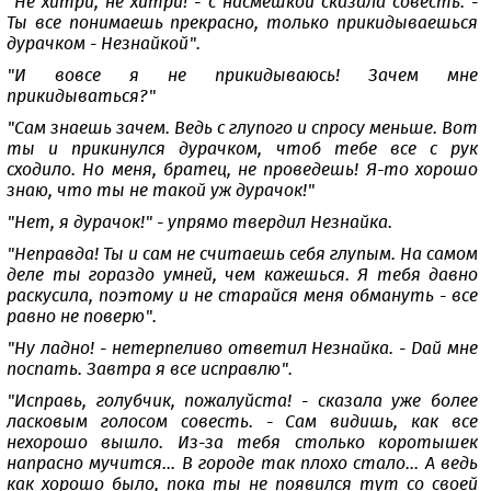
"Не хитри, не хитри! - с насмешкой сказала совесть. -
Ты все понимаешь прекрасно, только прикидываешься
дурачком - Незнайкой".
"И вовсе я не прикидываюсь! Зачем мне
прикидываться?"
"Сам знаешь зачем. Ведь с глупого и спросу меньше. Вот
ты и прикинулся дурачком, чтоб тебе все с рук
сходило. Но меня, братец, не проведешь! Я-то хорошо
знаю, что ты не такой уж дурачок!"
"Нет, я дурачок!" - упрямо твердил Незнайка.
"Неправда! Ты и сам не считаешь себя глупым. На самом
деле ты гораздо умней, чем кажешься. Я тебя давно
раскусила, поэтому и не старайся меня обмануть - все
равно не поверю".
"Ну ладно! - нетерпеливо ответил Незнайка. - Дай мне
поспать. Завтра я все исправлю".
"Исправь, голубчик, пожалуйста! - сказала уже более
ласковым голосом совесть. - Сам видишь, как все
нехорошо вышло. Из-за тебя столько коротышек
напрасно мучится... В городе так плохо стало... А ведь
как хорошо было, пока ты не появился тут со своей