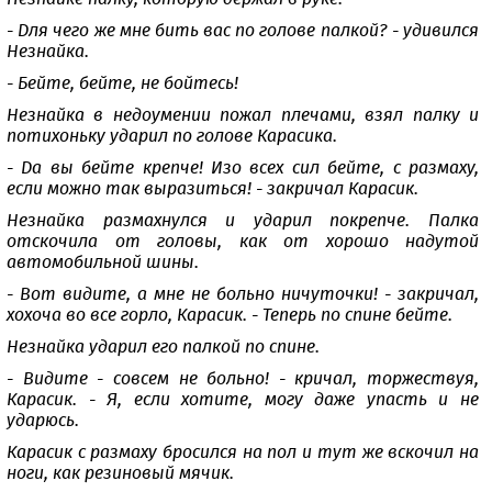
- Для чего же мне бить вас по голове палкой? - удивился
Незнайка.
- Бейте, бейте, не бойтесь!
Незнайка в недоумении пожал плечами, взял палку и
потихоньку ударил по голове Карасика.
- Да вы бейте крепче! Изо всех сил бейте, с размаху,
если можно так выразиться! - закричал Карасик.
Незнайка размахнулся и ударил покрепче. Палка
отскочила от головы, как от хорошо надутой
автомобильной шины.
- Вот видите, а мне не больно ничуточки! - закричал,
хохоча во все горло, Карасик. - Теперь по спине бейте.
Незнайка ударил его палкой по спине.
- Видите - совсем не больно! - кричал, торжествуя,
Карасик. - Я, если хотите, могу даже упасть и не
ударюсь.
Карасик с размаху бросился на пол и тут же вскочил на
ноги, как резиновый мячик.