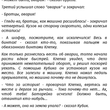
- Может быть, авария? - сказал другой.
Третий услышал слово "авария" и закричал:
- Братцы, авария!
- Гляди-ка, братцы, как машина расшиблась! - закричал
четвертый. Кузов на сторону своротило, одни колесья
остались!
- А шофер, посмотрите, как искалечился! Весь в
бинтах! - сказал кто-то, показывая пальцем на
обвязанного бинтами Клепку.
Как только разнеслась весть об аварии, толпа начала
расти вдвое быстрей. Клепка увидел, что дело
принимает нежелательный оборот, и решил поскорей
уехать. С помощью Кубика он установил кузов на
место. Все залезли в машину. Клепка нажал педаль
прерывателя, но машина почему-то не двинулась.
- Что за история! - проворчал Клепка, вертясь на
месте и дергая за рычаги. - Тока почему-то нет... Ах,
чтоб тебя! Батарейка исчезла! Должно быть,
отвинтил кто-нибудь...
- А может, она на землю упала? - сказал Кубик.