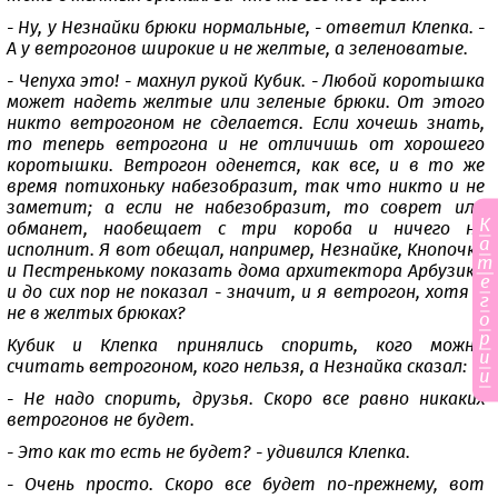
- Ну, у Незнайки брюки нормальные, - ответил Клепка. -
А у ветрогонов широкие и не желтые, а зеленоватые.
- Чепуха это! - махнул рукой Кубик. - Любой коротышка
может надеть желтые или зеленые брюки. От этого
никто ветрогоном не сделается. Если хочешь знать,
то теперь ветрогона и не отличишь от хорошего
коротышки. Ветрогон оденется, как все, и в то же
время потихоньку набезобразит, так что никто и не
заметит; а если не набезобразит, то соврет или
К
обманет, наобещает с три короба и ничего не
а
исполнит. Я вот обещал, например, Незнайке, Кнопочке
т
и Пестренькому показать дома архитектора Арбузика
е
и до сих пор не показал - значит, и я ветрогон, хотя и
г
не в желтых брюках?
о
р
Кубик и Клепка принялись спорить, кого можно
и
считать ветрогоном, кого нельзя, а Незнайка сказал:
и
- Не надо спорить, друзья. Скоро все равно никаких
ветрогонов не будет.
- Это как то есть не будет? - удивился Клепка.
- Очень просто. Скоро все будет по-прежнему, вот