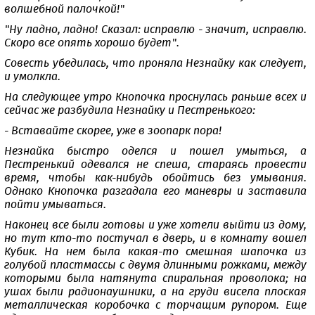
волшебной палочкой!"
"Ну ладно, ладно! Сказал: исправлю - значит, исправлю.
Скоро все опять хорошо будет".
Совесть убедилась, что проняла Незнайку как следует,
и умолкла.
На следующее утро Кнопочка проснулась раньше всех и
сейчас же разбудила Незнайку и Пестренького:
- Вставайте скорее, уже в зоопарк пора!
Незнайка быстро оделся и пошел умыться, а
Пестренький одевался не спеша, стараясь провести
время, чтобы как-нибудь обойтись без умывания.
Однако Кнопочка разгадала его маневры и заставила
пойти умываться.
Наконец все были готовы и уже хотели выйти из дому,
но тут кто-то постучал в дверь, и в комнату вошел
Кубик. На нем была какая-то смешная шапочка из
голубой пластмассы с двумя длинными рожками, между
которыми была натянута спиральная проволока; на
ушах были радионаушники, а на груди висела плоская
металлическая коробочка с торчащим рупором. Еще