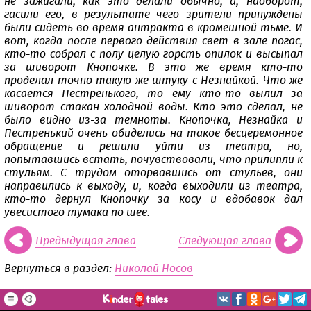
не зажигали, как это делали обычно, а, наоборот,
гасили его, в результате чего зрители принуждены
были сидеть во время антракта в кромешной тьме. И
вот, когда после первого действия свет в зале погас,
кто-то собрал с полу целую горсть опилок и высыпал
за шиворот Кнопочке. В это же время кто-то
проделал точно такую же штуку с Незнайкой. Что же
касается Пестренького, то ему кто-то вылил за
шиворот стакан холодной воды. Кто это сделал, не
было видно из-за темноты. Кнопочка, Незнайка и
Пестренький очень обиделись на такое бесцеремонное
обращение и решили уйти из театра, но,
попытавшись встать, почувствовали, что прилипли к
стульям. С трудом оторвавшись от стульев, они
направились к выходу, и, когда выходили из театра,
кто-то дернул Кнопочку за косу и вдобавок дал
увесистого тумака по шее.
Предыдущая глава
Следующая глава
Вернуться в раздел:
Николай Носов