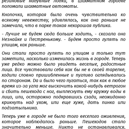
резиновые надувные лодки, в Шахматном городке
поломали шахматные автоматы.
Кнопочка, которая была очень чувствительна ко
всякому невежеству, удивлялась, как она раньше не
замечала, что в парке такая нехорошая публика.
- Лучше не будем сюда больше ходить, - сказала она
Незнайке и Пестренькому. - Будем просто гулять по
улицам, как раньше.
Они стали просто гулять по улицам и только тут
заметили, насколько изменилась жизнь в городе. Теперь
уже редко можно было увидеть веселые, радостные
лица. Все чувствовали себя как бы не в своей тарелке,
ходили словно пришибленные и пугливо оглядывались
по сторонам. Да и было чего пугаться, так как в любое
время из-за угла мог выскочить какой-нибудь ветрогон
и сбить пешехода с ног, выплеснуть ему кружку воды в
лицо, или, осторожно подкравшись сзади, неожиданно
крикнуть над ухом, или еще хуже, дать пинка или
подзатыльника.
Теперь уже в городе не было того веселого оживления,
которое наблюдалось раньше. Пешеходов стало
значительно меньше. Никто не останавливался,