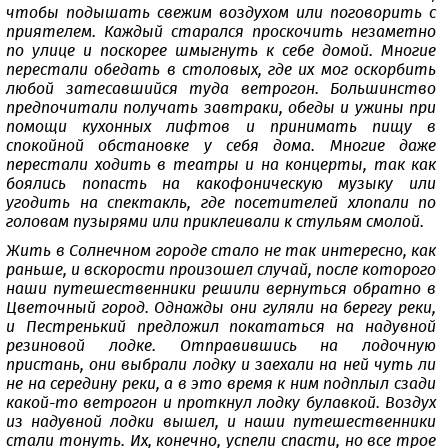
чтобы подышать свежим воздухом или поговорить с
приятелем. Каждый старался проскочить незаметно
по улице и поскорее шмыгнуть к себе домой. Многие
перестали обедать в столовых, где их мог оскорбить
любой затесавшийся туда ветрогон. Большинство
предпочитали получать завтраки, обеды и ужины при
помощи кухонных лифтов и принимать пищу в
спокойной обстановке у себя дома. Многие даже
перестали ходить в театры и на концерты, так как
боялись попасть на какофоническую музыку или
угодить на спектакль, где посетителей хлопали по
головам пузырями или приклеивали к стульям смолой.
Жить в Солнечном городе стало не так интересно, как
раньше, и вскорости произошел случай, после которого
наши путешественники решили вернуться обратно в
Цветочный город. Однажды они гуляли на берегу реки,
и Пестренький предложил покататься на надувной
резиновой лодке. Отправившись на лодочную
пристань, они выбрали лодку и заехали на ней чуть ли
не на середину реки, а в это время к ним подплыл сзади
какой-то ветрогон и проткнул лодку булавкой. Воздух
из надувной лодки вышел, и наши путешественники
стали тонуть. Их, конечно, успели спасти, но все трое