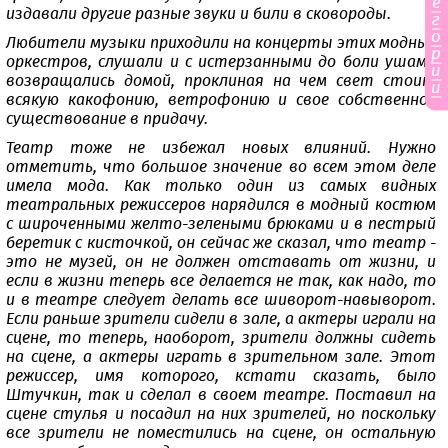
е
издавали другие разные звуки и били в сковороды.
г
о
Любители музыки приходили на концерты этих модных
р
оркестров, слушали и с истерзанными до боли ушами
и
возвращались домой, проклиная на чем свет стоит
и
всякую какофонию, ветрофонию и свое собственное
существование в придачу.
Театр тоже не избежал новых влияний. Нужно
отметить, что большое значение во всем этом деле
имела мода. Как только один из самых видных
театральных режиссеров нарядился в модный костюм
с широченными желто-зелеными брюками и в пестрый
беретик с кисточкой, он сейчас же сказал, что театр -
это не музей, он не должен отставать от жизни, и
если в жизни теперь все делается не так, как надо, то
и в театре следует делать все шиворот-навыворот.
Если раньше зрители сидели в зале, а актеры играли на
сцене, то теперь, наоборот, зрители должны сидеть
на сцене, а актеры играть в зрительном зале. Этот
режиссер, имя которого, кстати сказать, было
Штучкин, так и сделал в своем театре. Поставил на
сцене стулья и посадил на них зрителей, но поскольку
все зрители не поместились на сцене, он остальную