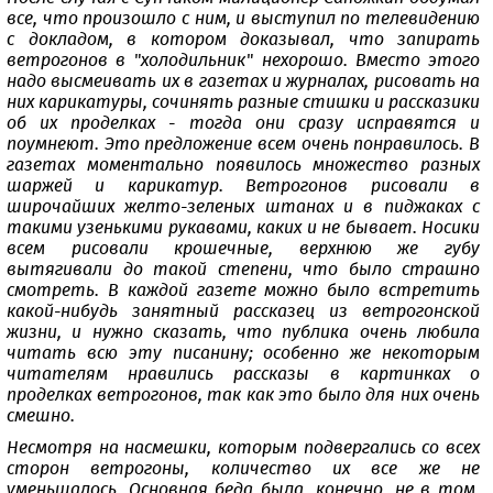
все, что произошло с ним, и выступил по телевидению
с докладом, в котором доказывал, что запирать
ветрогонов в "холодильник" нехорошо. Вместо этого
надо высмеивать их в газетах и журналах, рисовать на
них карикатуры, сочинять разные стишки и рассказики
об их проделках - тогда они сразу исправятся и
поумнеют. Это предложение всем очень понравилось. В
газетах моментально появилось множество разных
шаржей и карикатур. Ветрогонов рисовали в
широчайших желто-зеленых штанах и в пиджаках с
такими узенькими рукавами, каких и не бывает. Носики
всем рисовали крошечные, верхнюю же губу
вытягивали до такой степени, что было страшно
смотреть. В каждой газете можно было встретить
какой-нибудь занятный рассказец из ветрогонской
жизни, и нужно сказать, что публика очень любила
читать всю эту писанину; особенно же некоторым
читателям нравились рассказы в картинках о
проделках ветрогонов, так как это было для них очень
смешно.
Несмотря на насмешки, которым подвергались со всех
сторон ветрогоны, количество их все же не
уменьшалось. Основная беда была, конечно, не в том,