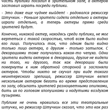
часть публики посадил в зрительном зале, а актеров
заставил играть посреди публики.
- Это даже еще чуднее выйдет! - радовался режиссер
Штучкин. - Раньше зрители сидели отдельно и актеры
играли отдельно, а теперь актеры прямо среди
зрителей будут.
Конечно, никакой актер, находясь среди публики, не мог
вертеться с такой скоростью, чтоб всем было видно
его лицо. Получилось так, что одним было видно
только лицо актера, а другим - только затылок. С
декорациями тоже получалась какая-то чепуха. Одни
зрители видели актеров в декорации, другие не видели
ни того, ни другого, так как декорации были
повернуты к ним обратной стороной и заслоняли
актеров. Чтобы никто не скучал при виде такого
неинтересного зрелища, режиссер Штучкин велел
нескольким актерам бегать во время представления
по залу, обсыпать зрителей разноцветными опилками,
бить их по головам хлопушками и надутыми воздухом
пузырями.
Публике не очень нравились все эти театральные
штучки, но режиссер Штучкин сказал, что это как раз