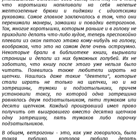
что коротышки напяливали на себя нелепые
желтозеленые брюки и пиджаки с идиотскими
рукавами. Самое главное заключалось в том, что они
перенимали манеры, замашки и повадки ветрогонов.
Так, многие коротышки, которым раньше и в голову не
приходило делать что-либо худое, теперь преспокойно
плевали из окон пятого этажа кому-нибудь на голову,
воображая, что это на самом деле очень остроумно.
Некоторые брали в библиотеке книги, вырывали
страницы и делали из них бумажных голубей. Их не
заботило, что книгу после этого уже нельзя было
читать. Появились также любители играть на
щелчки. Нашлись даже такие "деятели", которые
стали играть не только на щелчки, но и на
затрещины, тумаки и подзатыльники, причем
установили таксу, по которой одна затрещина
равнялась двум подзатыльникам, пяти тумакам или
десяти щелчкам. Каждый проигравший имел право
получить от выигравшего вместо десятка щелчков
одну затрещину, пять тумаков либо парочку
подзатыльников.
В общем, ветрогоны - это, как уже говорилось, была
такая публика, которая любила делать