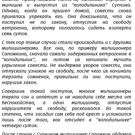
милицию и выпустил из "холодильника" Супчика.
Однако, когда он пришел домой, совесть снова
принялась упрекать его. Она доказывала, что он
поступил не по закону, отпустив на свободу
ветрогона, которому полагалось сидеть взаперти
семь суток.
С тех пор такие случаи стали происходить и с другими
милиционерами. Все они, по примеру милиционера
Сапожкина, сначала сажали задержанных ветрогонов в
"холодильник", но потом их начинали мучить
угрызения совести. Не выдержав укоров совести, они
отпускали узников на свободу, после чего их начинали
терзать сомнения, правильно ли они поступили,
нарушив закон.
Совершив такой поступок, многие милиционеры
теряли сон и аппетит и не находили себе места от
беспокойства, а один милиционер, отпустив
нарушителя на свободу, раскаивался до такой
степени, что засадил сам себя под арест и успокоился
лишь после того, как отсидел в "холодильнике"
четверо суток.
После случая с Супчиком милиционер Сапожкин обдумал