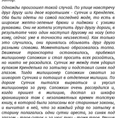
затор.
Однажды произошел такой случай. По улице навстречу
друг другу шли двое коротышек - Супчик и Кренделек.
Оба были одеты по самой последней моде, то есть в
широкие желто-зеленые брюки и пиджаки с узкими
рукавами. Они не хотели уступить друг другу дороги, в
результате чего один наступил другому на ногу (кто
кому, сейчас уже в точности неизвестно). Как только
это случилось, они принялись обзывать друг друга
разными словами. Моментально образовалась толпа.
Движение транспорта остановилось, прибежал
милиционер Сапожкин и стал просить всех разойтись,
но никто не расходился. Супчик же между тем ударил
кулаком Кренделька по затылку и подставил синяк под
глазом. Тогда милиционер Сапожкин схватил за
шиворот Супчика и потащил в отделение милиции. По
дороге Супчик пытался вырваться и укусил
милиционера за руку. Сапожкин очень рассердился и,
когда пришел в милицию, достал из шкафа
хранившуюся там с незапамятных времен толстую
книгу, в которой были записаны все старинные законы,
и вычитал в ней, что за каждый удар по затылку в
старину полагались одни сутки ареста, за синяк под
глазом - трое суток и за укус руки - тоже трое. Решив