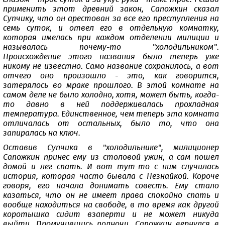
применить этот древний закон, Сапожкин сказал
Супчику, что он арестован за все его преступления на
семь суток, и отвел его в отдельную комнатку,
которая имелась при каждом отделении милиции и
называлась почему-то "холодильником".
Происхождение этого названия было теперь уже
никому не известно. Само название сохранилось, а вот
отчего оно произошло - это, как говорится,
затерялось во мраке прошлого. В этой комнате на
самом деле не было холодно, хотя, может быть, когда-
то давно в ней поддерживалась прохладная
температура. Единственное, чем теперь эта комната
отличалась от остальных, было то, что она
запиралась на ключ.
Оставив Супчика в "холодильнике", милиционер
Сапожкин принес ему из столовой ужин, а сам пошел
домой и лег спать. И вот тут-то с ним случилась
история, которая часто бывала с Незнайкой. Короче
говоря, его начала донимать совесть. Ему стало
казаться, что он не имеет права спокойно спать и
вообще находиться на свободе, в то время как другой
коротышка сидит взаперти и не может никуда
выйти. Промучившись полночи, Сапожкин вернулся в