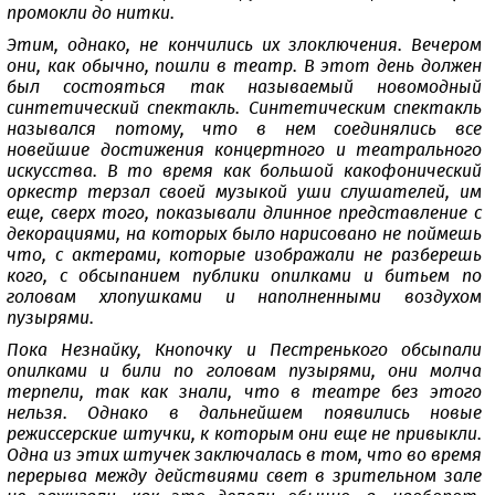
промокли до нитки.
Этим, однако, не кончились их злоключения. Вечером
они, как обычно, пошли в театр. В этот день должен
был состояться так называемый новомодный
синтетический спектакль. Синтетическим спектакль
назывался потому, что в нем соединялись все
новейшие достижения концертного и театрального
искусства. В то время как большой какофонический
оркестр терзал своей музыкой уши слушателей, им
еще, сверх того, показывали длинное представление с
декорациями, на которых было нарисовано не поймешь
что, с актерами, которые изображали не разберешь
кого, с обсыпанием публики опилками и битьем по
головам хлопушками и наполненными воздухом
пузырями.
Пока Незнайку, Кнопочку и Пестренького обсыпали
опилками и били по головам пузырями, они молча
терпели, так как знали, что в театре без этого
нельзя. Однако в дальнейшем появились новые
режиссерские штучки, к которым они еще не привыкли.
Одна из этих штучек заключалась в том, что во время
перерыва между действиями свет в зрительном зале