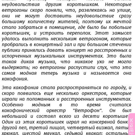
неудовольствия другим коротышкам. Некоторые
ветрогоны скоро поняли, что, развлекаясь на улице,
они не могут доставить неудовольствие сразу
большому количеству жителей, поэтому их мечтой
стало забраться в помещение, где было бы побольше
коротышек, и устроить переполох. Этот замысел
удалось выполнить нескольким ветрогонам, которые
пробрались в концертный зал и при большом стечении
публики принялись давать концерт на расстроенных и
испорченных музыкальных инструментах. Это была
такая дикая музыка, что никакое ухо не могло
выдержать; но ветрогоны распустили слух, что это
самая модная теперь музыка и называется она
какофония.
Эта какофония стала распространяться по городу, и
скоро появилось еще несколько оркестров, которые
играли на поломанных и расстроенных инструментах.
Особенно модным в то время считался
какофонический оркестр "Ветрофон". Он был
небольшой и состоял всего из десяти коротышек.
К
Один из этих коротышек играл на консервной банке,
а
другой пел, третий пищал, четвертый визжал, пятый
т
хрюкал, шестой мяукал, седьмой квакал; остальные