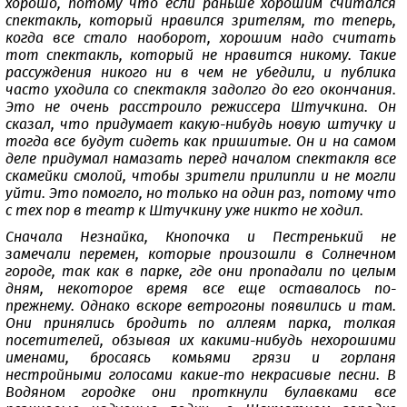
хорошо, потому что если раньше хорошим считался
спектакль, который нравился зрителям, то теперь,
когда все стало наоборот, хорошим надо считать
тот спектакль, который не нравится никому. Такие
рассуждения никого ни в чем не убедили, и публика
часто уходила со спектакля задолго до его окончания.
Это не очень расстроило режиссера Штучкина. Он
сказал, что придумает какую-нибудь новую штучку и
тогда все будут сидеть как пришитые. Он и на самом
деле придумал намазать перед началом спектакля все
скамейки смолой, чтобы зрители прилипли и не могли
уйти. Это помогло, но только на один раз, потому что
с тех пор в театр к Штучкину уже никто не ходил.
Сначала Незнайка, Кнопочка и Пестренький не
замечали перемен, которые произошли в Солнечном
городе, так как в парке, где они пропадали по целым
дням, некоторое время все еще оставалось по-
прежнему. Однако вскоре ветрогоны появились и там.
Они принялись бродить по аллеям парка, толкая
посетителей, обзывая их какими-нибудь нехорошими
именами, бросаясь комьями грязи и горланя
нестройными голосами какие-то некрасивые песни. В
Водяном городке они проткнули булавками все