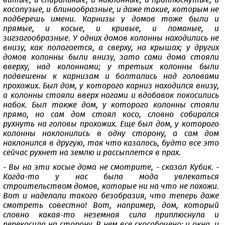
витые, и спиральные, и наклонные, и приплюснутые, и
косопузые, и блинообразные, и даже такие, которым не
подберешь имени. Карнизы у домов тоже были и
прямые, и косые, и кривые, и ломаные, и
зигзагообразные. У одних домов колонны находились не
внизу, как полагается, а сверху, на крышах; у других
домов колонны были внизу, зато сами дома стояли
вверху, над колоннами; у третьих колонны были
подвешены к карнизам и болтались над головами
прохожих. Был дом, у которого карниз находился внизу,
а колонны стояли вверх ногами и вдобавок покосились
набок. Был также дом, у которого колонны стояли
прямо, но сам дом стоял косо, словно собирался
рухнуть на головы прохожих. Еще был дом, у которого
колонны наклонились в одну сторону, а сам дом
наклонился в другую, так что казалось, будто все это
сейчас рухнет на землю и рассыплется в прах.
- Вы на эти косые дома не смотрите, - сказал Кубик. -
Когда-то у нас была мода увлекаться
строительством домов, которые ни на что не похожи.
Вот и наделали такого безобразия, что теперь даже
смотреть совестно! Вот, например, дом, который
словно какая-то неземная сила приплюснула и
перекосила на сторону. В нем все скособочено: и окна, и