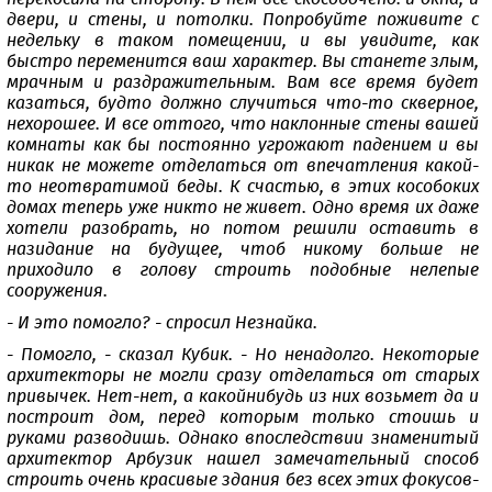
двери, и стены, и потолки. Попробуйте поживите с
недельку в таком помещении, и вы увидите, как
быстро переменится ваш характер. Вы станете злым,
мрачным и раздражительным. Вам все время будет
казаться, будто должно случиться что-то скверное,
нехорошее. И все оттого, что наклонные стены вашей
комнаты как бы постоянно угрожают падением и вы
никак не можете отделаться от впечатления какой-
то неотвратимой беды. К счастью, в этих кособоких
домах теперь уже никто не живет. Одно время их даже
хотели разобрать, но потом решили оставить в
назидание на будущее, чтоб никому больше не
приходило в голову строить подобные нелепые
сооружения.
- И это помогло? - спросил Незнайка.
- Помогло, - сказал Кубик. - Но ненадолго. Некоторые
архитекторы не могли сразу отделаться от старых
привычек. Нет-нет, а какойнибудь из них возьмет да и
построит дом, перед которым только стоишь и
руками разводишь. Однако впоследствии знаменитый
архитектор Арбузик нашел замечательный способ
строить очень красивые здания без всех этих фокусов-