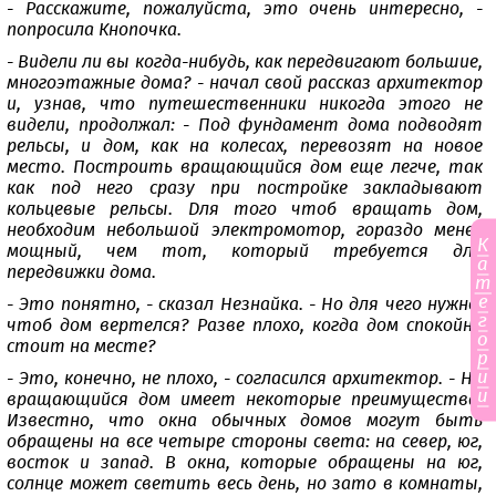
- Расскажите, пожалуйста, это очень интересно, -
попросила Кнопочка.
- Видели ли вы когда-нибудь, как передвигают большие,
многоэтажные дома? - начал свой рассказ архитектор
и, узнав, что путешественники никогда этого не
видели, продолжал: - Под фундамент дома подводят
рельсы, и дом, как на колесах, перевозят на новое
место. Построить вращающийся дом еще легче, так
как под него сразу при постройке закладывают
кольцевые рельсы. Для того чтоб вращать дом,
необходим небольшой электромотор, гораздо менее
К
мощный, чем тот, который требуется для
а
передвижки дома.
т
е
- Это понятно, - сказал Незнайка. - Но для чего нужно,
г
чтоб дом вертелся? Разве плохо, когда дом спокойно
о
стоит на месте?
р
и
- Это, конечно, не плохо, - согласился архитектор. - Но
и
вращающийся дом имеет некоторые преимущества.
Известно, что окна обычных домов могут быть
обращены на все четыре стороны света: на север, юг,
восток и запад. В окна, которые обращены на юг,
солнце может светить весь день, но зато в комнаты,