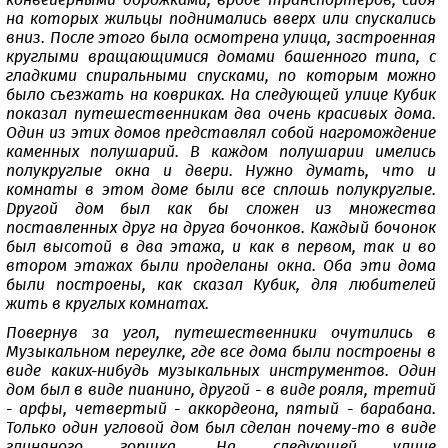
конвейерными дорожками, вроде транспортеров, сидя
на которых жильцы поднимались вверх или спускались
вниз. После этого была осмотрена улица, застроенная
круглыми вращающимися домами башенного типа, с
гладкими спиральными спусками, по которым можно
было съезжать на ковриках. На следующей улице Кубик
показал путешественникам два очень красивых дома.
Один из этих домов представлял собой нагромождение
каменных полушарий. В каждом полушарии имелись
полукруглые окна и двери. Нужно думать, что и
комнаты в этом доме были все сплошь полукруглые.
Другой дом был как бы сложен из множества
поставленных друг на друга бочонков. Каждый бочонок
был высотой в два этажа, и как в первом, так и во
втором этажах были проделаны окна. Оба эти дома
были построены, как сказал Кубик, для любителей
жить в круглых комнатах.
Повернув за угол, путешественники очутились в
Музыкальном переулке, где все дома были построены в
виде каких-нибудь музыкальных инструментов. Один
дом был в виде пианино, другой - в виде рояля, третий
- арфы, четвертый - аккордеона, пятый - барабана.
Только один угловой дом был сделан почему-то в виде
глиняного горшка. На следующей улице