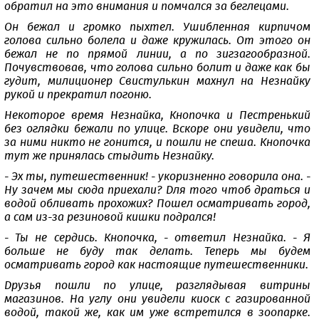
обратил на это внимания и помчался за беглецами.
Он бежал и громко пыхтел. Ушибленная кирпичом
голова сильно болела и даже кружилась. От этого он
бежал не по прямой линии, а по зигзагообразной.
Почувствовав, что голова сильно болит и даже как бы
гудит, милиционер Свистулькин махнул на Незнайку
рукой и прекратил погоню.
Некоторое время Незнайка, Кнопочка и Пестренький
без оглядки бежали по улице. Вскоре они увидели, что
за ними никто не гонится, и пошли не спеша. Кнопочка
тут же принялась стыдить Незнайку.
- Эх ты, путешественник! - укоризненно говорила она. -
Ну зачем мы сюда приехали? Для того чтоб драться и
водой обливать прохожих? Пошел осматривать город,
а сам из-за резиновой кишки подрался!
- Ты не сердись. Кнопочка, - ответил Незнайка. - Я
больше не буду так делать. Теперь мы будем
осматривать город как настоящие путешественники.
Друзья пошли по улице, разглядывая витрины
магазинов. На углу они увидели киоск с газированной
водой, такой же, как им уже встретился в зоопарке.