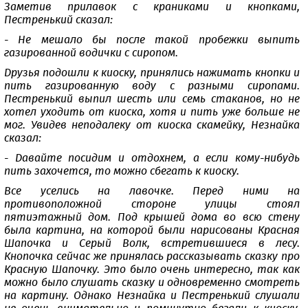
Заметив прилавок с краниками и кнопками,
Пестренький сказал:
- Не мешало бы после такой пробежки выпить
газированной водички с сиропом.
Друзья подошли к киоску, принялись нажимать кнопки и
пить газированную воду с разными сиропами.
Пестренький выпил шесть или семь стаканов, но не
хотел уходить от киоска, хотя и пить уже больше не
мог. Увидев неподалеку от киоска скамейку, Незнайка
сказал:
- Давайте посидим и отдохнем, а если кому-нибудь
пить захочется, то можно сбегать к киоску.
Все уселись на лавочке. Перед ними на
противоположной стороне улицы стоял
пятиэтажный дом. Под крышей дома во всю стену
была картина, на которой были нарисованы Красная
Шапочка и Серый Волк, встретившиеся в лесу.
Кнопочка сейчас же принялась рассказывать сказку про
Красную Шапочку. Это было очень интересно, так как
можно было слушать сказку и одновременно смотреть
на картину. Однако Незнайка и Пестренький слушали