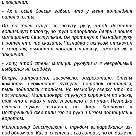
и закричал:
- Ах я осел! Совсем забыл, что у меня волшебная
палочка есть!
Он поскорей сунул за пазуху руку, чтоб достать
волшебную палочку, но тут отворилась дверь и вошел
милиционер Свистулькин. Он протянул к Незнайке руку
и хотел что-то сказать. Незнайка с испугом отскочил
в сторону, выхватил поскорей палочку, замахал ею и
закричал:
- Хочу, чтоб стены милиции рухнули и я невредимый
выбрался на свободу!
Вокруг затрещало, загремело, загрохотало. Стены
комнаты неожиданно рухнули, потолок обвалился,
пыль поднялась столбом. На Незнайку сверху что-то
посыпалось. Милиционера стукнуло кирпичом по каске,
так что в ушах у него зазвенело и он упал. Незнайка
недолго думая выскочил во двор. Кнопочка и
Пестренький схватили его за руки и бегом потащили к
воротам.
Милиционер Свистулькин с трудом выкарабкался из-
под обломков. Каска слетела с его головы, но он даже не