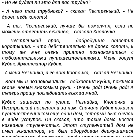
- Но не будет ли это для вас трудно?
- А чего там трудного? - сказал Пестренький. - Не
дрова ведь колоть!
- А ты. Пестренький, лучше бы помолчал, если не
можешь ответить вежливо, - сказала Кнопочка.
- Пестренький прав, - добродушно ответил
коротышка. - Это действительно не дрова колоть, к
тому же мне очень приятно познакомиться с
любознательными путешественниками. Меня зовут
Кубик. Архитектор Кубик.
- А меня Незнайка, а ее вот Кнопочка, - сказал Незнайка.
- Вот мы и познакомились! - подхватил Кубик, пожимая
своим новым знакомым руки. - Очень рад! Очень рад! А
теперь прошу последовать всех за мной.
Кубик зашагал по улице. Незнайка, Кнопочка и
Пестренький поспешили за ним. Сначала Кубик показал
путешественникам еще один дом, который был сделан
в виде уступов. Он сказал, что такие дома носят
название ступенчатых. Этот ступенчатый дом не
имел эскалатора, но был оборудован движущимися