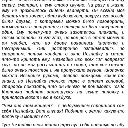
стену, смотрел, и ему стало скучно. Ни разу в жизни
ему не приходилось сидеть взаперти. Он всегда мог
делать что хочет, идти куда хочет, вокруг него всегда
были друзья, с которыми можно было поговорить,
посмеяться и пошутить; а теперь он был совершенно
один. Ему почему-то очень захотелось плакать, и
слезы закапали из его глаз, но как раз в этот момент
он увидел, что во дворе появились Кнопочка и
Пестренький. Они растерянно оглядывались по
сторонам, потом увидели в окне Незнайку и стали
что-то кричать ему. Незнайка изо всех сил напрягал
слух, но не мог расслышать ни слова, так как стекло
было очень толстое и не пропускало звуков. Кнопочка
махала Незнайке руками, делала пальцами какие-то
знаки, но Незнайка только тряс в ответ головой,
стараясь показать, что он ничего не понимает. Тогда
Кнопочка подняла валявшуюся на земле палочку и
принялась махать ею в воздухе.
"Чем она там машет? - с недоумением спрашивал сам
себя Незнайка. Вот глупая! Подняла с земли какую-то
палочку и машет ею".
Тут Незнайка неожиданно треснул себя ладонью по лбу