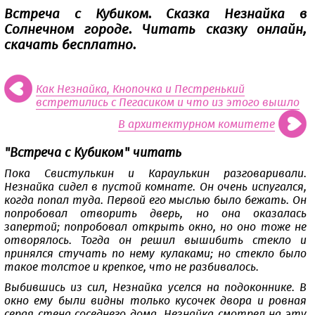
Встреча с Кубиком. Сказка Незнайка в
Солнечном городе. Читать сказку онлайн,
скачать бесплатно.
Как Незнайка, Кнопочка и Пестренький
встретились с Пегасиком и что из этого вышло
В архитектурном комитете
"Встреча с Кубиком" читать
Пока Свистулькин и Караулькин разговаривали.
Незнайка сидел в пустой комнате. Он очень испугался,
когда попал туда. Первой его мыслью было бежать. Он
попробовал отворить дверь, но она оказалась
запертой; попробовал открыть окно, но оно тоже не
отворялось. Тогда он решил вышибить стекло и
принялся стучать по нему кулаками; но стекло было
такое толстое и крепкое, что не разбивалось.
Выбившись из сил, Незнайка уселся на подоконнике. В
окно ему были видны только кусочек двора и ровная
серая стена соседнего дома. Незнайка смотрел на эту