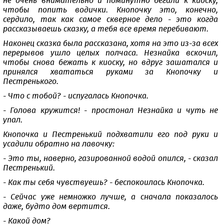
не очень внимательно и поминутно бегали к киоску,
чтобы попить водички. Кнопочку это, конечно,
сердило, так как самое скверное дело - это когда
рассказываешь сказку, а тебя все время перебивают.
Наконец сказка была рассказана, хотя на это из-за всех
перерывов ушло целых полчаса. Незнайка вскочил,
чтобы снова бежать к киоску, но вдруг зашатался и
принялся хвататься руками за Кнопочку и
Пестренького.
- Что с тобой? - испугалась Кнопочка.
- Голова кружится! - простонал Незнайка и чуть не
упал.
Кнопочка и Пестренький подхватили его под руки и
усадили обратно на лавочку:
- Это ты, наверно, газированной водой опился, - сказал
Пестренький.
- Как ты себя чувствуешь? - беспокоилась Кнопочка.
- Сейчас уже немножко лучше, а сначала показалось
даже, будто дом вертится.
- Какой дом?