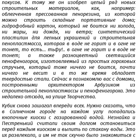
покусов. К тому же он изобрел целый ряд новых
строительных материалов, как, например:
облегченная прессованная пенорезина, из которой
можно строить складные портативные дома;
гидрофобный картон, который не боится ни холода,
ни жары, ни дождя, ни ветра; синтетический
пластилин для лепных украшений и строительная
пенопластмасса, которая в воде не горит и в огне не
тонет, то есть... тьфу!.. в огне не горит и в воде не
тонет; а также разноцветный светящийся
пенофеногорох, изготовляемый из простых гороховых
стручьев, который тоже ничего не боится, почти
ничего не весит и в то же время обладает
твердостью стали. Сейчас я познакомлю вас с домами,
построенными архитектором Арбузиком из
строительной пенопластмассы и пенофеногороха. Это
недалеко отсюда, на улице Творчества.
Кубик снова зашагал впереди всех. Нужно сказать, что
в Солнечном городе на каждом углу попадались
кнопочные киоски с газированной водой. Незнайка и
Пестренький считали своим долгом остановиться
перед каждым киоском и выпить по стакану воды. Это
их развлекало, и им не так скучно было знакомиться с