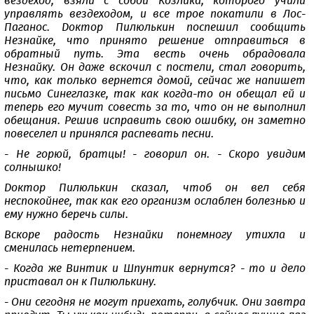
вездеход, взяли с собой Козлика, которого учили
управлять вездеходом, и все трое покатили в Лос-
Паганос. Доктор Пилюлькин поспешил сообщить
Незнайке, что принято решение отправиться в
обратный путь. Эта весть очень обрадовала
Незнайку. Он даже вскочил с постели, стал говорить,
что, как только вернется домой, сейчас же напишет
письмо Синеглазке, так как когда-то он обещал ей и
теперь его мучит совесть за то, что он не выполнил
обещания. Решив исправить свою ошибку, он заметно
повеселел и принялся распевать песни.
- Не горюй, братцы! - говорил он. - Скоро увидим
солнышко!
Доктор Пилюлькин сказал, чтоб он вел себя
неспокойнее, так как его организм ослаблен болезнью и
ему нужно беречь силы.
Вскоре радость Незнайки понемногу утихла и
сменилась нетерпением.
- Когда же Винтик и Шпунтик вернутся? - то и дело
приставал он к Пилюлькину.
- Они сегодня не могут приехать, голубчик. Они завтра