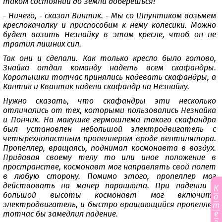
таком состоянии до Земли доберешься!
- Ничего, - сказал Винтик. - Мы со Шпунтиком возьмем
креслокачалку и приспособим к нему колесики. Можно
будет возить Незнайку в этом кресле, чтоб он не
тратил лишних сил.
Так они и сделали. Как только кресло было готово,
Знайка отдал команду надеть всем скафандры.
Коротышки тотчас принялись надевать скафандры, а
Кантик и Квантик надели скафандр на Незнайку.
Нужно сказать, что скафандры эти несколько
отличались от тех, которыми пользовались Незнайка
и Пончик. На макушке гермошлема такого скафандра
был установлен небольшой электродвигатель с
четырехлопастным пропеллером вроде вентилятора.
Пропеллер, вращаясь, поднимал космонавта в воздух.
Придавая своему телу то или иное положение в
пространстве, космонавт мог направлять свой полет
в любую сторону. Помимо этого, пропеллер мог
действовать на манер парашюта. При падении с
К
большой высоты космонавт мог включить
а
электродвигатель, и быстро вращающийся пропеллер
т
е
тотчас бы замедлил падение.