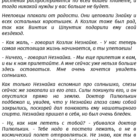
растения распространятся по всей вашей планете, и
тогда никакой нужды у вас больше не будет.
Нееловцы плакали от радости. Они целовали Знайку и
всех остальных коротышек. А Козлик тоже был рад,
так как Винтик и Шпунтик подарили ему свой
вездеход.
- Как жаль, - говорил Козлик Незнайке. - У нас теперь
самая настоящая жизнь начинается, а ты улетаешь!
- Ничего, - говорил Незнайка. - Мы еще прилетим к вам,
и вы к нам прилетайте. А мне сейчас уже нельзя больше
здесь оставаться. Мне очень хочется увидеть
солнышко.
Как только Незнайка вспомнил про солнышко, слезы
сейчас же закапали из его глаз. Силы покинули его, и он
опустился прямо на землю. Доктор Пилюлькин
подбежал и, увидев, что у Незнайки глаза сами собой
закрылись, поскорей дал понюхать ему нашатырного
спирта. Незнайка пришел в себя, но был очень бледен.
- Ну, как нам лететь с тобой? - убивался доктор
Пилюлькин. - Тебе надо в постели лежать, а не в
космический полет отправляться. Не знаю, как ты в