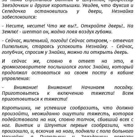
Звездочкин и другие коротышки. Увидев, что Фуксия и
Селедочка остановились у двери, Незнайка
забеспокоился:
- Несите, несите! Что же вы?.. Откройте дверь!.. На
Землю! - шептал он, жадно ловя воздух губами.
- Сейчас, миленький, погоди! Сейчас откроем, - отвечал
Пилюлькин, стараясь успокоить Незнайку. - Сейчас,
голубчик, спросим у Знайки, можно ли открыть дверь.
И сейчас же, словно в ответ на это, в
громкоговорителе послышался голос Знайки, который
продолжал оставаться на своем посту в кабине
управления:
- Внимание! Внимание! Начинаем посадку.
Приготовьтесь к включению тяжести! Всем
приготовиться к тяжести!
Коротышки, не успевшие сообразить, что должно
произойти, неожиданно ощутили тяжесть, которая
подействовала на них, словно толчок, сбивший всех с
ног. Винтик и Шпунтик первые сообразили, что
произошло, и, вскочив на ноги, подняли с пола больного