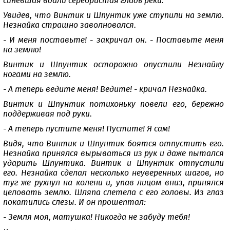
синевшая вдали серебристая гладь реки.
Увидев, что Винтик и Шпунтик уже ступили на землю.
Незнайка страшно заволновался.
- И меня поставьте! - закричал он. - Поставьте меня
на землю!
Винтик и Шпунтик осторожно опустили Незнайку
ногами на землю.
- А теперь ведите меня! Ведите! - кричал Незнайка.
Винтик и Шпунтик потихоньку повели его, бережно
поддерживая под руки.
- А теперь пустите меня! Пустите! Я сам!
Видя, что Винтик и Шпунтик боятся отпустить его.
Незнайка принялся вырываться из рук и даже пытался
ударить Шпунтика. Винтик и Шпунтик отпустили
его. Незнайка сделал несколько неуверенных шагов, но
туг же рухнул на колени и, упав лицом вниз, принялся
целовать землю. Шляпа слетела с его головы. Из глаз
покатились слезы. И он прошептал:
- Земля моя, матушка! Никогда не забуду тебя!