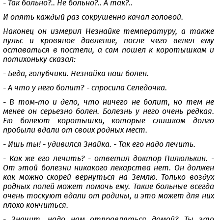
- Так больно?.. Не больно?.. А так?..
И опять каждый раз сокрушенно качал головой.
Наконец он измерил Незнайке температуру, а также
пульс и кровяное давление, после чего велел ему
оставаться в постели, а сам пошел к коротышкам и
потихоньку сказал:
- Беда, голубчики. Незнайка наш болен.
- А что у него болит? - спросила Селедочка.
- В том-то и дело, что ничего не болит, но тем не
менее он серьезно болен. Болезнь у него очень редкая.
Ею болеют коротышки, которые слишком долго
пробыли вдали от своих родных мест.
- Ишь ты! - удивился Знайка. - Так его надо лечить.
- Как же его лечить? - ответил доктор Пилюлькин. -
От этой болезни никакого лекарства нет. Он должен
как можно скорей вернуться на Землю. Только воздух
родных полей может помочь ему. Такие больные всегда
очень тоскуют вдали от родины, и это может для них
плохо кончиться.
- Значит, надо нам отправляться домой? Ты это