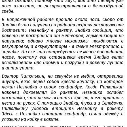
было слышно, потому что звук, как это теперь уже
всем известно, не распространяется в безвоздушной
среде.
В напряженной работе прошло около часа. Скоро от
Знайки было получено по радиотелефону распоряжение
доставить Незнайку в ракету. Знайка сообщил, что
ракета не пострадала от метеоров, герметизация не
нарушена; однако многие механизмы нуждаются в
регулировке, а аккумуляторы - в смене электролита и
зарядке. На все это потребуется не менее двенадцати
часов, поэтому все оставшееся время Знайка велел
использовать для добычи и погрузки в ракету лунита
и антилунита.
Доктор Пилюлькин, ни секунды не медля, отправился
внутрь, везя перед собой кресло-качалку, на котором
лежал Незнайка в своем скафандре. Когда Пилюлькин
наконец доковылял до ракеты. Незнайка ослабел
настолько, что не мог встать с кресла, и его пришлось
нести на руках. С помощью Знайки, Фуксии и Селедочки
Пилюлькину удалось втащить Незнайку в ракету.
Здесь с Незнайки стащили скафандр, сняли одежду и
уложили на койку в каюте.