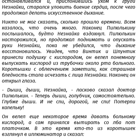
останавливался и, прислонившись ухом к груди
Незнайки, старался уловить биение сердца, после чего
продолжал делать искусственное дыхание.
Никто не мог сказать, сколько прошло времени. Всем
казалось, что очень много. Наконец Пилюлькину
послышалось, будто Незнайка вздохнул. Пилюлькин
насторожился, но продолжал поднимать и опускать
руки Незнайки, пока не убедился, что дыхание
восстановилось. Увидев, что Винтик и Шпунтик
принесли подушку с кислородом, он велел понемногу
выпускать кислород из трубочки около рта больного.
Коротышки с облегчением заметили, как страшная
бледность стала исчезать с лица Незнайки. Наконец он
открыл глаза.
- Дыши, дыши, Незнайка, - ласково сказал доктор
Пилюлькин. - Теперь дыши, голубчик, самостоятельно.
Глубже дыши. И не спи, дорогой, не спи! Потерпи
капельку!
Он велел еще некоторое время давать больному
кислород, а сам принялся вытирать со лба пот
платочком. В это время кто-то из коротышек
взглянул в иллюминатор и сказал: