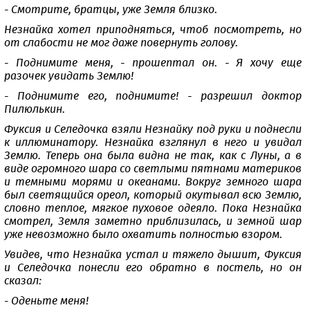
- Смотрите, братцы, уже Земля близко.
Незнайка хотел приподняться, чтоб посмотреть, но
от слабости не мог даже повернуть голову.
- Поднимите меня, - прошептал он. - Я хочу еще
разочек увидать Землю!
- Поднимите его, поднимите! - разрешил доктор
Пилюлькин.
Фуксия и Селедочка взяли Незнайку под руки и поднесли
к иллюминатору. Незнайка взглянул в него и увидал
Землю. Теперь она была видна не так, как с Луны, а в
виде огромного шара со светлыми пятнами материков
и темными морями и океанами. Вокруг земного шара
был светящийся ореол, который окутывал всю Землю,
словно теплое, мягкое пуховое одеяло. Пока Незнайка
смотрел, Земля заметно приблизилась, и земной шар
уже невозможно было охватить полностью взором.
Увидев, что Незнайка устал и тяжело дышит, Фуксия
и Селедочка понесли его обратно в постель, но он
сказал:
- Оденьте меня!