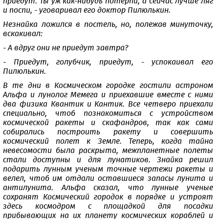
приедут. Ты уж как-нибудь потерпи, а сейчас лучше ляг
и поспи, - уговаривал его доктор Пилюлькин.
Незнайка ложился в постель, но, полежав минуточку,
вскакивал:
- А вдруг они не приедут завтра?
- Приедут, голубчик, приедут, - успокаивал его
Пилюлькин.
В те дни в Космическом городке гостили астроном
Альфа и лунолог Мемега и приехавшие вместе с ними
два физика Квантик и Кантик. Все четверо приехали
специально, чтоб познакомиться с устройством
космической ракеты и скафандров, так как сами
собирались построить ракету и совершить
космический полет к Земле. Теперь, когда тайна
невесомости была раскрыта, межпланетные полеты
стали доступны и для лунатиков. Знайка решил
подарить лунным ученым точные чертежи ракеты и
велел, чтоб им отдали оставшиеся запасы лунита и
антилунита. Альфа сказал, что лунные ученые
сохранят Космический городок в порядке и устроят
здесь космодром с площадкой для посадки
прибывающих на их планету космических кораблей и