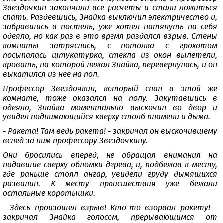
Звездочкин закончили все расчеты и стали ложиться
спать. Раздевшись, Знайка выключил электричество и,
забравшись в постель, уже хотел натянуть на себя
одеяло, но как раз в это время раздался взрыв. Стены
комнаты затряслись, с потолка с грохотом
посыпалась штукатурка, стекла из окон вылетели,
кровать, на которой лежал Знайка, перевернулась, и он
выкатился из нее на пол.
Профессор Звездочкин, который спал в этой же
комнате, тоже оказался на полу. Закутавшись в
одеяло, Знайка моментально выскочил во двор и
увидел поднимающийся кверху столб пламени и дыма.
- Ракета! Там ведь ракета! - закричал он выскочившему
вслед за ним профессору Звездочкину.
Они бросились вперед, не обращая внимания на
падавшие сверху обломки дерева, и, подбежав к месту,
где раньше стоял ангар, увидели груду дымящихся
развалин. К месту происшествия уже бежали
остальные коротышки.
- Здесь произошел взрыв! Кто-то взорвал ракету! -
закричал Знайка голосом, прерывающимся от