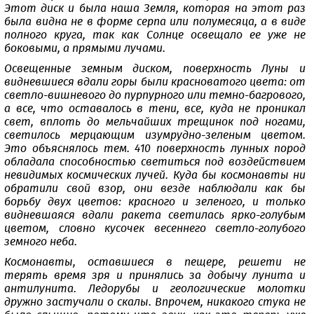
Этот диск и была наша Земля, которая на этот раз
была видна не в форме серпа или полумесяца, а в виде
полного круга, так как Солнце освещало ее уже не
боковыми, а прямыми лучами.
Освещенные земным диском, поверхность Луны и
видневшиеся вдали горы были красноватого цвета: от
светло-вишневого до пурпурного или темно-багрового,
а все, что оставалось в тени, все, куда не проникал
свет, вплоть до мельчайших трещинок под ногами,
светилось мерцающим изумрудно-зеленым цветом.
Это объяснялось тем. 410 поверхность лунных пород
обладала способностью светиться под воздействием
невидимых космических лучей. Куда бы космонавты ни
обратили свой взор, они везде наблюдали как бы
борьбу двух цветов: красного и зеленого, и только
видневшаяся вдали ракета светилась ярко-голубым
цветом, словно кусочек весеннего светло-голубого
земного неба.
Космонавты, оставшиеся в пещере, решети не
терять время зря и принялись за добычу лунита и
антилунита. Ледорубы и геологические молотки
дружно застучали о скалы. Впрочем, никакого стука не