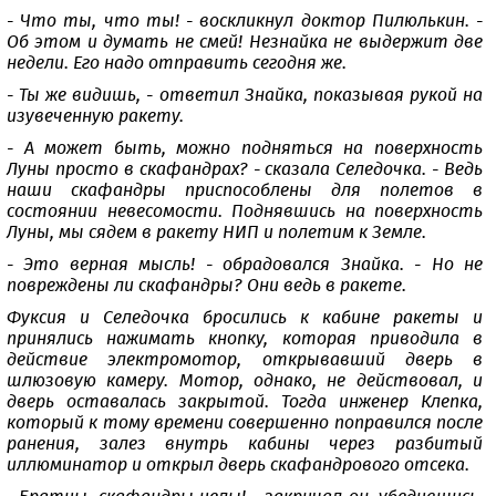
- Что ты, что ты! - воскликнул доктор Пилюлькин. -
Об этом и думать не смей! Незнайка не выдержит две
недели. Его надо отправить сегодня же.
- Ты же видишь, - ответил Знайка, показывая рукой на
изувеченную ракету.
- А может быть, можно подняться на поверхность
Луны просто в скафандрах? - сказала Селедочка. - Ведь
наши скафандры приспособлены для полетов в
состоянии невесомости. Поднявшись на поверхность
Луны, мы сядем в ракету НИП и полетим к Земле.
- Это верная мысль! - обрадовался Знайка. - Но не
повреждены ли скафандры? Они ведь в ракете.
Фуксия и Селедочка бросились к кабине ракеты и
принялись нажимать кнопку, которая приводила в
действие электромотор, открывавший дверь в
шлюзовую камеру. Мотор, однако, не действовал, и
дверь оставалась закрытой. Тогда инженер Клепка,
который к тому времени совершенно поправился после
ранения, залез внутрь кабины через разбитый
иллюминатор и открыл дверь скафандрового отсека.