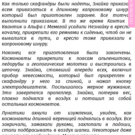
г
Как только скафандры были надеты, Знайка приказал
о
всем привязаться к длинному капроновому шнуру,
р
и
который был приготовлен заранее. Все тотчас
и
выполнили приказание. В то же время Кантик и
Квантик и Альфа с Мемегой усадили Незнайку в кресло-
качалку, прикрепили его ремнями к сиденью, чтоб он не
вывалился в пути, а кресло тоже привязали к
капроновому шнуру.
Наконец все приготовления были закончены.
Космонавты прикрепили к поясам альпенштоки,
ледорубы и геологические молотки и выстроились в
цепочку. Знайка, стоявший впереди всех, включил
прибор невесомости, который был прикреплен к
скафандру у него за спиной, и нажал кнопку
электродвигателя. Послышалось мерное жужжание.
Это завертелся пропеллер. Знайка, потеряв вес,
плавно поднялся в воздух и потащил за собой
остальных космонавтов.
Лунатики ахнули от изумления, увидев, как
космонавты длинной вереницей поднялись в воздух. Все
закричали, замахали руками, захлопали в ладоши,
стали подбрасывать в воздух шапки. Некоторые даже