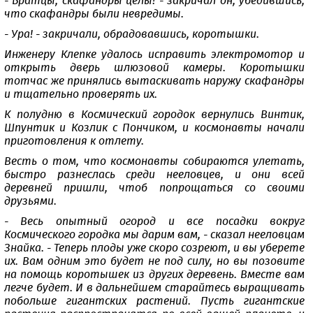
- Братцы, скафандры целы! - закричал он, убедившись,
что скафандры были невредимы.
- Ура! - закричали, обрадовавшись, коротышки.
Инженеру Клепке удалось исправить электромотор и
открыть дверь шлюзовой камеры. Коротышки
тотчас же принялись вытаскивать наружу скафандры
и тщательно проверять их.
К полудню в Космический городок вернулись Винтик,
Шпунтик и Козлик с Пончиком, и космонавты начали
приготовления к отлету.
Весть о том, что космонавты собираются улетать,
быстро разнеслась среди нееловцев, и они всей
деревней пришли, чтоб попрощаться со своими
друзьями.
- Весь опытный огород и все посадки вокруг
Космического городка мы дарим вам, - сказал нееловцам
Знайка. - Теперь плоды уже скоро созреют, и вы уберете
их. Вам одним это будет не под силу, но вы позовите
на помощь коротышек из других деревень. Вместе вам
легче будет. И в дальнейшем старайтесь выращивать
побольше гигантских растений. Пусть гигантские