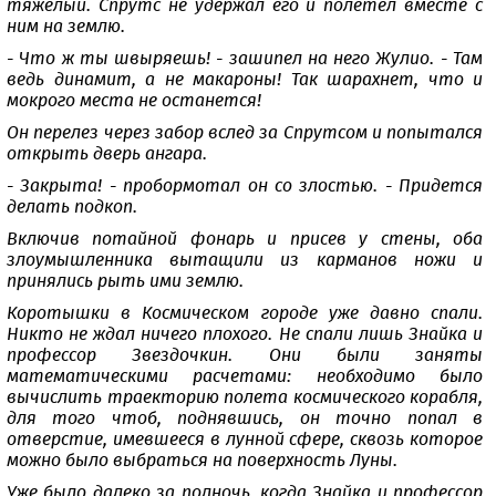
тяжелый. Спрутс не удержал его и полетел вместе с
ним на землю.
- Что ж ты швыряешь! - зашипел на него Жулио. - Там
ведь динамит, а не макароны! Так шарахнет, что и
мокрого места не останется!
Он перелез через забор вслед за Спрутсом и попытался
открыть дверь ангара.
- Закрыта! - пробормотал он со злостью. - Придется
делать подкоп.
Включив потайной фонарь и присев у стены, оба
злоумышленника вытащили из карманов ножи и
принялись рыть ими землю.
Коротышки в Космическом городе уже давно спали.
Никто не ждал ничего плохого. Не спали лишь Знайка и
профессор Звездочкин. Они были заняты
математическими расчетами: необходимо было
вычислить траекторию полета космического корабля,
для того чтоб, поднявшись, он точно попал в
отверстие, имевшееся в лунной сфере, сквозь которое
можно было выбраться на поверхность Луны.
Уже было далеко за полночь, когда Знайка и профессор