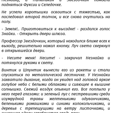
Незнайку, а Пилюлькин и Звездочкин помогли
подняться Фуксии и Селедочке.
Не успели коротышки освоиться с тяжестью, как
последовал второй толчок, и все снова очутились на
полу.
- Земля!.. Приготовиться к высадке! - раздался голос
Знайки. - Открыть двери шлюза.
Профессор Звездочкин, который находился ближе всех к
выходу, решительно нажал кнопку. Луч света сверкнул
в открывшейся двери.
- Несите меня! Несите! - закричал Незнайка и
потянулся руками к свету.
Винтик и Шпунтик вынесли его из ракеты и стали
спускаться по металлической лестничке. У Незнайки
захватило дыхание, когда он увидел над головой яркое
голубое небо с белыми облаками и сияющее в вышине
солнышко. Свежий воздух опьянил его. Все поплыло у
него перед глазами: и зеленый луг с пестревшими среди
изумрудной травы желтенькими одуванчиками,
беленькими ромашками и синими колокольчиками, и
деревья с трепещущими на ветру листочками, и