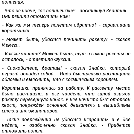
волнения.
- Это не иначе, как полицейские! - воскликнул Квантик. -
Они решили отомстить нам!
- Как же мы теперь полетим обратно? - спрашивали
коротышки.
- Может быть, удастся починить ракету? - сказал
Мемега.
- Как же чинить? Может быть, тут и самой ракеты не
осталось, - ответила Фуксия.
- Спокойствие, братцы! - сказал Знайка, который
первый овладел собой. - Надо быстренько растащить
обломки и выяснить, что с космическим кораблем.
Коротышки принялись за работу. К рассвету место
было расчищено, и все увидели, что силой взрыва
ракету перевернуло набок. У нее начисто был оторван
хвост, поврежден основной двигатель и вышиблены
стекла иллюминаторов.
- Такие повреждения не удастся исправить и в две
недели, - озабоченно сказал Знайка. - Придется
отложить полет.