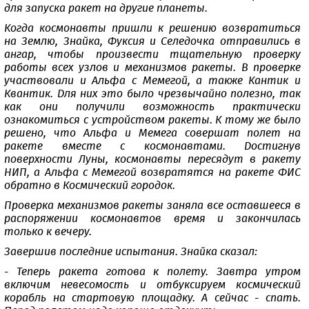
для запуска ракет на другие планеты.
Когда космонавты пришли к решению возвратиться
на Землю, Знайка, Фуксия и Селедочка отправились в
ангар, чтобы произвести тщательную проверку
работы всех узлов и механизмов ракеты. В проверке
участвовали и Альфа с Мемегой, а также Кантик и
Квантик. Для них это было чрезвычайно полезно, так
как они получили возможность практически
ознакомиться с устройством ракеты. К тому же было
решено, что Альфа и Мемега совершат полет на
ракете вместе с космонавтами. Достигнув
поверхности Луны, космонавты пересядут в ракету
НИП, а Альфа с Мемегой возвратятся на ракете ФИС
обратно в Космический городок.
Проверка механизмов ракеты заняла все оставшееся в
распоряжении космонавтов время и закончилась
только к вечеру.
Завершив последние испытания. Знайка сказал:
- Теперь ракета готова к полету. Завтра утром
включим невесомость и отбуксируем космический
корабль на стартовую площадку. А сейчас - спать.