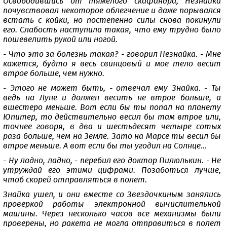
Освободившись от тяжелого скафандра, Незнайка
почувствовал некоторое облегчение и даже порывался
встать с койки, но постепенно силы снова покинули
его. Слабость наступила такая, что ему трудно было
пошевелить рукой или ногой.
- Что это за болезнь такая? - говорил Незнайка. - Мне
кажется, будто я весь свинцовый и мое тело весит
втрое больше, чем нужно.
- Этого не может быть, - отвечал ему Знайка. - Ты
ведь на Луне и должен весить не втрое больше, а
вшестеро меньше. Вот если бы ты попал на планету
Юпитер, то действительно весил бы там втрое или,
точнее говоря, в два и шестьдесят четыре сотых
раза больше, чем на Земле. Зато на Марсе ты весил бы
втрое меньше. А вот если бы ты угодил на Солнце...
- Ну ладно, ладно, - перебил его доктор Пилюлькин. - Не
утруждай его этими цифрами. Позаботься лучше,
чтоб скорей отправляться в полет.
Знайка ушел, и они вместе со Звездочкиным занялись
проверкой работы электронной вычислительной
машины. Через несколько часов все механизмы были
проверены, но ракета не могла отправиться в полет