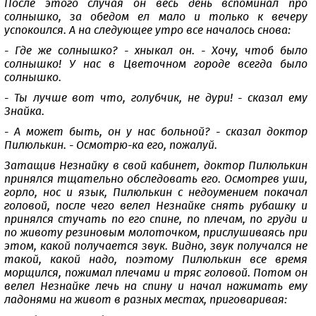
После этого случая он весь день вспоминал про
солнышко, за обедом ел мало и только к вечеру
успокоился. А на следующее утро все началось снова:
- Где же солнышко? - хныкал он. - Хочу, чтоб было
солнышко! У нас в Цветочном городе всегда было
солнышко.
- Ты лучше вот что, голубчик, не дури! - сказал ему
Знайка.
- А может быть, он у нас больной? - сказал доктор
Пилюлькин. - Осмотрю-ка его, пожалуй.
Затащив Незнайку в свой кабинет, доктор Пилюлькин
принялся тщательно обследовать его. Осмотрев уши,
горло, нос и язык, Пилюлькин с недоумением покачал
головой, после чего велел Незнайке снять рубашку и
принялся стучать по его спине, по плечам, по груди и
по животу резиновым молоточком, прислушиваясь при
этом, какой получается звук. Видно, звук получался не
такой, какой надо, поэтому Пилюлькин все время
морщился, пожимал плечами и тряс головой. Потом он
велел Незнайке лечь на спину и начал нажимать ему
ладонями на живот в разных местах, приговаривая: