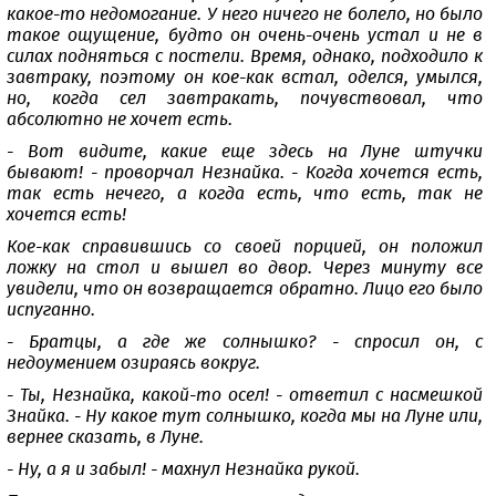
какое-то недомогание. У него ничего не болело, но было
такое ощущение, будто он очень-очень устал и не в
силах подняться с постели. Время, однако, подходило к
завтраку, поэтому он кое-как встал, оделся, умылся,
но, когда сел завтракать, почувствовал, что
абсолютно не хочет есть.
- Вот видите, какие еще здесь на Луне штучки
бывают! - проворчал Незнайка. - Когда хочется есть,
так есть нечего, а когда есть, что есть, так не
хочется есть!
Кое-как справившись со своей порцией, он положил
ложку на стол и вышел во двор. Через минуту все
увидели, что он возвращается обратно. Лицо его было
испуганно.
- Братцы, а где же солнышко? - спросил он, с
недоумением озираясь вокруг.
- Ты, Незнайка, какой-то осел! - ответил с насмешкой
Знайка. - Ну какое тут солнышко, когда мы на Луне или,
вернее сказать, в Луне.
- Ну, а я и забыл! - махнул Незнайка рукой.