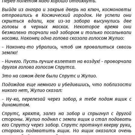
Перед полетом надо хорошо отдохнуть.
Выйдя из ангара и закрыв дверь на ключ, космонавты
отправились в Космический городок. Не успели они
скрыться вдали, как из-за забора высунулись две
головы в черных масках. Некоторое время они
безмолвно торчали над забором и только посапывали
носами. Наконец одна голова сказала голосом Жулио:
- Наконец-то убрались, чтоб им провалиться сквозь
землю!
- Ничего. Пусть лучше взлетят на воздух! - проворчала
другая голова голосом Спрутса.
Это на самом деле были Спрутс и Жулио.
Подождав еще немного и убедившись, что поблизости
никого нет, Жулио сказал:
- Ну-ка, перелезай через забор, я тебе подам ящик с
динамитом.
Спрутс, кряхтя, залез на забор и спрыгнул с другой
стороны. Жулио поднял с земли ящик и стал подавать
его Спрутсу через забор. Спрутс протянул кверху руки,
стараясь подхватить ящик. Но ящик оказался очень