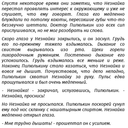
Спустя некоторое время они заметки, что Незнайка
перестал проявлять интерес к окружающему и уже не
слушает, что ему говорят. Глаза его медленно
блуждали по потолку каюты, пересохшие губы что-то
беззвучно шептали. Доктор Пилюлькин изо всех сил
прислушивался, но не мог разобрать ни слова.
Скоро глаза у Незнайки закрылись, и он заснул. Грудь
его по-прежнему тяжело вздымалась. Дыхание со
свистом вырывалось изо рта. Щеки горели
лихорадочным румянцем. Постепенно дыхание его
успокоилось. Грудь вздымалась все меньше и реже.
Наконец Пилюлькину стало казаться, что Незнайка и
вовсе не дышит. Почувствовав, что дело неладно,
Пилюлькин схватил Незнайку за руку. Пульс едва
прощупывался и был очень медленный.
- Незнайка! - закричал, испугавшись, Пилюлькин. -
Незнайка, проснись!
Но Незнайка не просыпался. Пилюлькин поскорей сунул
ему под нос склянку с нашатырным спиртом. Незнайка
медленно открыл глаза.
- Мне трудно дышать! - прошептал он с усилием.