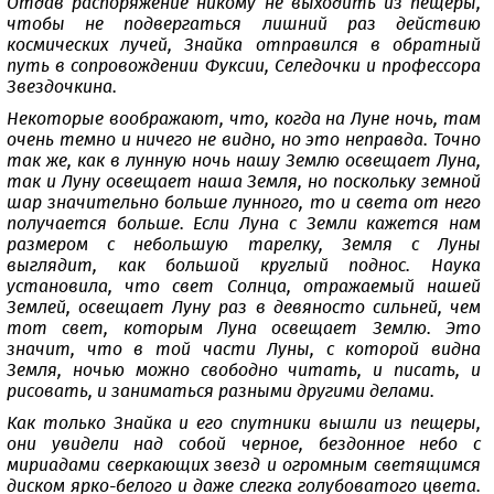
Отдав распоряжение никому не выходить из пещеры,
чтобы не подвергаться лишний раз действию
космических лучей, Знайка отправился в обратный
путь в сопровождении Фуксии, Селедочки и профессора
Звездочкина.
Некоторые воображают, что, когда на Луне ночь, там
очень темно и ничего не видно, но это неправда. Точно
так же, как в лунную ночь нашу Землю освещает Луна,
так и Луну освещает наша Земля, но поскольку земной
шар значительно больше лунного, то и света от него
получается больше. Если Луна с Земли кажется нам
размером с небольшую тарелку, Земля с Луны
выглядит, как большой круглый поднос. Наука
установила, что свет Солнца, отражаемый нашей
Землей, освещает Луну раз в девяносто сильней, чем
тот свет, которым Луна освещает Землю. Это
значит, что в той части Луны, с которой видна
Земля, ночью можно свободно читать, и писать, и
рисовать, и заниматься разными другими делами.
Как только Знайка и его спутники вышли из пещеры,
они увидели над собой черное, бездонное небо с
мириадами сверкающих звезд и огромным светящимся
диском ярко-белого и даже слегка голубоватого цвета.