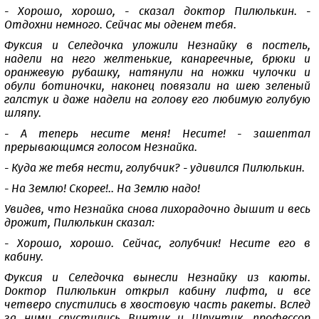
- Хорошо, хорошо, - сказал доктор Пилюлькин. -
Отдохни немного. Сейчас мы оденем тебя.
Фуксия и Селедочка уложили Незнайку в постель,
надели на него желтенькие, канареечные, брюки и
оранжевую рубашку, натянули на ножки чулочки и
обули ботиночки, наконец повязали на шею зеленый
галстук и даже надели на голову его любимую голубую
шляпу.
- А теперь несите меня! Несите! - зашептал
прерывающимся голосом Незнайка.
- Куда же тебя нести, голубчик? - удивился Пилюлькин.
- На Землю! Скорее!.. На Землю надо!
Увидев, что Незнайка снова лихорадочно дышит и весь
дрожит, Пилюлькин сказал:
- Хорошо, хорошо. Сейчас, голубчик! Несите его в
кабину.
Фуксия и Селедочка вынесли Незнайку из каюты.
Доктор Пилюлькин открыл кабину лифта, и все
четверо спустились в хвостовую часть ракеты. Вслед
за ними спустились Винтик и Шпунтик, профессор