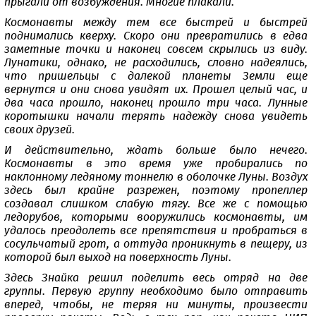
прыгали от возбуждения. Многие плакали.
Космонавты между тем все быстрей и быстрей
поднимались кверху. Скоро они превратились в едва
заметные точки и наконец совсем скрылись из виду.
Лунатики, однако, не расходились, словно надеялись,
что пришельцы с далекой планеты Земли еще
вернутся и они снова увидят их. Прошел целый час, и
два часа прошло, наконец прошло три часа. Лунные
коротышки начали терять надежду снова увидеть
своих друзей.
И действительно, ждать больше было нечего.
Космонавты в это время уже пробирались по
наклонному ледяному тоннелю в оболочке Луны. Воздух
здесь был крайне разрежен, поэтому пропеллер
создавал слишком слабую тягу. Все же с помощью
ледорубов, которыми вооружились космонавты, им
удалось преодолеть все препятствия и пробраться в
сосульчатый грот, а оттуда проникнуть в пещеру, из
которой был выход на поверхность Луны.
Здесь Знайка решил поделить весь отряд на две
группы. Первую группу необходимо было отправить
вперед, чтобы, не теряя ни минуты, произвести