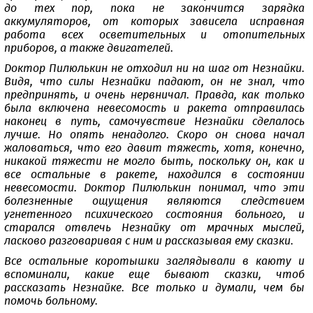
до тех пор, пока не закончится зарядка
аккумуляторов, от которых зависела исправная
работа всех осветительных и отопительных
приборов, а также двигателей.
Доктор Пилюлькин не отходил ни на шаг от Незнайки.
Видя, что силы Незнайки падают, он не знал, что
предпринять, и очень нервничал. Правда, как только
была включена невесомость и ракета отправилась
наконец в путь, самочувствие Незнайки сделалось
лучше. Но опять ненадолго. Скоро он снова начал
жаловаться, что его давит тяжесть, хотя, конечно,
никакой тяжести не могло быть, поскольку он, как и
все остальные в ракете, находился в состоянии
невесомости. Доктор Пилюлькин понимал, что эти
болезненные ощущения являются следствием
угнетенного психического состояния больного, и
старался отвлечь Незнайку от мрачных мыслей,
ласково разговаривая с ним и рассказывая ему сказки.
Все остальные коротышки заглядывали в каюту и
вспоминали, какие еще бывают сказки, чтоб
рассказать Незнайке. Все только и думали, чем бы
помочь больному.