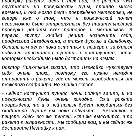
проверку ракеты. Ведь с тех пор, как ракета НИП
опустилась на поверхность Луны, прошло много
времени, и она могла быть повреждена метеорами, не
говоря уже о том, что в космический полет
невозможно было отправляться без тщательнейшей
проверки работы всех приборов и механизмов. В
первую группу Знайка решил назначить себя,
профессора Звездочкина, а также Фуксию и Селедочку.
Остальным велел пока остаться в пещере и заняться
добычей кристаллов лунита и антилунита, запас
которых необходимо было доставить на Землю.
Доктор Пилюлькин сказал, что Незнайка чувствует
себя очень плохо, поэтому его нужно немедля
отправить в ракету, где он может освободиться от
тяжелого скафандра. Но Знайка сказал:
- Сейчас наступила лунная ночь. Солнце зашло, и на
поверхности Луны очень холодно. Если ракета
повреждена, то и в ней нельзя будет находиться без
скафандра. Лучше вы пока побудьте с Незнайкой в
пещере. Здесь все же теплей. Если же выяснится, что
ракета в исправности, мы сообщим вам, и вы сейчас же
доставите Незнайку к нам.