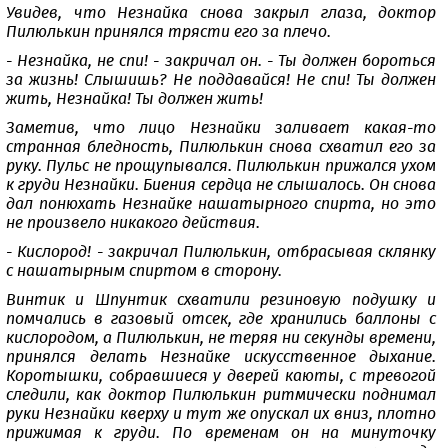
Увидев, что Незнайка снова закрыл глаза, доктор
Пилюлькин принялся трясти его за плечо.
- Незнайка, не спи! - закричал он. - Ты должен бороться
за жизнь! Слышишь? Не поддавайся! Не спи! Ты должен
жить, Незнайка! Ты должен жить!
Заметив, что лицо Незнайки заливает какая-то
странная бледность, Пилюлькин снова схватил его за
руку. Пульс не прощупывался. Пилюлькин прижался ухом
к груди Незнайки. Биения сердца не слышалось. Он снова
дал понюхать Незнайке нашатырного спирта, но это
не произвело никакого действия.
- Кислород! - закричал Пилюлькин, отбрасывая склянку
с нашатырным спиртом в сторону.
Винтик и Шпунтик схватили резиновую подушку и
помчались в газовый отсек, где хранились баллоны с
кислородом, а Пилюлькин, не теряя ни секунды времени,
принялся делать Незнайке искусственное дыхание.
Коротышки, собравшиеся у дверей каюты, с тревогой
следили, как доктор Пилюлькин ритмически поднимал
руки Незнайки кверху и тут же опускал их вниз, плотно
прижимая к груди. По временам он на минуточку