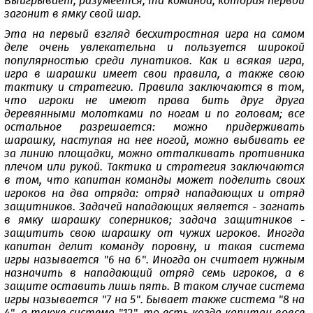
Выигрывает, разумеется, та команда, которая первой
загонит в ямку свой шар.
Эта на первый взгляд бесхитростная игра на самом
деле очень увлекательна и пользуется широкой
популярностью среди лунатиков. Как и всякая игра,
игра в шарашки имеет свои правила, а также свою
тактику и стратегию. Правила заключаются в том,
что игроки не имеют права бить друг друга
деревянными молотками по ногам и по головам; все
остальное разрешается: можно придерживать
шарашку, наступая на нее ногой, можно выбивать ее
за линию площадки, можно отталкивать противника
плечом или рукой. Тактика и стратегия заключаются
в том, что капитан команды может поделить своих
игроков на два отряда: отряд нападающих и отряд
защитников. Задачей нападающих является - загнать
в ямку шарашку соперников; задача защитников -
защитить свою шарашку от чужих игроков. Иногда
капитан делит команду поровну, и такая система
игры называется "6 на 6". Иногда он считает нужным
назначить в нападающий отряд семь игроков, а в
защите оставить лишь пять. В таком случае система
игры называется "7 на 5". Бывает также система "8 на