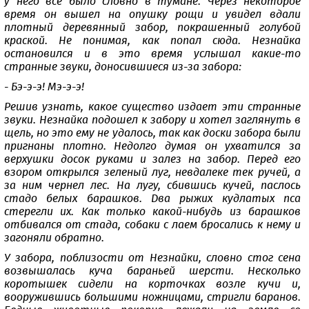
у него все было словно в тумане. Через некоторое
время он вышел на опушку рощи и увидел вдали
плотный деревянный забор, покрашенный голубой
краской. Не понимая, как попал сюда. Незнайка
остановился и в это время услышал какие-то
странные звуки, доносившиеся из-за забора:
- Бэ-э-э! Мэ-э-э!
Решив узнать, какое существо издает эти странные
звуки. Незнайка подошел к забору и хотел заглянуть в
щель, но это ему не удалось, так как доски забора были
пригнаны плотно. Недолго думая он ухватился за
верхушки досок руками и залез на забор. Перед его
взором открылся зеленый луг, невдалеке тек ручей, а
за ним чернел лес. На лугу, сбившись кучей, паслось
стадо белых барашков. Два рыжих кудлатых пса
стерегли их. Как только какой-нибудь из барашков
отбивался от стада, собаки с лаем бросались к нему и
загоняли обратно.
У забора, поблизости от Незнайки, словно стог сена
возвышалась куча бараньей шерсти. Несколько
коротышек сидели на корточках возле кучи и,
вооружившись большими ножницами, стригли баранов.