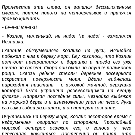
Пролепетав эти слова, он залился бессмысленным
смехом, потом пополз на четвереньках и принялся
громко кричать:
- Бэ-э-э! Мэ-э-э!
- Козлик, миленький, не надо! Не надо! - взмолился
Незнайка.
Схватив обезумевшего Козлика на руки, Незнайка
побежал с ним к берегу моря. Ему казалось, что Козлик
вот-вот превратится в барашка и тогда его уже
ничто не спасет. Скоро они были на опушке пальмовой
рощи. Сквозь редкие стволы деревьев засверкала
искристая поверхность моря. Вдали виднелась
пароходная пристань - с высокой мачтой, верхушка
которой была украшена развевающимся на ветру
флагом. Напрягая последние силы, Незнайка выбежал
на морской берег и в изнеможении упал на песок. Руки
его сами собой разжались, и он потерял сознание.
Очутившись на берегу моря, Козлик некоторое время с
недоумением озирался по сторонам. Прохладный
морской ветерок освежил его, и голова у него
перестала кружиться. Постепенно он понял, что