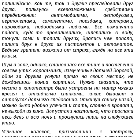
полицейские. Как те, так и другие преследовали друг
друга, пользуясь всевозможными средствами
передвижения: автомобилями, автобусами,
вертолетами, самолетами, поездами, катерами,
пароходами, подводными лодками. Все поминутно
падали, куда-то проваливались, шлепались в воду,
тонули сами и топили других, дрались чем попало,
палили друг в друга из пистолетов и автоматов.
Бедные зрители визжали от страха, глядя на все эти
ужасы.
Шум в зале, однако, становился все тише и постепенно
совсем утих. Коротышки, измученные дальней дорогой,
один за другим уснули прямо на своих местах, не
дождавшись конца картины. Нужно сказать, что
места в кинотеатре были устроены на манер мягких
кресел с откидными спинками, какие бывают в
автобусах дальнего следования. Откинув спинку назад,
можно было удобно улечься и спать, словно в кровати,
не выходя из кино. Все устали настолько, что проспали
весь день и всю ночь и проснулись лишь на следующее
утро.
Услышав колокол, призывавший к завтраку,