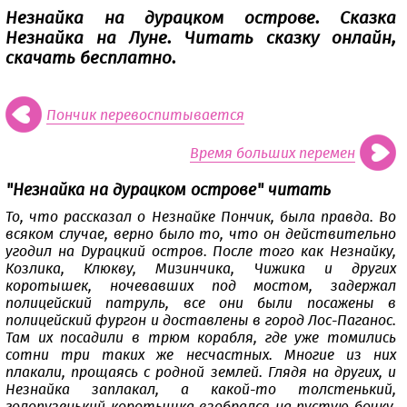
Незнайка на дурацком острове. Сказка
Незнайка на Луне. Читать сказку онлайн,
скачать бесплатно.
Пончик перевоспитывается
Время больших перемен
"Незнайка на дурацком острове" читать
То, что рассказал о Незнайке Пончик, была правда. Во
всяком случае, верно было то, что он действительно
угодил на Дурацкий остров. После того как Незнайку,
Козлика, Клюкву, Мизинчика, Чижика и других
коротышек, ночевавших под мостом, задержал
полицейский патруль, все они были посажены в
полицейский фургон и доставлены в город Лос-Паганос.
Там их посадили в трюм корабля, где уже томились
сотни три таких же несчастных. Многие из них
плакали, прощаясь с родной землей. Глядя на других, и
Незнайка заплакал, а какой-то толстенький,