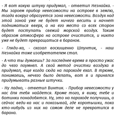
- Я вот какую штуку придумал, - ответил Незнайка. -
Мы зароем прибор невесомости на острове в землю,
тогда вокруг образуется зона невесомости. Воздух над
этой зоной уже не будет ничего весить и начнет
подниматься вверх, а на его место со всех сторон
будет поступать свежий морской воздух. Таким
образом атмосфера на острове очистится, и никто
уже не будет превращаться в баранов.
- Гляди-ка, - сказал восхищенно Шпунтик, - наш
Незнайка тоже изобретателем стал.
- А что ты думаешь? За последнее время я просто ужас
до чего поумнел. А свой метод очистки воздуха я
придумал, еще когда сюда на пароходе ехал. В трюме,
понимаешь, нечего было делать, вот я и принялся
придумывать разные штучки.
- Ну ладно, - ответил Винтик. - Прибор невесомости у
нас для тебя найдется. Кроме того, я вижу, тебе и
ботинки понадобятся. Ну, это на пароходе получишь, а
сейчас веди-ка нас и показывай, где коротышки, пока
кто-нибудь из них на самом деле не превратился в
барана.