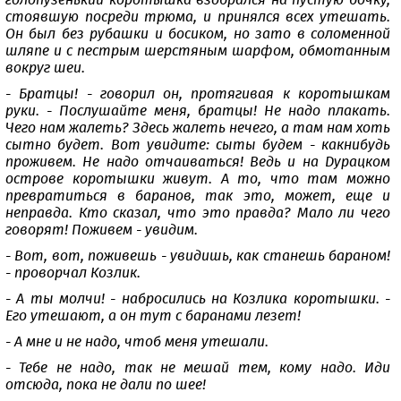
голопузенький коротышка взобрался на пустую бочку,
стоявшую посреди трюма, и принялся всех утешать.
Он был без рубашки и босиком, но зато в соломенной
шляпе и с пестрым шерстяным шарфом, обмотанным
вокруг шеи.
- Братцы! - говорил он, протягивая к коротышкам
руки. - Послушайте меня, братцы! Не надо плакать.
Чего нам жалеть? Здесь жалеть нечего, а там нам хоть
сытно будет. Вот увидите: сыты будем - какнибудь
проживем. Не надо отчаиваться! Ведь и на Дурацком
острове коротышки живут. А то, что там можно
превратиться в баранов, так это, может, еще и
неправда. Кто сказал, что это правда? Мало ли чего
говорят! Поживем - увидим.
- Вот, вот, поживешь - увидишь, как станешь бараном!
- проворчал Козлик.
- А ты молчи! - набросились на Козлика коротышки. -
Его утешают, а он тут с баранами лезет!
- А мне и не надо, чтоб меня утешали.
- Тебе не надо, так не мешай тем, кому надо. Иди
отсюда, пока не дали по шее!