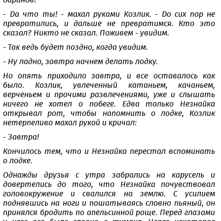
баранов!
- Да что ты! - махал руками Козлик. - До сих пор не
превратились, и дальше не превратимся. Кто это
сказал? Никто не сказал. Поживем - увидим.
- Так ведь будет поздно, когда увидим.
- Ну ладно, завтра начнем делать лодку.
Но опять приходило завтра, и все оставалось как
было. Козлик, увлеченный катаньем, качаньем,
верченьем и прочими развлечениями, уже и слышать
ничего не хотел о побеге. Едва только Незнайка
открывал рот, чтобы напомнить о лодке, Козлик
нетерпеливо махал рукой и кричал:
- Завтра!
Кончилось тем, что и Незнайка перестал вспоминать
о лодке.
Однажды друзья с утра забрались на карусель и
довертелись до того, что Незнайка почувствовал
головокружение и свалился на землю. С усилием
поднявшись на ноги и пошатываясь словно пьяный, он
принялся бродить по апельсинной роще. Перед глазами