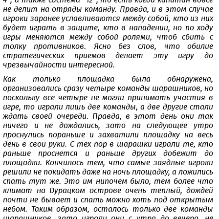
4", а также система "12", то есть когда капитан вовсе
не делит на отряды команду. Правда, и в этом случае
игроки заранее уславливаются между собой, кто из них
будет играть в защите, кто в нападении, но по ходу
игры меняются между собой ролями, чтоб сбить с
толку противников. Ясно без слов, что обилие
стратегических приемов делает эту игру до
чрезвычайности интересной.
Как только площадка была обнаружена,
организовались сразу четыре команды шарашников, но
поскольку все четыре не могли принимать участия в
игре, то играли лишь две команды, а две другие стали
ждать своей очереди. Правда, в этот день они так
ничего и не дождались, зато на следующее утро
проснулись пораньше и захватили площадку на весь
день в свои руки. С тех пор в шарашки играли те, кто
раньше проснется и раньше других добежит до
площадки. Кончилось тем, что самые заядлые игроки
решили не покидать даже на ночь площадку, а ложились
спать тут же. Это им нипочем было, тем более что
климат на Дурацком острове очень теплый, дождей
почти не бывает и спать можно хоть под открытым
небом. Таким образом, осталось только две команды
шарашников, зато играли они с утра до вечера, не