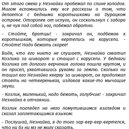
От этого смеха у Незнайки пробежал по спине холодок.
Мигом вспомнились ему все рассказы о том, что
делается с бедными коротышками на Дурацком
острове. Оторопев от испуга, он соскользнул с забора
и, не чуя под собой ног, побежал обратно.
- Стойте, братцы! - закричал он, подбежав к
коротышкам, которые вертелись на карусели. -
Стойте! Надо бежать скорее!
Видя, что его никто не слушает, Незнайка схватил
Козлика за шиворот и стащил с карусели. У бедняги
Козлика от долгого верчения голова пошла крутом, и
он присел, ухватившись руками за землю. Сколько ни
тащил его Незнайка кверху за шиворот, он продолжал
стоять на четвереньках, издавая какие-то мычащие
звуки.
- Козлик, миленький, надо бежать, голубчик! - закричал
Незнайка в отчаянии.
Козлик поглядел на него помутившимся взглядом и
сказал заплетающимся языком:
- Послушай, Незнайка, я до того зар-вер-вер-вертелся,
что ни бэ ни мэ не могу сказать.