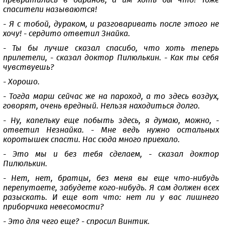
превратились в баранов, а им хоть бы что! Тоже
спасители называются!
- Я с тобой, дураком, и разговаривать после этого не
хочу! - сердито ответил Знайка.
- Ты бы лучше сказал спасибо, что хоть теперь
прилетели, - сказал доктор Пилюлькин. - Как ты себя
чувствуешь?
- Хорошо.
- Тогда марш сейчас же на пароход, а то здесь воздух,
говорят, очень вредный. Нельзя находиться долго.
- Ну, капельку еще побыть здесь, я думаю, можно, -
ответил Незнайка. - Мне ведь нужно остальных
коротышек спасти. Нас сюда много приехало.
- Это мы и без тебя сделаем, - сказал доктор
Пилюлькин.
- Нет, нет, братцы, без меня вы еще что-нибудь
перепутаете, забудете кого-нибудь. Я сам должен всех
разыскать. И еще вот что: нет ли у вас лишнего
приборчика невесомости?
- Это для чего еще? - спросил Винтик.