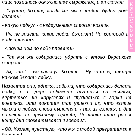
лице появилось осмысленное выражение, и он сказал:
К
а
- Слушай, Козлик, когда же мы с тобой будем лодку
т
делать?
е
г
- Какую лодку? - с недоумением спросил Козлик.
о
- Ну, не знаешь, какие лодки бывают? На которой по
р
воде плавать.
и
и
- А зачем нам по воде плавать?
- Так мы же собирались удрать с этого Дурацкого
острова.
- Ах, это! - воскликнул Козлик. - Ну что ж, завтра
начнем делать лодку.
Назавтра они, однако, забыли, что собирались делать
лодку, и с утра побежали качаться на качелях,
вертеться на каруселях и спускаться с горки на
ковриках. Эти занятия так увлекли их, что всякие
мысли о побеге снова вылетели у них из головы, и дни
потекли по-прежнему. Правда, Незнайка иной раз к
концу дня спохватывался и говорил:
- Ой, Козлик, чувствую, что мы с тобой превратимся в