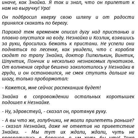
иначе, как Знайка. Я так и знал, что он прилетит к
нам на выручку! Ура!
Он подбросил кверху свою шляпу и от радости
принялся скакать по берегу.
Пароход тем временем описал дугу над пристанью и
плавно опустился на воду. Незнайка и Козлик, взявшись
за руки, бросились бежать к пристани. Не успели они
подняться по лесенке, как увидели, что с корабля
сходят по трапу Знайка, доктор Пилюлькин, Винтик,
Шпунтик, Пончик и несколько незнакомых лунатиков.
От волнения сердце бешено заколотилось у Незнайки в
груди, и он остановился, не смея ступить дальше ни
шагу, только пробормотал:
- Кажется, мне сейчас распеканция будет!
Знайка в сопровождении остальных коротышек
подошел к Незнайке.
- Ну, здравствуй, - сказал он, протянув руку.
- А вы что же, голубчики, не могли прилететь раньше?
- сказал Незнайка, даже не ответив на приветствие
Знайки. - Мы тут их ждали, ждали, чуть не