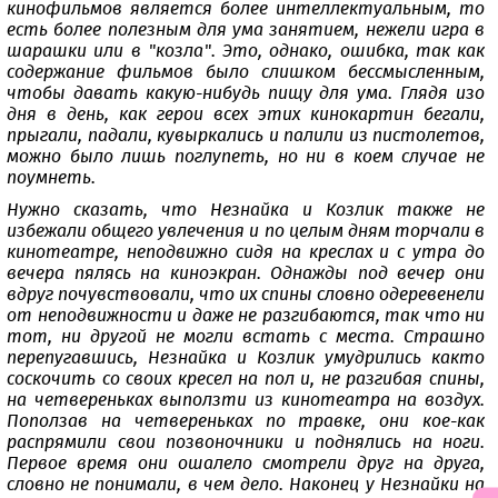
кинофильмов является более интеллектуальным, то
есть более полезным для ума занятием, нежели игра в
шарашки или в "козла". Это, однако, ошибка, так как
содержание фильмов было слишком бессмысленным,
чтобы давать какую-нибудь пищу для ума. Глядя изо
дня в день, как герои всех этих кинокартин бегали,
прыгали, падали, кувыркались и палили из пистолетов,
можно было лишь поглупеть, но ни в коем случае не
поумнеть.
Нужно сказать, что Незнайка и Козлик также не
избежали общего увлечения и по целым дням торчали в
кинотеатре, неподвижно сидя на креслах и с утра до
вечера пялясь на киноэкран. Однажды под вечер они
вдруг почувствовали, что их спины словно одеревенели
от неподвижности и даже не разгибаются, так что ни
тот, ни другой не могли встать с места. Страшно
перепугавшись, Незнайка и Козлик умудрились както
соскочить со своих кресел на пол и, не разгибая спины,
на четвереньках выползти из кинотеатра на воздух.
Поползав на четвереньках по травке, они кое-как
распрямили свои позвоночники и поднялись на ноги.
Первое время они ошалело смотрели друг на друга,
словно не понимали, в чем дело. Наконец у Незнайки на