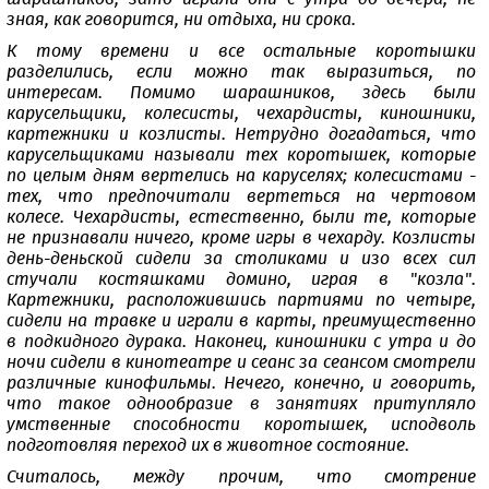
зная, как говорится, ни отдыха, ни срока.
К тому времени и все остальные коротышки
разделились, если можно так выразиться, по
интересам. Помимо шарашников, здесь были
карусельщики, колесисты, чехардисты, киношники,
картежники и козлисты. Нетрудно догадаться, что
карусельщиками называли тех коротышек, которые
по целым дням вертелись на каруселях; колесистами -
тех, что предпочитали вертеться на чертовом
колесе. Чехардисты, естественно, были те, которые
не признавали ничего, кроме игры в чехарду. Козлисты
день-деньской сидели за столиками и изо всех сил
стучали костяшками домино, играя в "козла".
Картежники, расположившись партиями по четыре,
сидели на травке и играли в карты, преимущественно
в подкидного дурака. Наконец, киношники с утра и до
ночи сидели в кинотеатре и сеанс за сеансом смотрели
различные кинофильмы. Нечего, конечно, и говорить,
что такое однообразие в занятиях притупляло
умственные способности коротышек, исподволь
подготовляя переход их в животное состояние.
Считалось, между прочим, что смотрение