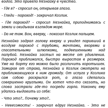
водой. Это привело Незнайку в чувство.
- Где я? - спросил он, открывая глаза.
- Гляди - пароход! - закричал Козлик.
- Где пароход? - спросил Незнайка, приподнимаясь с
земли и окидывая взглядом море.
- Да не там. Вон, вверху, - показал Козлик пальцем.
Незнайка задрал голову кверху и увидел паривший в
воздухе пароход с трубами, мачтами, якорями и
спасательными шлюпками, подвешенными над
палубой. Незнайка застыл на месте от удивления.
Пароход приближался, быстро вырастая в размерах.
Уже на борту его можно было различить коротышек.
Замирая от страха, Незнайка и Козлик смотрели на
приближающуюся к ним громаду. От испуга у Козлика
сам собою раскрылся рот, а глаза сделались
совершенно круглыми. Он хотел что-то сказать, но
слова застряли где-то посреди горла. Наконец ему
удалось выдавить из себя:
- Что это?.. Почему это?..
- Невесомость! - закричал вдруг Незнайка. - Это не