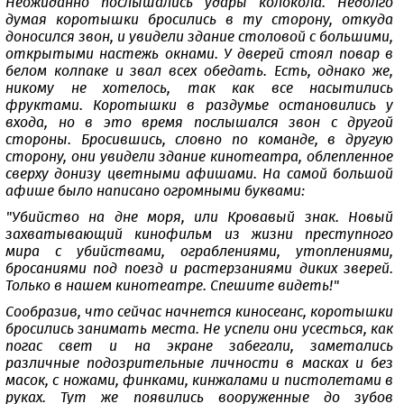
Неожиданно послышались удары колокола. Недолго
думая коротышки бросились в ту сторону, откуда
доносился звон, и увидели здание столовой с большими,
открытыми настежь окнами. У дверей стоял повар в
белом колпаке и звал всех обедать. Есть, однако же,
никому не хотелось, так как все насытились
фруктами. Коротышки в раздумье остановились у
входа, но в это время послышался звон с другой
стороны. Бросившись, словно по команде, в другую
сторону, они увидели здание кинотеатра, облепленное
сверху донизу цветными афишами. На самой большой
афише было написано огромными буквами:
"Убийство на дне моря, или Кровавый знак. Новый
захватывающий кинофильм из жизни преступного
мира с убийствами, ограблениями, утоплениями,
бросаниями под поезд и растерзаниями диких зверей.
Только в нашем кинотеатре. Спешите видеть!"
Сообразив, что сейчас начнется киносеанс, коротышки
бросились занимать места. Не успели они усесться, как
погас свет и на экране забегали, заметались
различные подозрительные личности в масках и без
масок, с ножами, финками, кинжалами и пистолетами в
руках. Тут же появились вооруженные до зубов