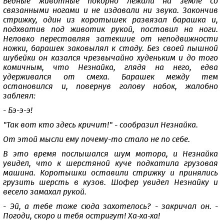
Бедные животные покорно лежали на земле со
связанными ногами и не издавали ни звука. Закончив
стрижку, один из коротышек развязал барашка и,
подхватив под животик рукой, поставил на ноги.
Неловко переставляя затекшие от неподвижности
ножки, барашек заковылял к стаду. Без своей пышной
шубейки он казался чрезвычайно худеньким и до того
комичным, что Незнайка, глядя на него, едва
удерживался от смеха. Барашек между тем
остановился и, повернув голову набок, жалобно
заблеял:
- Бэ-э-э!
"Так вот кто здесь кричит!" - сообразил Незнайка.
От этой мысли ему почему-то стало не по себе.
В это время послышался шум мотора, и Незнайка
увидел, что к шерстяной куче подкатила грузовая
машина. Коротышки оставили стрижку и принялись
грузить шерсть в кузов. Шофер увидел Незнайку и
весело замахал рукой.
- Эй, а тебе тоже сюда захотелось? - закричал он. -
Погоди, скоро и тебя остригут! Ха-ха-ха!