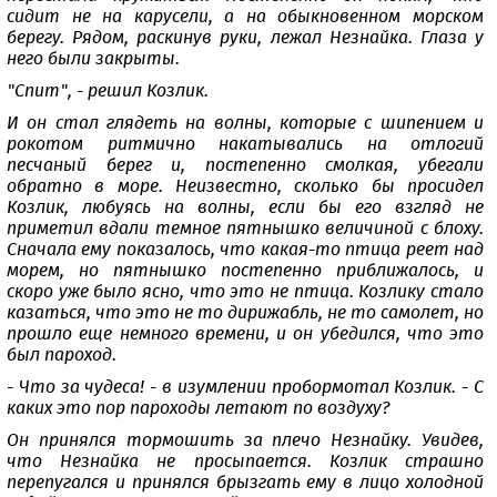
сидит не на карусели, а на обыкновенном морском
берегу. Рядом, раскинув руки, лежал Незнайка. Глаза у
него были закрыты.
"Спит", - решил Козлик.
И он стал глядеть на волны, которые с шипением и
рокотом ритмично накатывались на отлогий
песчаный берег и, постепенно смолкая, убегали
обратно в море. Неизвестно, сколько бы просидел
Козлик, любуясь на волны, если бы его взгляд не
приметил вдали темное пятнышко величиной с блоху.
Сначала ему показалось, что какая-то птица реет над
морем, но пятнышко постепенно приближалось, и
скоро уже было ясно, что это не птица. Козлику стало
казаться, что это не то дирижабль, не то самолет, но
прошло еще немного времени, и он убедился, что это
был пароход.
- Что за чудеса! - в изумлении пробормотал Козлик. - С
каких это пор пароходы летают по воздуху?
Он принялся тормошить за плечо Незнайку. Увидев,
что Незнайка не просыпается. Козлик страшно
перепугался и принялся брызгать ему в лицо холодной