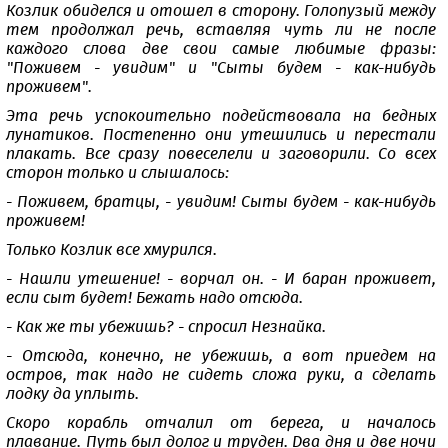
Козлик обиделся и отошел в сторону. Голопузый между
тем продолжал речь, вставляя чуть ли не после
каждого слова две свои самые любимые фразы:
"Поживем - увидим" и "Сыты будем - как-нибудь
проживем".
Эта речь успокоительно подействовала на бедных
лунатиков. Постепенно они утешились и перестали
плакать. Все сразу повеселели и заговорили. Со всех
сторон только и слышалось:
- Поживем, братцы, - увидим! Сыты будем - как-нибудь
проживем!
Только Козлик все хмурился.
- Нашли утешение! - ворчал он. - И баран проживет,
если сыт будет! Бежать надо отсюда.
- Как же ты убежишь? - спросил Незнайка.
- Отсюда, конечно, не убежишь, а вот приедем на
остров, так надо не сидеть сложа руки, а сделать
лодку да уплыть.
Скоро корабль отчалил от берега, и началось
плавание. Путь был долог и труден. Два дня и две ночи