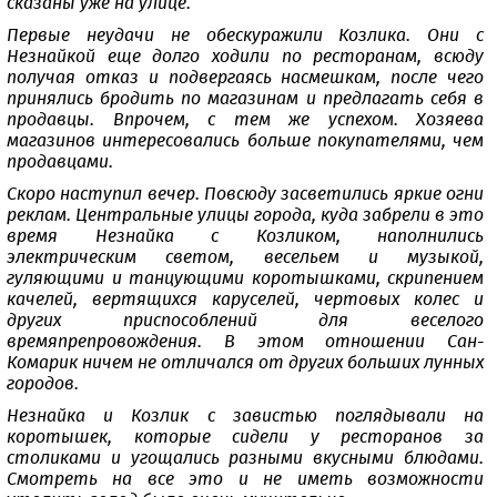
сказаны уже на улице.
Первые неудачи не обескуражили Козлика. Они с
Незнайкой еще долго ходили по ресторанам, всюду
получая отказ и подвергаясь насмешкам, после чего
принялись бродить по магазинам и предлагать себя в
продавцы. Впрочем, с тем же успехом. Хозяева
магазинов интересовались больше покупателями, чем
продавцами.
Скоро наступил вечер. Повсюду засветились яркие огни
реклам. Центральные улицы города, куда забрели в это
время Незнайка с Козликом, наполнились
электрическим светом, весельем и музыкой,
гуляющими и танцующими коротышками, скрипением
качелей, вертящихся каруселей, чертовых колес и
других приспособлений для веселого
времяпрепровождения. В этом отношении Сан-
Комарик ничем не отличался от других больших лунных
городов.
Незнайка и Козлик с завистью поглядывали на
коротышек, которые сидели у ресторанов за
столиками и угощались разными вкусными блюдами.
Смотреть на все это и не иметь возможности