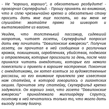
- Не "хорошо, хорошо", а обязательно разбудите! -
проворчал Скуперфильд. - Прошу принять во внимание,
что я сплю чрезвычайно крепко и обязательно стану
просить дать мне еще поспать, но вы меня не
слушайте: хватайте прямо за шиворот и
выталкивайте из вагона.
Увидев, что толстенький пассажир, сидевший
напротив, читает газеты, Скуперфильд попросил
дать ему почитать "Давилонские юморески". Получив
газету, он прочитал в ней сообщения о различных
кражах, похищениях, ограблениях, убийствах, поджогах
и отравлениях, которые произошли за день, после чего
принялся читать анекдотики, которые его немало
повеселили и привели в хорошее настроение. Покончив
с анекдотиками, он хотел взяться за художественные
рассказы, но его внимание привлекла уже известная
нам статейка, в которой говорилось о гигантских
акциях. Прочитав эту статейку, Скуперфильд крепко
задумался. Он хорошо знал, что газета "Давилонские
юморески" принадлежала миллиардеру Спрутсу,
поэтому в ней печаталось только то, что могло дать
выгоду этому богачу.