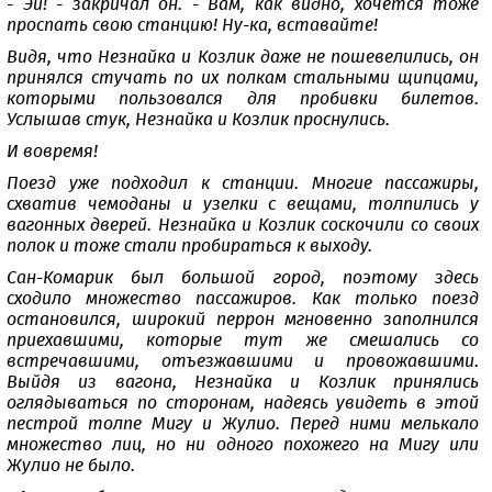
- Эй! - закричал он. - Вам, как видно, хочется тоже
проспать свою станцию! Ну-ка, вставайте!
Видя, что Незнайка и Козлик даже не пошевелились, он
принялся стучать по их полкам стальными щипцами,
которыми пользовался для пробивки билетов.
Услышав стук, Незнайка и Козлик проснулись.
И вовремя!
Поезд уже подходил к станции. Многие пассажиры,
схватив чемоданы и узелки с вещами, толпились у
вагонных дверей. Незнайка и Козлик соскочили со своих
полок и тоже стали пробираться к выходу.
Сан-Комарик был большой город, поэтому здесь
сходило множество пассажиров. Как только поезд
остановился, широкий перрон мгновенно заполнился
приехавшими, которые тут же смешались со
встречавшими, отъезжавшими и провожавшими.
Выйдя из вагона, Незнайка и Козлик принялись
оглядываться по сторонам, надеясь увидеть в этой
пестрой толпе Мигу и Жулио. Перед ними мелькало
множество лиц, но ни одного похожего на Мигу или
Жулио не было.