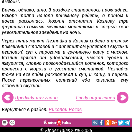
выгоды.
Время, однако, шло. В воздухе становилось прохладнее.
Вскоре толпа начала понемногу редеть, а потом и
вовсе рассеялась. Хозяин отсчитал Козлику три
фертинга самыми мелкими монетками и закрыл свое
увеселительное заведение на ночь.
Через пять минут Незнайка и Козлик сидели в теплом
помещении столовой и с аппетитом уплетали вкусный
перловый суп с пирогами и гречневую кашу с маслом.
Козлик крякал от удовольствия, чмокал губами и
жмурился, словно проголодавшийся котенок, которого
принесли с мороза и угостили сметанкой. Незнайка
тоже на все лады расхваливал и суп, и кашу, и пироги.
После перенесенных волнений еда казалась ему
особенно вкусной.
Предыдущая глава
Следующая глава
Вернуться в раздел:
Николай Носов
© Kinder Tales 2019-2026