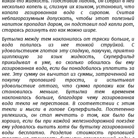
какая-то жидкость. Подставив ладонь, он собрал в ней
несколько капель и, слизнув их языком, установил, что
капала газированная вода с сиропом. Считая
неблагоразумным допускать, чтобы этот полезный
напиток пропадал даром, он подставил под капли рот,
стараясь разинуть его как можно шире.
Бутылка между тем наклонилась от тряски больше, и
вода полилась из нее тонкой струйкой. С
удовольствием глотая эту сладкую, пахучую, приятно
щиплющую за язык жидкость, Скуперфильд
прикидывал в уме, во сколько обошлась бы ему
газированная вода, если бы понадобилось уплатить за
нее. Эту сумму он вычитал из суммы, затраченной на
покупку пропавшей трости, и испытывал
удовольствие оттого, что сумма пропажи как бы
становилась меньше. Бутылка тем временем
наклонялась больше, благодаря чему газированная
вода текла не переставая. В соответствии с этим
текли и мысли в голове Скуперфильда. Постепенно
увлекшись, он стал мечтать о том, как было бы
хорошо, если бы при каждой железнодорожной поездке
ему удавалось выпить хотя бы бутылку газированной
воды бесплатно. Разделив стоимость пропавшей