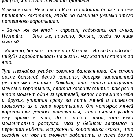
ударов, что очень веселило зрителей.
Услыхав смех. Незнайка и Козлик подошли ближе и тоже
принялись хохотать, глядя на смешные ужимки этого
потешного коротышки.
- Зачем же он это? - спросил, задыхаясь от смеха,
Незнайка. - Это же, наверно, больно, когда по лицу
мячом?
- Конечно, больно, - ответил Козлик. - Но ведь надо как-
нибудь зарабатывать на жизнь. Ему хозяин платит за
это.
Тут Незнайка увидел хозяина балаганчика. Он стоял
возле большой белой корзины, доверху наполненной
резиновыми мячами. Каждый, кто хотел швырнуть
мячом в коротышку, платил хозяину сантик. Как раз в
этот момент один из зрителей, желая потешить себя
и других, уплатил сразу за пять мячей и принялся
швырять их в лицо коротышки. От четырех мячей
коротышке удалось увернуться, зато пятый угодил
ему прямо в глаз, да с такой силой, что веко
моментально распухло. Глаз у бедняги закрылся и
перестал видеть. Испуганный коротышка сказал, что
сегодня он уже не сможет работать, и ушел домой.