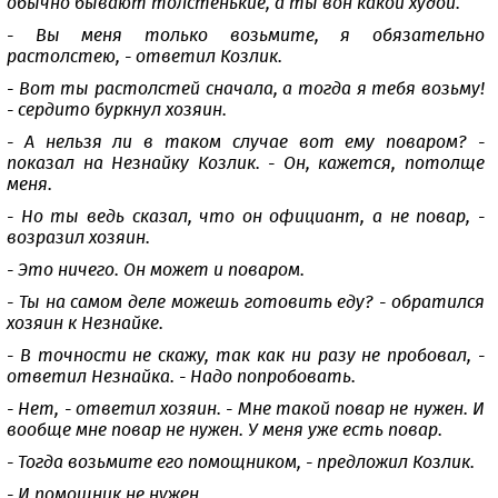
обычно бывают толстенькие, а ты вон какой худой.
- Вы меня только возьмите, я обязательно
растолстею, - ответил Козлик.
- Вот ты растолстей сначала, а тогда я тебя возьму!
- сердито буркнул хозяин.
- А нельзя ли в таком случае вот ему поваром? -
показал на Незнайку Козлик. - Он, кажется, потолще
меня.
- Но ты ведь сказал, что он официант, а не повар, -
возразил хозяин.
- Это ничего. Он может и поваром.
- Ты на самом деле можешь готовить еду? - обратился
хозяин к Незнайке.
- В точности не скажу, так как ни разу не пробовал, -
ответил Незнайка. - Надо попробовать.
- Нет, - ответил хозяин. - Мне такой повар не нужен. И
вообще мне повар не нужен. У меня уже есть повар.
- Тогда возьмите его помощником, - предложил Козлик.
- И помощник не нужен.