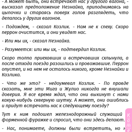
- А может быть, они встречают нас у другого вагона, -
высказал предположение Незнайка, приподнимаясь на
цыпочки и стараясь поверх голов разглядеть, что
делалось у других вагонов.
- Подождем, - сказал Козлик. - Нам не к спеху. Скоро
перрон очистится, и они увидят нас.
- Или мы их, - сказал Незнайка.
- Разумеется: или мы их, - подтвердил Козлик.
Скоро толпа приехавших и встречавших схлынула, а
после отхода поезда разошлись и провожавшие. Перрон
опустел, и на нем не осталось никого, кроме Незнайки и
Козлика.
- Что же это? - недоумевал Козлик. - По правде
сказать, мне эти Мига и Жулио никогда не внушали
доверия. Я все время ждал, что они выкинут с нами
какую-нибудь скверную шутку. А может, они ошиблись
и придут встречать нас к следующему поезду?
Тут к ним подошел железнодорожный служащий в
К
форменной фуражке и спросил, что они здесь делают.
а
т
- Нас, понимаете, должны были встретить, но не
е