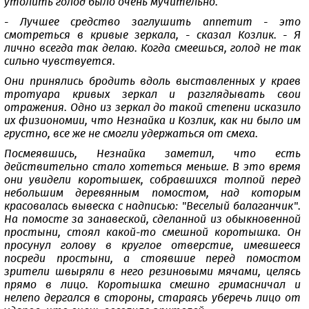
утолить голод было очень мучительно.
- Лучшее средство заглушить аппетит - это
смотреться в кривые зеркала, - сказал Козлик. - Я
лично всегда так делаю. Когда смеешься, голод не так
сильно чувствуется.
Они принялись бродить вдоль выставленных у краев
тротуара кривых зеркал и разглядывать свои
отражения. Одно из зеркал до такой степени исказило
их физиономии, что Незнайка и Козлик, как ни было им
грустно, все же не смогли удержаться от смеха.
Посмеявшись, Незнайка заметил, что есть
действительно стало хотеться меньше. В это время
они увидели коротышек, собравшихся толпой перед
небольшим деревянным помостом, над которым
красовалась вывеска с надписью: "Веселый балаганчик".
На помосте за занавеской, сделанной из обыкновенной
простыни, стоял какой-то смешной коротышка. Он
просунул голову в круглое отверстие, имевшееся
посреди простыни, а стоявшие перед помостом
зрители швыряли в него резиновыми мячами, целясь
прямо в лицо. Коротышка смешно гримасничал и
нелепо дергался в стороны, стараясь уберечь лицо от