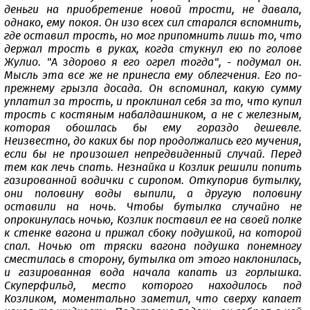
деньги на приобретение новой трости, не давала,
однако, ему покоя. Он изо всех сил старался вспомнить,
где оставил трость, но мог припомнить лишь то, что
держал трость в руках, когда стукнул ею по голове
Жулио. "А здорово я его огрел тогда", - подумал он.
Мысль эта все же не принесла ему облегчения. Его по-
прежнему грызла досада. Он вспоминал, какую сумму
уплатил за трость, и проклинал себя за то, что купил
трость с костяным набалдашником, а не с железным,
которая обошлась бы ему гораздо дешевле.
Неизвестно, до каких бы пор продолжались его мучения,
если бы не произошел непредвиденный случай. Перед
тем как лечь спать. Незнайка и Козлик решили попить
газированной водички с сиропом. Откупорив бутылку,
они половину воды выпили, а другую половину
оставили на ночь. Чтобы бутылка случайно не
опрокинулась ночью, Козлик поставил ее на своей полке
к стенке вагона и прижал сбоку подушкой, на которой
спал. Ночью от тряски вагона подушка понемногу
сместилась в сторону, бутылка от этого наклонилась,
и газированная вода начала капать из горлышка.
Скуперфильд, место которого находилось под
Козликом, моментально заметил, что сверху капает