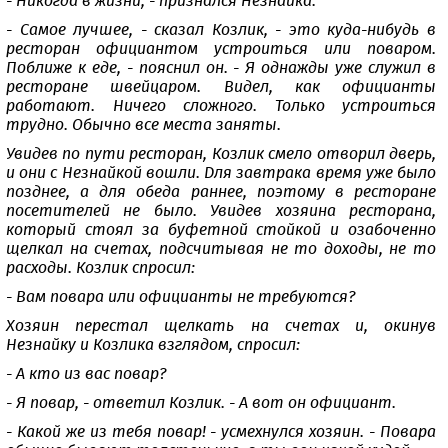
- Никогда в жизни, - признался Незнайка.
- Самое лучшее, - сказал Козлик, - это куда-нибудь в
ресторан официантом устроиться или поваром.
Поближе к еде, - пояснил он. - Я однажды уже служил в
ресторане швейцаром. Видел, как официанты
работают. Ничего сложного. Только устроиться
трудно. Обычно все места заняты.
Увидев по пути ресторан, Козлик смело отворил дверь,
и они с Незнайкой вошли. Для завтрака время уже было
позднее, а для обеда раннее, поэтому в ресторане
посетителей не было. Увидев хозяина ресторана,
который стоял за буфетной стойкой и озабоченно
щелкал на счетах, подсчитывая не то доходы, не то
расходы. Козлик спросил:
- Вам повара или официанты не требуются?
Хозяин перестал щелкать на счетах и, окинув
Незнайку и Козлика взглядом, спросил:
- А кто из вас повар?
- Я повар, - ответил Козлик. - А вот он официант.
- Какой же из тебя повар! - усмехнулся хозяин. - Повара