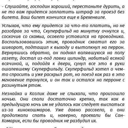
- Слушайте, господин хороший, перестаньте дурить, а
не то вам придется заплатить штраф за проезд без
билета. Ваш билет кончился еще в Брехенвиле.
Услыхав, что ему придется за что-то платить, но не
разобрав за что, Скуперфильд на минутку очнулся и,
соскочив со скамьи, осовело уставился на проводника.
Воспользовавшись этим, проводник схватил его за
шиворот, подтащил к выходу и вытолкнул на перрон.
Вернувшись обратно, он поднял валявшуюся на полу
газету, достал из-под лавки цилиндр, набитый всякой
всячиной, и, подойдя к двери, сунул все это в руки
ошалевшему Скуперфильду. Скуперфильд хотел о чем-
то спросить и уже раскрыл рот, но поезд как раз в это
мгновение тронулся, и он так и остался на перроне с
разинутым ртом.
Незнайка и Козлик даже не слыхали, что произошло
ночью. Они спали достаточно крепко, так как в
предыдущую ночь им не удалось как следует выспаться
из-за кинокошмаров. Уже давно рассвело, а они
продолжали спать и, наверно, проехали бы Сан-
Комарик, если бы проводник не разбудил их.