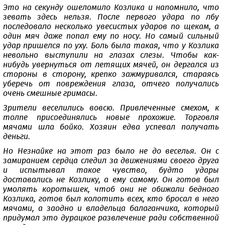
Это на секунду ошеломило Козлика и напомнило, что
зевать здесь нельзя. После первого удара по лбу
последовало несколько увесистых ударов по щекам, а
один мяч даже попал ему по носу. Но самый сильный
удар пришелся по уху. Боль была такая, что у Козлика
невольно выступили на глазах слезы. Чтобы как-
нибудь увернуться от летящих мячей, он дергался из
стороны в сторону, крепко зажмуривался, стараясь
уберечь от повреждения глаза, отчего получались
очень смешные гримасы.
Зрители веселились вовсю. Привлеченные смехом, к
толпе присоединялись новые прохожие. Торговля
мячами шла бойко. Хозяин едва успевал получать
деньги.
Но Незнайке на этот раз было не до веселья. Он с
замиранием сердца следил за движениями своего друга
и испытывал такое чувство, будто удары
доставались не Козлику, а ему самому. Он готов был
умолять коротышек, чтоб они не обижали бедного
Козлика, готов был колотить всех, кто бросал в него
мячами, а заодно и владельца балаганчика, который
придумал это дурацкое развлечение ради собственной