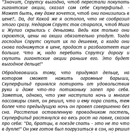
"Значит, Спрутсу выгодно, чтоб перестали покупать
гигантские акции, сказал сам себе Скуперфильд. -
Может быть, ему даже хочется, чтоб они понизились в
цене?.. Да, да! Какой же я остолоп, что не сообразил
этого сразу. Недаром Спрутс так старался, чтоб Мига
и Жулио скрылись с деньгами. Ведь как только они
скроются, цены на акции обязательно упадут. Тогда
господин Спрутс скупит их по дешевке, а когда они
снова поднимутся в цене, продаст и разбогатеет еще
больше. Что ж, надо перебить Спрутсу дорогу и
скупить гигантские акции раньше его. Это будет
выгодное дельце!"
Обрадовавшись тому, что придумал дельце, на
котором сможет нажить огромные барыши,
Скуперфильд принялся потирать от удовольствия
руки и даже что-то потихоньку запел про себя.
Заметив, однако, что уже наступила ночь и многие
пассажиры спят, он решил, что и ему пора спать, тем
более что предыдущую ночь он провел совершенно без
сна. Расстелив оставленную проводником постель,
Скуперфильд растянулся во весь рост на лавке, сказав
про себя: "Да, братцы, в поезде спать - это не то что
в дупле!" Он уже готов был погрузиться в сон, но решил