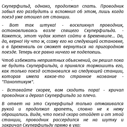
Скуперфильд, однако, продолжал спать. Проводник
забыл его разбудить и вспомнил об этом, лишь когда
поезд уже отошел от станции.
- Вот так штука! - воскликнул проводник,
останавливаясь возле спящего Скуперфильда. -
Кажется, этот чудак хотел сойти в Брехенвиле... Да,
да, верно! Ну что ж, ссажу его на следующей остановке,
а в Брехенвиль он сможет вернуться на пригородном
поезде. Теперь все равно ничего не поделаешь.
Чтоб избежать неприятных объяснений, он решил пока
не будить Скуперфильда, а принялся тормошить его,
как только поезд остановился на следующей станции,
которая имела какое-то странное название -
"Паноптикум".
- Вставайте скорее, вам сходить пора! - кричал
проводник и дергал Скуперфильда за плечо.
В ответ на это Скуперфильд только отмахивался
рукой и продолжал храпеть, словно не к нему
обращались. Видя, что поезд скоро отойдет и от этой
станции, проводник рассердился не на шутку и
закричал Скуперфильду прямо в ухо: