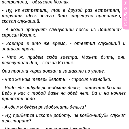
встретили, - объяснил Козлик.
г
о
- Ну, не встретили, так в другой раз встретят, а
р
торчать здесь нечего. Это запрещено правилами, -
и
сказал служащий.
и
- А когда прибудет следующий поезд из Давилона? -
спросил Козлик.
- Завтра в это же время, - ответил служащий и
зашагал прочь.
- Что ж, придем сюда завтра. Может быть, они
перепутали дни, - сказал Козлик.
Они прошли через вокзал и зашагали по улице.
- Что же нам теперь делать? - спросил Незнайка.
- Надо где-нибудь раздобыть денег, - ответил Козлик. -
Ведь у нас с тобой даже на обед нет. Да и на ночлег
припасти надо.
- А где мы будем раздобывать деньги?
- Ну, придется искать работу. Ты когда-нибудь служил
в ресторане?