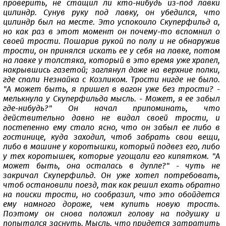
проверить, не стащил ли кто-нибудь из-под лавки
цилиндр. Сунув руку под лавку, он убедился, что
цилиндр был на месте. Это успокоило Скуперфильд а,
но как раз в этот момент он почему-то вспомнил о
своей трости. Пошарив рукой по полу и не обнаружив
трости, он принялся искать ее у себя на лавке, потом
на лавке у толстяка, который в это время уже храпел,
накрывшись газетой; заглянул даже на верхние полки,
где спали Незнайка с Козликом. Трости нигде не было.
"А может быть, я пришел в вагон уже без трости? -
мелькнула у Скуперфильда мысль. - Может, я ее забыл
где-нибудь?" Он начал припоминать, что
действительно давно не видал своей трости, и
постепенно ему стало ясно, что он забыл ее либо в
гостинице, куда заходил, чтоб забрать свои вещи,
либо в машине у коротышки, который подвез его, либо
у тех коротышек, которые угощали его кипятком. "А
может быть, она осталась в дупле?" - чуть не
закричал Скуперфильд. Он уже хотел потребовать,
чтоб остановили поезд, так как решил ехать обратно
на поиски трости, но сообразил, что это обойдется
ему намного дороже, чем купить новую трость.
Поэтому он снова положил голову на подушку и
попытался заснуть. Мысль, что придется затратить