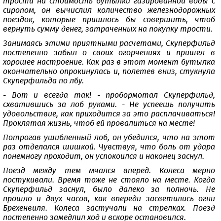
трости на стоимость бутылки газированной воды с
сиропом, он вычислил количество железнодорожных
поездок, которые пришлось бы совершить, чтоб
вернуть сумму денег, затраченных на покупку трости.
Занимаясь этими приятными расчетами, Скуперфильд
постепенно забыл о своих огорчениях и пришел в
хорошее настроение. Как раз в этот момент бутылка
окончательно опрокинулась и, полетев вниз, стукнула
Скуперфильда по лбу.
- Вот и всегда так! - пробормотал Скуперфильд,
схватившись за лоб руками. - Не успеешь получить
удовольствие, как приходится за это расплачиваться!
Проклятая жизнь, чтоб ей провалиться на месте!
Потрогав ушибленный лоб, он убедился, что на этот
раз отделался шишкой. Чувствуя, что боль от удара
понемногу проходит, он успокоился и наконец заснул.
Поезд между тем мчался вперед. Колеса мерно
постукивали. Время тоже не стояло на месте. Когда
Скуперфильд заснул, было далеко за полночь. Не
прошло и двух часов, как впереди засветились огни
Брехенвиля. Колеса застучали на стрелках. Поезд
постепенно замедлил ход и вскоре остановился.