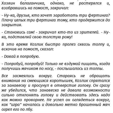
Хозяин балаганчика, однако, не растерялся и,
взобравшись на помост, закричал:
- Ну-ка, друзья, кто хочет заработать три фертинга?
Плачу целых три фертинга тому, кто продержится до
закрытия.
- Становись сам! - закричал кто-то из зрителей. - Ну-
ка, подставляй свою толстую рожу!
В это время Козлик быстро пролез сквозь толпу и,
вскочив на помост, сказал:
- Давай я попробую.
- Попробуй, попробуй! Только не вздумай пищать, когда
получишь мячиком по носу, - послышалось из толпы.
Все засмеялись вокруг. Стараясь не обращать
внимания на смеющихся коротышек, Козлик спрятался
за занавеску и просунул в отверстие голову. Он сразу
же убедился, что занавеска не давала возможности
сильно отклонять голову и действовать здесь надо
как можно проворнее. Не успел он оглядеться вокруг,
как "игра" началась и довольно метко брошенный мяч
огрел его по лбу.