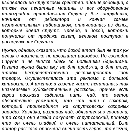
издавалась на Спрутсовы средства. Здание редакции, а
также все печатные машины и все оборудование
типографии принадлежали Спрутсу. Все сотрудники,
начиная от редактора и кончая самым
незначительным наборщиком, оплачивались из денег,
которые давал Спрутс. Правда, и доход, который
получался от продажи газет, целиком поступал в
распоряжение Спрутса.
Нужно, однако, сказать, что доход этот был не так уж
велик и частенько не превышал расходов. Но господин
Спрутс и не гнался здесь за большими барышами.
Газета нужна была ему не для прибыли, а для того,
чтобы беспрепятственно рекламировать свои
товары. Осуществлялась эта реклама с большой
хитростью. А именно: в газете часто печатались так
называемые художественные рассказы, причем если
герои рассказа садились пить чай, то автор
обязательно упоминал, что чай пили с сахаром,
который производился на спрутсовских сахарных
заводах. Хозяйка, разливая чай, обязательно говорила,
что сахар она всегда покупает спрутсовский, потому
что он очень сладкий и очень питательный. Если
автор рассказа описывал внешность героя, то всегда,