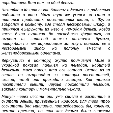
поработаем. Вот вам на обед деньги.
Незнайка и Козлик взяли билеты и деньги и с радостью
побежали в кино. Мига тут же уселся за стол и
принялся продавать посетителям акции, а Жулио
забрался в комнату, где стоял несгораемый шкаф, и
принялся выгружать из него в чемодан деньги. Когда
касса были очищена до последнего фертинга, он
вырвал из записной книжки листочек бумаги,
накорябал на нем карандашом записку и положил ее в
несгораемый шкаф на полочку вместе с
железнодорожными билетами.
Вернувшись в контору, Жулио подмигнул Миге и
украдкой показал пальцем на чемодан, набитый
деньгами. Мига понял, что все готово. Встав из-за
стола, он выпроводил из конторы посетителей,
сказав, чтоб они приходили завтра. Как только
посетители вышли, друзья подхватили чемодан,
закрыли контору и моментально уехали.
Минут через десять они уже сидели в гостинице и
считали деньги, привезенные Крабсом. Для того чтоб
сосчитать два миллиона, потребовалось бы, конечно,
немало времени, но так как деньги были сложены