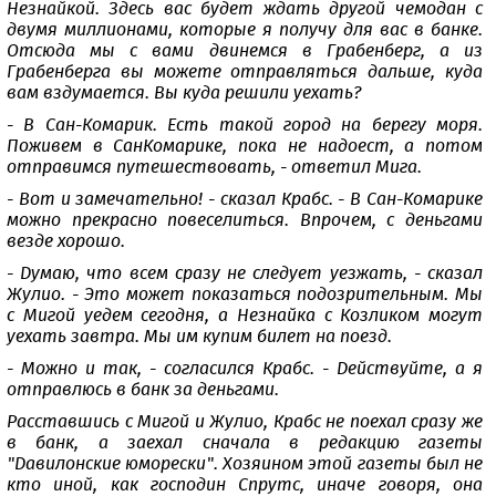
Незнайкой. Здесь вас будет ждать другой чемодан с
двумя миллионами, которые я получу для вас в банке.
Отсюда мы с вами двинемся в Грабенберг, а из
Грабенберга вы можете отправляться дальше, куда
вам вздумается. Вы куда решили уехать?
- В Сан-Комарик. Есть такой город на берегу моря.
Поживем в СанКомарике, пока не надоест, а потом
отправимся путешествовать, - ответил Мига.
- Вот и замечательно! - сказал Крабс. - В Сан-Комарике
можно прекрасно повеселиться. Впрочем, с деньгами
везде хорошо.
- Думаю, что всем сразу не следует уезжать, - сказал
Жулио. - Это может показаться подозрительным. Мы
с Мигой уедем сегодня, а Незнайка с Козликом могут
уехать завтра. Мы им купим билет на поезд.
- Можно и так, - согласился Крабс. - Действуйте, а я
отправлюсь в банк за деньгами.
Расставшись с Мигой и Жулио, Крабс не поехал сразу же
в банк, а заехал сначала в редакцию газеты
"Давилонские юморески". Хозяином этой газеты был не
кто иной, как господин Спрутс, иначе говоря, она