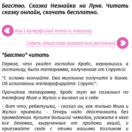
Бегство. Сказка Незнайка на Луне. Читать
сказку онлайн, скачать бесплатно.
Как Скуперфильд попал в ловушку
Гибель общества гигантских растений
"Бегство" читать
Первое, что увидел господин Крабс, вернувшись в
гостиницу, была телеграмма, полученная от Спрутса:
"С ослами кончайте. Два миллиона получите в банке.
Об исполнении телеграфируйте. Спрутс".
Прочитав телеграмму. Крабс тут же позвонил по
телефону Миге и Жулио и вызвал их к себе.
- Вот что, ребятушки, - сказал он, как только Мига и
Жулио приехали. - Теперь надо действовать без
промедления. Купите большой чемодан, уложите в него
все денежки, вырученные от продажи акций, и
приезжайте сюда с этими вашими Козликом и