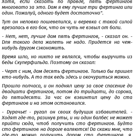
Хотя, если сказать по правде, пять фертингов
многовато за это. Дам я ему лучше три фертинга или
один. Пожалуй, одного будет достаточно".
Тут он неловко пошевелился, и веревка с такой силой
врезалась в его бок, что он чуть не взвыл от боли.
- Нет, нет, лучше дам пять фертингов, - сказал он. -
Для такого дела жалеть не надо. Придется на чем-
нибудь другом сэкономить.
Время шло, но никто не являлся, чтобы выручить из
беды Скуперфильда. Поэтому он сказал:
- Черт с ним, дам десять фертингов. Только бы пришел
кто-нибудь. А то так ведь здесь и окочуриться можно.
Прошло полчаса, и он поднял цену за свое спасение до
двадцати фертингов, потом до тридцати, до сорока,
до пятидесяти. За час он взвинтил цену до ста
фертингов и на этом остановился.
- Дурачье! - ругал он своих будущих избавителей. -
Ходят где-то, разинув рты, и ни один балбес не может
прийти сюда, чтоб получить сто фертингов. Будто
сто фертингов на дороге валяются! Да скажи мне, что
где-то можно получить даром сто фертингов, я,