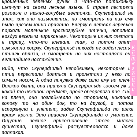
крошечных зеленых ручек и что-то потихоньку
шепчут на своем лесном языке. В траве пестрели
розовые и нежно-голубые цветочки. Скуперфильд не
знал, как они называются, но смотреть на них ему
было чрезвычайно приятно. Вверху в ветвях деревьев
порхали маленькие красногрудые птички, наполняя
воздух веселым чириканьем. Некоторые из них слетали
в траву, что-то клевали там, а потом опять
К
взмывали кверху. Скуперфильд никогда не видел лесных
а
птичек вблизи, и смотреть на них доставляло ему
т
величайшее наслаждение.
е
г
Видя, что Скуперфильд неподвижен, некоторые из
о
птиц перестали бояться и пролетали у него под
р
самым носом. А одна пичужка даже села ему на плечо.
и
Должно быть, она приняла Скуперфильда совсем уж за
и
какой-то неживой предмет, вроде обгорелого пня. Сидя
на плече, она поглядывала по сторонам, наклоняя
голову то на один бок, то на другой, а потом
вспорхнула и улетела, задев Скуперфильда по щеке
краем крыла. Это привело Скуперфильда в умиление.
Ощутив нежное прикосновение этого милого
существа, Скуперфильд расчувствовался и даже
заплакал.