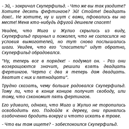
- Эй, - закричал Скуперфильд. - Что же вы так уходите?
Хотите десять фефтингов? Эй! Стойте! Двадцать
даю!.. Не хотите, ну и шут с вами, пфовались вы на
месте! Меня кто-нибудь дфугой дешевле спасет!
Увидев, что Мига и Жулио скрылись из виду,
Скуперфильд приуныл и пожалел, что не согласился на
условия вымогателей, но тут снова послышались
шаги. Увидев, что его "спасители" идут обратно,
Скуперфильд обрадовался.
"Ну, теперь все в порядке! - подумал он. - Раз они
возвращаются значит, решили взять двадцать
фертингов. Черта с два я теперь дам двадцать.
Хватит с них и пятнадцати".
Трудно сказать, чему больше радовался Скуперфильд.
Тому ли, что в конце концов получит свободу, или
тому, что сэкономит пять фертингов.
Его удивило, однако, что Мига и Жулио не торопились
освободить его. Подойдя к дереву, они принялись
озабоченно бродить вокруг и чтото искать в траве.
- Что вы там ищете? - забеспокоился Скуперфильд.