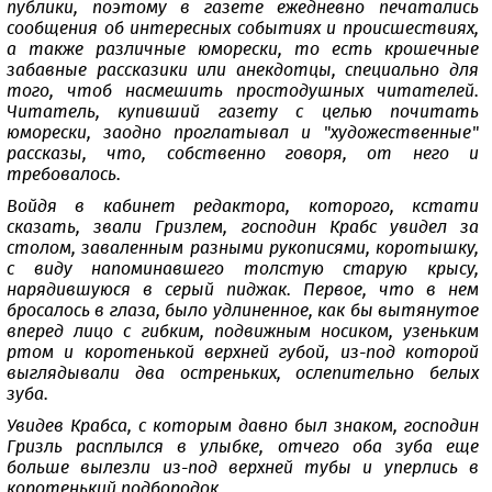
публики, поэтому в газете ежедневно печатались
сообщения об интересных событиях и происшествиях,
а также различные юморески, то есть крошечные
забавные рассказики или анекдотцы, специально для
того, чтоб насмешить простодушных читателей.
Читатель, купивший газету с целью почитать
юморески, заодно проглатывал и "художественные"
рассказы, что, собственно говоря, от него и
требовалось.
Войдя в кабинет редактора, которого, кстати
сказать, звали Гризлем, господин Крабс увидел за
столом, заваленным разными рукописями, коротышку,
с виду напоминавшего толстую старую крысу,
нарядившуюся в серый пиджак. Первое, что в нем
бросалось в глаза, было удлиненное, как бы вытянутое
вперед лицо с гибким, подвижным носиком, узеньким
ртом и коротенькой верхней губой, из-под которой
выглядывали два остреньких, ослепительно белых
зуба.
Увидев Крабса, с которым давно был знаком, господин
Гризль расплылся в улыбке, отчего оба зуба еще
больше вылезли из-под верхней тубы и уперлись в
коротенький подбородок.