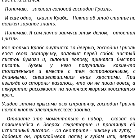
нас не касается.
- Понимаю, - закивал головой господин Гризль.
- И еще одно, - сказал Крабс. - Никто об этой статье не
должен заранее знать.
- Понимаю. Я сам лично займусь этим делом, - ответил
Гризль.
Как только Крабс очутился за дверью, господин Гризль
взял свою авторучку, положил перед собой чистый
листок бумаги и, склонив голову, принялся быстро
писать. Буквы у него получались какие-то
толстенькие и вместе с тем остроносенькие, с
длинными, свешивающимися вниз хвостами. При
взгляде со стороны казалось, что он не писал вовсе, а
аккуратно рассаживал на полочках жирных хвостатых
крыс.
Усадив этими крысами всю страничку, господин Гризль
нажал кнопку электрического звонка.
- Отдайте это моментально в набор, - сказал он
появившейся в дверях секретарше и протянул ей
исписанный листок. - Да смотрите - никому ни гуту, -
добавил он, прикладывая палец к губам или, вернее