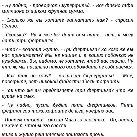
- Ну ладно, - проворчал Скуперфильд. - Все фавно тфи
миллиона слишком кфупная сумма.
- Сколько же вы хотите заплатить нам? - спросил
Жулио.
- Сколько?.. Ну я мог бы дать вам пять... нет, я могу
дать тфи фефтинга.
- Что? - возопил Жулио. - Три фертинга? За кого же вы
нас принимаете? Мы не нищие и в ваших подачках не
нуждаемся. Вы, видимо, не хотите, чтоб вас спасли. Ну
что ж, мы насильно никого освобождать не собираемся.
- Как так не хочу? - возразил Скуперфильд. - Мне,
повефьте, нет никакой фадости здесь тофчать.
- Так что же вы предлагаете три фертинга? Это же
курам на смех.
- Ну ладно, пусть будет пять фефтингов. Пять
фефтингов тоже хофошие деньги, увефяю вас.
- Пойдем отсюда! - сказал Мига со злостью. - Он, видно,
не хочет, чтобы его спасли.
Мига и Жулио решительно зашагали прочь.