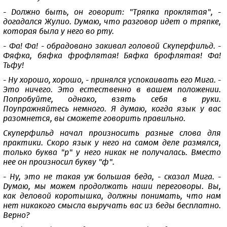
- Должно быть, он говорит: "Тряпка проклятая", -
догадался Жулио. Думаю, что разговор идет о тряпке,
которая была у него во рту.
- Фа! Фа! - обрадовано закивал головой Скуперфильд. -
Фяфка, бяфка фрофлятая! Бяфка брофлятая! Фа!
Тьфу!
- Ну хорошо, хорошо, - принялся успокаивать его Мига. -
Это ничего. Это естественно в вашем положении.
Попробуйте, однако, взять себя в руки.
Поупражняйтесь немного. Я думаю, когда язык у вас
разомнется, вы сможете говорить правильно.
Скуперфильд начал произносить разные слова для
практики. Скоро язык у него на самом деле размялся,
только буква "р" у него никак не получалась. Вместо
нее он произносил букву "ф".
- Ну, это не такая уж большая беда, - сказал Мига. -
Думаю, мы можем продолжать наши переговоры. Вы,
как деловой коротышка, должны понимать, что нам
нет никакого смысла выручать вас из беды бесплатно.
Верно?