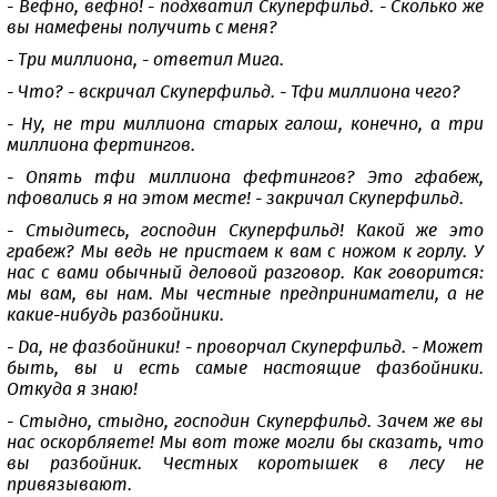
- Вефно, вефно! - подхватил Скуперфильд. - Сколько же
вы намефены получить с меня?
- Три миллиона, - ответил Мига.
- Что? - вскричал Скуперфильд. - Тфи миллиона чего?
- Ну, не три миллиона старых галош, конечно, а три
миллиона фертингов.
- Опять тфи миллиона фефтингов? Это гфабеж,
пфовались я на этом месте! - закричал Скуперфильд.
- Стыдитесь, господин Скуперфильд! Какой же это
грабеж? Мы ведь не пристаем к вам с ножом к горлу. У
нас с вами обычный деловой разговор. Как говорится:
мы вам, вы нам. Мы честные предприниматели, а не
какие-нибудь разбойники.
- Да, не фазбойники! - проворчал Скуперфильд. - Может
быть, вы и есть самые настоящие фазбойники.
Откуда я знаю!
- Стыдно, стыдно, господин Скуперфильд. Зачем же вы
нас оскорбляете! Мы вот тоже могли бы сказать, что
вы разбойник. Честных коротышек в лесу не
привязывают.