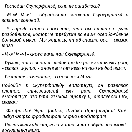
- Господин Скуперфильд, если не ошибаюсь?
- М-м! М-м! - обрадовано замычал Скуперфильд и
закивал головой.
- В городе стало известно, что вы попали в руки
разбойников, которые требуют за ваше освобождение
большой выкуп. Мы явились, чтоб спасти вас, - сказал
Мига.
- М-м! М-м! - снова замычал Скуперфильд.
- Думаю, что сначала следовало бы развязать ему рот,
- сказал Жулио. - Иначе мы от него ничего не добьемся.
- Резонное замечание, - согласился Мига.
Подойдя к Скуперфильду вплотную, он развязал
платок, стягивавший ему рот. Скуперфильд
вытолкнул изо рта языком тряпку и, отплевавшись,
сказал:
- Фа-фи-фо! Эфа фяфка, фяфка фрофляфая! Кха!..
Тьфу! Фяфка фрофляфая! Бяфка брофляфая!
- Пусть меня убьют, если я хоть что-нибудь понимаю! -
воскликнул Мига.