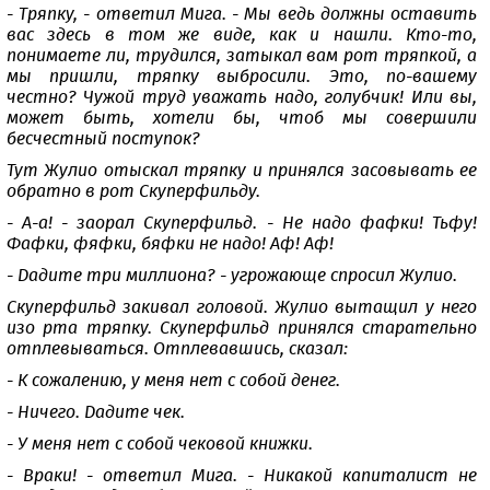
- Тряпку, - ответил Мига. - Мы ведь должны оставить
вас здесь в том же виде, как и нашли. Кто-то,
понимаете ли, трудился, затыкал вам рот тряпкой, а
мы пришли, тряпку выбросили. Это, по-вашему
честно? Чужой труд уважать надо, голубчик! Или вы,
может быть, хотели бы, чтоб мы совершили
бесчестный поступок?
Тут Жулио отыскал тряпку и принялся засовывать ее
обратно в рот Скуперфильду.
- А-а! - заорал Скуперфильд. - Не надо фафки! Тьфу!
Фафки, фяфки, бяфки не надо! Аф! Аф!
- Дадите три миллиона? - угрожающе спросил Жулио.
Скуперфильд закивал головой. Жулио вытащил у него
изо рта тряпку. Скуперфильд принялся старательно
отплевываться. Отплевавшись, сказал:
- К сожалению, у меня нет с собой денег.
- Ничего. Дадите чек.
- У меня нет с собой чековой книжки.
- Враки! - ответил Мига. - Никакой капиталист не