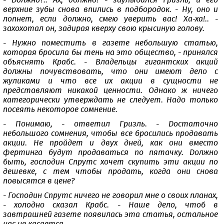
- Должно?.. Ах, должно! - заулыбался Гризль, и его
верхние зубы снова впились в подбородок. - Ну, оно и
лопнет, если должно, смею уверить вас! Ха-ха!.. -
захохотал он, задирая кверху свою крысиную голову.
- Нужно поместить в газете небольшую статью,
которая бросила бы тень на это общество, - принялся
объяснять Крабс. - Владельцы гигантских акций
должны почувствовать, что они имеют дело с
жуликами и что все их акции в сущности не
представляют никакой ценности. Однако ж ничего
категорически утверждать не следует. Надо только
посеять некоторое сомнение.
- Понимаю, - ответил Гризль. - Достаточно
небольшого сомнения, чтобы все бросились продавать
акции. Не пройдет и двух дней, как они вместо
фертинга будут продаваться по пятачку. Должно
быть, господин Спрутс хочет скупить эти акции по
дешевке, с тем чтобы продать, когда они снова
повысятся в цене?
- Господин Спрутс ничего не говорил мне о своих планах,
- холодно сказал Крабс. - Наше дело, чтоб в
завтрашней газете появилась эта статья, остальное