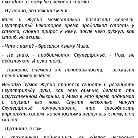
выходит из дому без чековой книжки.
- Ну ладно, развяжите меня.
Мига и Жулио моментально развязали веревку.
Скуперфильд некоторое время продолжал стоять у
ствола, словно прирос к нему, после чего рухнул, как
столб, на землю.
- Что с вами? - бросился к нему Мига.
- Не знаю, - пробормотал Скуперфильд. - Ноги не
действуют. И руки тоже.
- Наверно, онемели от неподвижности, - высказал
предположение Мига.
Недолго думая Жулио принялся сгибать и разгибать
Скуперфильду руки, как это обычно делают при
искусственном дыхании, а Мига в это время поднимал
и опускал его ноги. Спустя несколько минут
Скуперфильд почувствовал, что способность
управлять своими конечностями вернулась к нему, и он
сказал:
- Пустите, я сам.
С кряхтеньем поднявшись, он сделал несколько