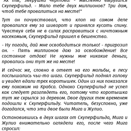
"Ах ты, зверушка чертова! - мысленно выругался
Скуперфильд. - Мало тебе двух миллионов? Три дам,
чтоб тебе провалиться на месте!"
Тут он почувствовал, что клоп на самом деле
провалился ему за шиворот и принялся кусать спину.
Чувствуя себя не в силах расправиться с ничтожным
насекомым, Скуперфильд пришел в бешенство.
- Ну погоди, дай мне освободиться только! - пригрозил
он. - Пять миллионов даю за освобождение! Все
состояние отдаю! Не нужны мне никакие деньги,
провались они тут же на месте!
И сейчас же, словно в ответ на его мольбы, в лесу
послышались чьи-то шаги. Скуперфильд поднял голову
и увидел вдали трех коротышек. Один из них показался
ему похожим на Крабса. Однако Скуперфильд не успел
как следует разглядеть его, потому что коротышка
тут же скрылся за деревом. Двое других тем временем
подошли к Скуперфильду. Читатель, безусловно, уже
догадался, что эти двое были Мига и Жулио.
Остановившись в двух шагах от Скуперфильда, Мига и
Жулио внимательно оглядели его, после чего Мига
спросил: