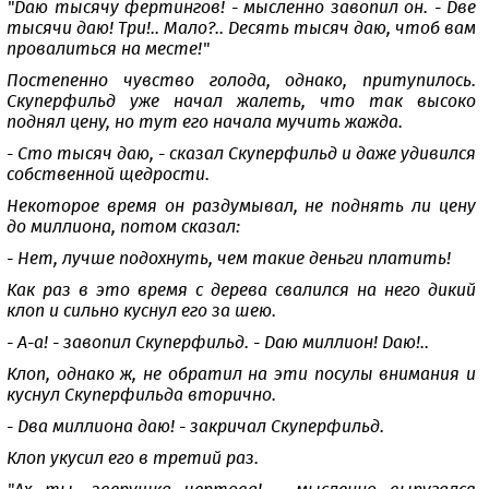
"Даю тысячу фертингов! - мысленно завопил он. - Две
тысячи даю! Три!.. Мало?.. Десять тысяч даю, чтоб вам
провалиться на месте!"
Постепенно чувство голода, однако, притупилось.
Скуперфильд уже начал жалеть, что так высоко
поднял цену, но тут его начала мучить жажда.
- Сто тысяч даю, - сказал Скуперфильд и даже удивился
собственной щедрости.
Некоторое время он раздумывал, не поднять ли цену
до миллиона, потом сказал:
- Нет, лучше подохнуть, чем такие деньги платить!
Как раз в это время с дерева свалился на него дикий
клоп и сильно куснул его за шею.
- А-а! - завопил Скуперфильд. - Даю миллион! Даю!..
Клоп, однако ж, не обратил на эти посулы внимания и
куснул Скуперфильда вторично.
- Два миллиона даю! - закричал Скуперфильд.
Клоп укусил его в третий раз.