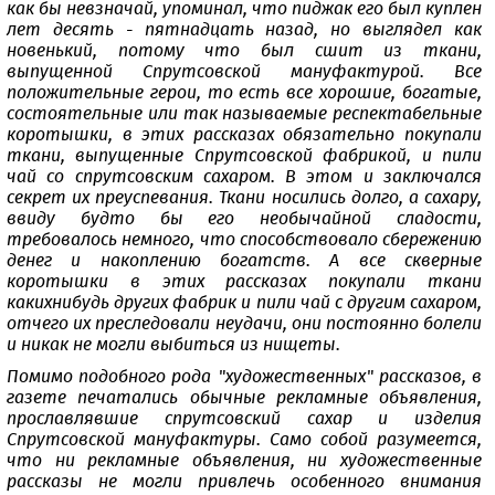
как бы невзначай, упоминал, что пиджак его был куплен
лет десять - пятнадцать назад, но выглядел как
новенький, потому что был сшит из ткани,
выпущенной Спрутсовской мануфактурой. Все
положительные герои, то есть все хорошие, богатые,
состоятельные или так называемые респектабельные
коротышки, в этих рассказах обязательно покупали
ткани, выпущенные Спрутсовской фабрикой, и пили
чай со спрутсовским сахаром. В этом и заключался
секрет их преуспевания. Ткани носились долго, а сахару,
ввиду будто бы его необычайной сладости,
требовалось немного, что способствовало сбережению
денег и накоплению богатств. А все скверные
коротышки в этих рассказах покупали ткани
какихнибудь других фабрик и пили чай с другим сахаром,
отчего их преследовали неудачи, они постоянно болели
и никак не могли выбиться из нищеты.
Помимо подобного рода "художественных" рассказов, в
газете печатались обычные рекламные объявления,
прославлявшие спрутсовский сахар и изделия
Спрутсовской мануфактуры. Само собой разумеется,
что ни рекламные объявления, ни художественные
рассказы не могли привлечь особенного внимания