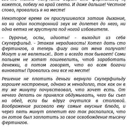
кажется, побегу на край света. И даже дальше! Честное
слово, провались я на месте!
Некоторое время он прислушивался затаив дыхание,
но ни один посторонний звук не долетел до него, ни
одна ветка не хрустнула под ногой избавителя.
- Дурачье, ослы, идиоты! - выходил из себя
Скуперфильд. - Этакая нерадивость! Хотел дать сто
фертингов, а теперь фигу они от меня получат!
Могут и не являться!.. Вот и всегда так бывает! Сами
пальцем не хотят пошевелить, чтоб заработать
денежки, а потом говорят, что во всем богачи
виноваты! Провались они все на месте!
Решение не платить деньги вернуло Скуперфильду
хорошее настроение, однако ж ненадолго, так как он в
ту же минуту почувствовал, что хочет есть. От
нечего делать он принялся обдумывать, чего бы съел
на обед, если бы вдруг очутился в столовой.
Воображение рисовало ему самые вкусные блюда, и
через пять минут аппетит его так распалился, что
он готов был заплатить за свое освобождение тысячу
фертингов.