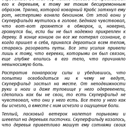
его к деревьям, к тому же таким бесцеремонным
образом. Тряпка, которой коварный Крабс заткнул ему
рот, нестерпимо воняла бензином. От этой вони у
Скуперфильда мутилось в голове. Бедняга чувствовал,
что вот-вот грохнется в обморок, и, наверно,
грохнулся бы, если бы не был надежно прикреплен к
дереву. В конце концов он все же потерял сознание, а
когда пришел в себя, принялся дергаться всем телом,
стараясь разорвать путы. Все эти усилия привели
лишь к тому, что веревки, которыми он был связан,
еще глубже впились в его тело, что причиняло
невыносимую боль.
Растратив понапрасну силы и убедившись, что
попытки освободиться ни к чему не ведут,
Скуперфильд застыл на месте. От неподвижности
руки и ноги и даже туловище у него одеревенели,
сделались как бы не свои, то есть Скуперфильд не
чувствовал, что они у него есть. Все тело у него как
бы исчезло, а вместе с ним исчезло и ощущение боли.
Теплый, ласковый ветерок налетал порывами и
шевелил на деревьях листочки. Скуперфильду казалось,
что деревья приветливо машут ему сотнями своих