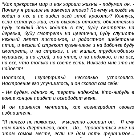
"Как прекрасен мир и как хороша жизнь! - подумал он. -
Почему я раньше не замечал этого? Почему никогда не
ходил в лес и не видел всей этой красоты? Клянусь,
если останусь жив, если вырвусь отсюда, обязательно
буду каждый день ходить в лес, буду смотреть на
деревья, буду смотреть на цветочки, буду слушать
нежный лепет листочков, и радостное щебетанье
птиц, и веселый стрекот кузнечиков и на бабочек буду
смотреть, и на стрекоз, и на милых, трудолюбивых
мурашек, и на гусей, и на уток, и на индюков, и на все,
на все, что только на свете есть. Никогда мне это не
надоест!"
Поплакав, Скуперфильд несколько успокоился.
Настроение его улучшилось, и он сказал сам себе:
- Не будем, однако ж, терять надежды. Кто-нибудь в
конце концов придет и освободит меня.
И он принялся мечтать, как вознаградит своего
избавителя.
"Я ничего не пожалею, - мысленно говорил он. - Я ему
дам пять фертингов, вот... Да... Провалиться мне на
этом самом месте, если не дам пять фертингов...