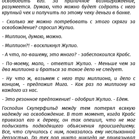
освободить его. За приличное вознаграждение,
разумеется. Думаю, что можно будет содрать с него
крупный чек и получить по этому чеку деньги в банке.
- Сколько же можно потребовать с этого скряги за
освобождение? спросил Жулио.
- Миллион, думаю, можно.
- Миллион?! - воскликнул Жулио.
- А что, по-вашему, это много? - забеспокоился Крабс.
- По-моему, мало, - ответил Жулио. - Меньше чем за
два миллиона и браться за такое дело не следует.
- Ну что ж, возьмем с него три миллиона, и дело с
концом, - предложил Мига. - Как раз по миллиону на
каждого из нас.
- Это резонное предложение! - одобрил Жулио. - Едем.
Господин Скуперфильд между тем потерял всякую
надежду на освобождение. В тот момент, когда Крабс
привязал его к дереву, он так опешил, что не мог
подыскать подходящего объяснения происшедшему.
Все, что случилось с ним, показалось ему неслыханной
дерзостью. До тех пор никто никогда не привязывал