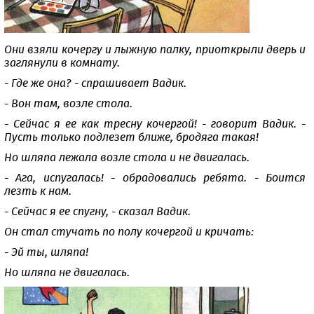
Они взяли кочергу и лыжную палку, приоткрыли дверь и
заглянули в комнату.
- Где же она? - спрашивает Вадик.
- Вон там, возле стола.
- Сейчас я ее как тресну кочергой! - говорит Вадик. -
Пусть только подлезет ближе, бродяга такая!
Но шляпа лежала возле стола и не двигалась.
- Ага, испугалась! - обрадовались ребята. - Боится
лезть к нам.
- Сейчас я ее спугну, - сказал Вадик.
Он стал стучать по полу кочергой и кричать:
- Эй ты, шляпа!
Но шляпа не двигалась.