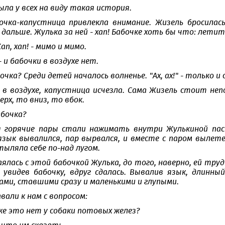
ла у всех на виду такая история.
чка-капустница привлекла внимание. Жизель бросилась 
альше. Жулька за ней - хап! Бабочке хоть бы что: лети
Хап, хап! - мимо и мимо.
 - и бабочки в воздухе нет.
очка? Среди детей началось волненье. "Ах, ах!" - только и
 в воздухе, капустница исчезла. Сама Жизель стоит неп
ерх, то вниз, то вбок.
абочка?
 горячие пары стали нажимать внутри Жулькиной паст
язык вывалился, пар вырвался, и вместе с паром вылетел
тыляла себе по-над лугом.
ялась с этой бабочкой Жулька, до того, наверно, ей тру
 увидев бабочку, вдруг сдалась. Вывалив язык, длинны
ами, ставшими сразу и маленькими и глупыми.
али к нам с вопросом:
 же это нет у собаки потовых желез?