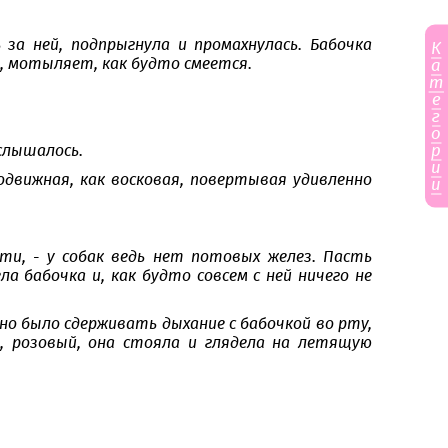
за ней, подпрыгнула и промахнулась. Бабочка
К
т, мотыляет, как будто смеется.
а
т
е
г
о
р
 слышалось.
и
одвижная, как восковая, повертывая удивленно
и
и, - у собак ведь нет потовых желез. Пасть
а бабочка и, как будто совсем с ней ничего не
дно было сдерживать дыхание с бабочкой во рту,
й, розовый, она стояла и глядела на летящую