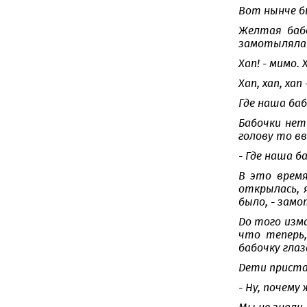
Вот нынче бы
Желтая бабо
замотыляла д
Хап! - мимо. 
Хап, хап, хап
Где наша баб
Бабочки нет
голову то вв
- Где наша б
В это время
открылась, 
было, - замо
До того изма
что теперь,
бабочку глаз
Дети пристав
- Ну, почему