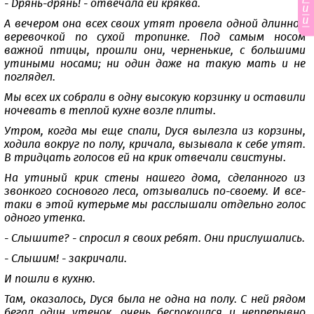
- Дрянь-дрянь! - отвечала ей кряква.
и
и
А вечером она всех своих утят провела одной длинной
веревочкой по сухой тропинке. Под самым носом
важной птицы, прошли они, черненькие, с большими
утиными носами; ни один даже на такую мать и не
поглядел.
Мы всех их собрали в одну высокую корзинку и оставили
ночевать в теплой кухне возле плиты.
Утром, когда мы еще спали, Дуся вылезла из корзины,
ходила вокруг по полу, кричала, вызывала к себе утят.
В тридцать голосов ей на крик отвечали свистуны.
На утиный крик стены нашего дома, сделанного из
звонкого соснового леса, отзывались по-своему. И все-
таки в этой кутерьме мы расслышали отдельно голос
одного утенка.
- Слышите? - спросил я своих ребят. Они прислушались.
- Слышим! - закричали.
И пошли в кухню.
Там, оказалось, Дуся была не одна на полу. С ней рядом
бегал один утенок, очень беспокоился и непрерывно