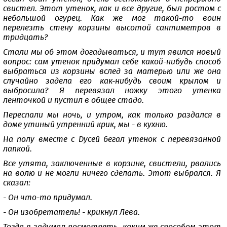
свистел. Этот утенок, как и все другие, был ростом с
небольшой огурец. Как же мог такой-то воин
перелезть стену корзины высотой сантиметров в
тридцать?
Стали мы об этом догадываться, и тут явился новый
вопрос: сам утенок придумал себе какой-нибудь способ
выбраться из корзины вслед за матерью или же она
случайно задела его как-нибудь своим крылом и
выбросила? Я перевязал ножку этого утенка
ленточкой и пустил в общее стадо.
Переспали мы ночь, и утром, как только раздался в
доме утиный утренний крик, мы - в кухню.
На полу вместе с Дусей бегал утенок с перевязанной
лапкой.
Все утята, заключенные в корзине, свистели, рвались
на волю и не могли ничего сделать. Этот выбрался. Я
сказал:
- Он что-то придумал.
- Он изобретатель! - крикнул Лева.