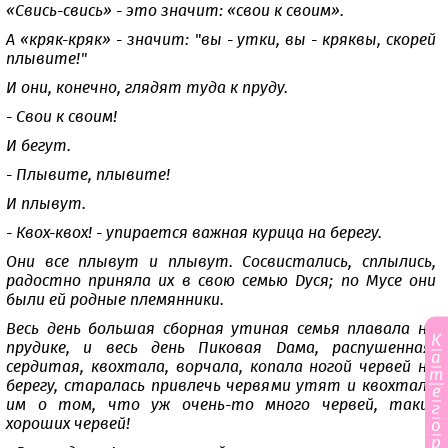
«Свись-свись» - это значит: «свои к своим».
А «кряк-кряк» - значит: "вы - утки, вы - кряквы, скорей
плывите!"
И они, конечно, глядят туда к пруду.
- Свои к своим!
И бегут.
- Плывите, плывите!
И плывут.
- Квох-квох! - упирается важная курица на берегу.
Они все плывут и плывут. Сосвистались, сплылись,
радостно приняла их в свою семью Дуся; по Мусе они
были ей родные племянники.
Весь день большая сборная утиная семья плавала на
К
прудике, и весь день Пиковая Дама, распушенная,
а
сердитая, квохтала, ворчала, копала ногой червей на
т
берегу, старалась привлечь червями утят и квохтала
е
им о том, что уж очень-то много червей, таких
г
хороших червей!
о
р