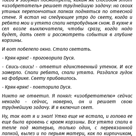
Тогда я задумал посмотреть, каким же способом этот
«изобретатель» решает труднейшую задачу: на своих
утиных перепончатых лапках подняться по отвесной
стене. Я встал на следующее утро до свету, когда и
ребята мои и утята спали непробудным сном. В кухне я
сел возле выключателя, чтобы сразу, когда надо
будет, дать свет и рассмотреть события в глубине
корзины.
И вот побелело окно. Стало светать.
- Кряк-кряк! - проговорила Дуся.
- Свись-свись! - ответил единственный утенок. И все
замерло. Спали ребята, спали утята. Раздался гудок
на фабрике. Свету прибавилось.
- Кряк-кряк! - повторила Дуся.
Никто не ответил. Я понял: «изобретателю» сейчас
некогда - сейчас, наверно, он и решает свою
труднейшую задачу. И я включил свет.
Ну, так вот я и знал! Утка еще не встала, и голова ее
еще была вровень с краем корзины. Все утята спали в
тепле под матерью, только один, с перевязанной
лапкой, вылез и по перьям матери, как по кирпичикам,