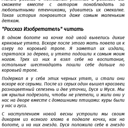
сможете вместе с автором понаблюдать за
любопытными птенчиками, удивитесь их смекалке.
Такая история понравится даже самым маленьким
деткам.
"Рассказ Изобретатель" читать
В одном болоте на кочке под ивой вывелись дикие
кряковые утята. Вскоре после этого мать повела их к
озеру по коровьей тропе. Я заметил их издали,
спрятался за дерево, и утята подошли к самым моим
ногам. Трех из них я взял себе на воспитание,
остальные шестнадцать пошли себе дальше по
коровьей тропе.
Подержал я у себя этих черных утят, и стали они
вскоре все серыми. После из серых один вышел красавец
разноцветный селезень и две уточки, Дуся и Муся. Мы
им крылья подрезали, чтобы не улетели, и жили они у
нас на дворе вместе с домашними птицами: куры были
у нас и гуси.
С наступлением новой весны устроили мы своим
дикарям из всякого хлама в подвале кочки, как на
болоте, и на них гнезда. Дуся положила себе в гнездо