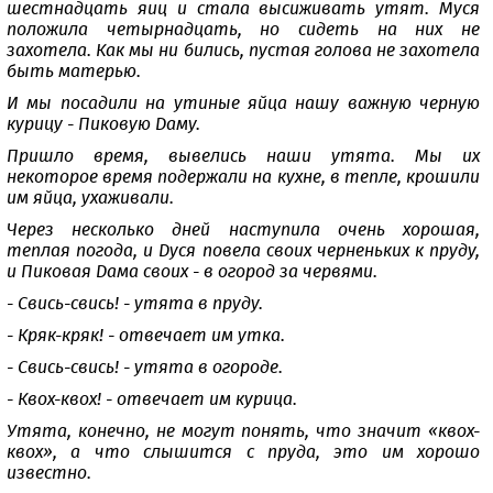
шестнадцать яиц и стала высиживать утят. Муся
положила четырнадцать, но сидеть на них не
захотела. Как мы ни бились, пустая голова не захотела
быть матерью.
И мы посадили на утиные яйца нашу важную черную
курицу - Пиковую Даму.
Пришло время, вывелись наши утята. Мы их
некоторое время подержали на кухне, в тепле, крошили
им яйца, ухаживали.
Через несколько дней наступила очень хорошая,
теплая погода, и Дуся повела своих черненьких к пруду,
и Пиковая Дама своих - в огород за червями.
- Свись-свись! - утята в пруду.
- Кряк-кряк! - отвечает им утка.
- Свись-свись! - утята в огороде.
- Квох-квох! - отвечает им курица.
Утята, конечно, не могут понять, что значит «квох-
квох», а что слышится с пруда, это им хорошо
известно.