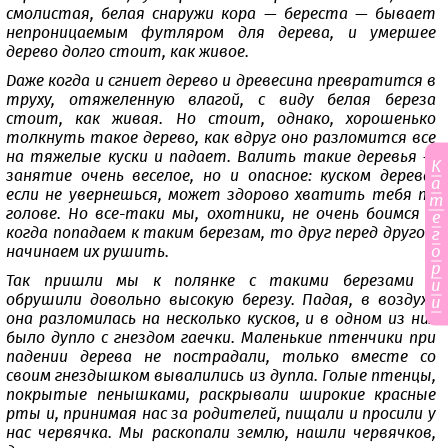
смолистая, белая снаружи кора — береста — бывает
непроницаемым футляром для дерева, и умершее
дерево долго стоит, как живое.
Даже когда и сгниет дерево и древесина превратится в
труху, отяжеленную влагой, с виду белая береза
стоит, как живая. Но стоит, однако, хорошенько
толкнуть такое дерево, как вдруг оно разломится все
на тяжелые куски и падает. Валить такие деревья —
К
занятие очень веселое, но и опасное: куском дерева,
а
если не увернешься, может здорово хватить тебя по
т
голове. Но все-таки мы, охотники, не очень боимся и
е
когда попадаем к таким березам, то друг перед другом
г
о
начинаем их рушить.
р
Так пришли мы к полянке с такими березами и
и
обрушили довольно высокую березу. Падая, в воздухе
и
она разломилась на несколько кусков, и в одном из них
было дупло с гнездом гаечки. Маленькие птенчики при
падении дерева не пострадали, только вместе со
своим гнездышком вывалились из дупла. Голые птенцы,
покрытые пенышками, раскрывали широкие красные
рты и, принимая нас за родителей, пищали и просили у
нас червячка. Мы раскопали землю, нашли червячков,