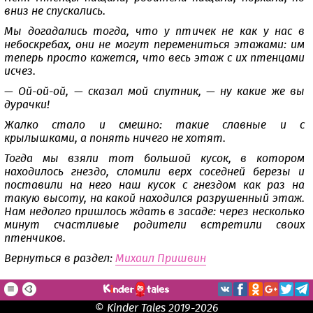
вниз не спускались.
Мы догадались тогда, что у птичек не как у нас в
небоскребах, они не могут перемениться этажами: им
теперь просто кажется, что весь этаж с их птенцами
исчез.
— Ой-ой-ой, — сказал мой спутник, — ну какие же вы
дурачки!
Жалко стало и смешно: такие славные и с
крылышками, а понять ничего не хотят.
Тогда мы взяли тот большой кусок, в котором
находилось гнездо, сломили верх соседней березы и
поставили на него наш кусок с гнездом как раз на
такую высоту, на какой находился разрушенный этаж.
Нам недолго пришлось ждать в засаде: через несколько
минут счастливые родители встретили своих
птенчиков.
Вернуться в раздел:
Михаил Пришвин
© Kinder Tales 2019-2026