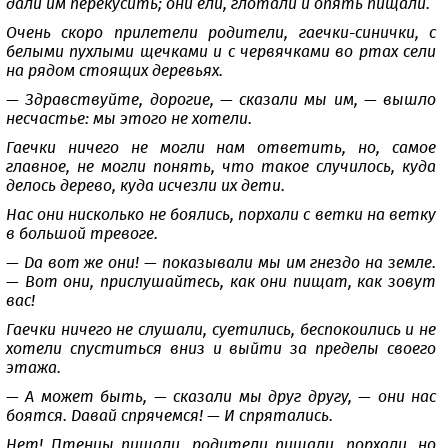
дали им перекусить; они ели, глотали и опять пищали.
Очень скоро прилетели родители, гаечки-синички, с
белыми пухлыми щечками и с червячками во ртах сели
на рядом стоящих деревьях.
— Здравствуйте, дорогие, — сказали мы им, — вышло
несчастье: мы этого не хотели.
Гаечки ничего не могли нам ответить, но, самое
главное, не могли понять, что такое случилось, куда
делось дерево, куда исчезли их дети.
Нас они нисколько не боялись, порхали с ветки на ветку
в большой тревоге.
— Да вот же они! — показывали мы им гнездо на земле.
— Вот они, прислушайтесь, как они пищат, как зовут
вас!
Гаечки ничего не слушали, суетились, беспокоились и не
хотели спуститься вниз и выйти за пределы своего
этажа.
— А может быть, — сказали мы друг другу, — они нас
боятся. Давай спрячемся! — И спрятались.
Нет! Птенцы пищали, родители пищали, порхали, но