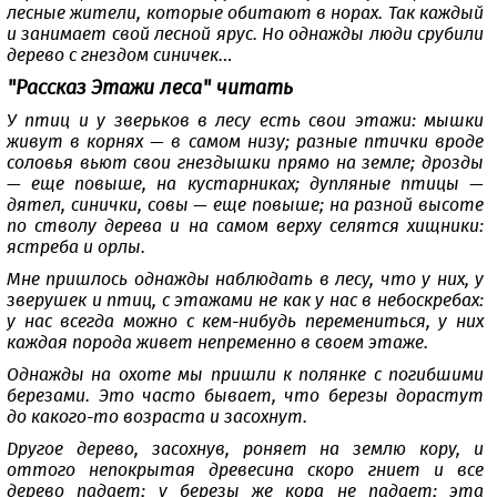
лесные жители, которые обитают в норах. Так каждый
и занимает свой лесной ярус. Но однажды люди срубили
дерево с гнездом синичек…
"Рассказ Этажи леса" читать
У птиц и у зверьков в лесу есть свои этажи: мышки
живут в корнях — в самом низу; разные птички вроде
соловья вьют свои гнездышки прямо на земле; дрозды
— еще повыше, на кустарниках; дупляные птицы —
дятел, синички, совы — еще повыше; на разной высоте
по стволу дерева и на самом верху селятся хищники:
ястреба и орлы.
Мне пришлось однажды наблюдать в лесу, что у них, у
зверушек и птиц, с этажами не как у нас в небоскребах:
у нас всегда можно с кем-нибудь перемениться, у них
каждая порода живет непременно в своем этаже.
Однажды на охоте мы пришли к полянке с погибшими
березами. Это часто бывает, что березы дорастут
до какого-то возраста и засохнут.
Другое дерево, засохнув, роняет на землю кору, и
оттого непокрытая древесина скоро гниет и все
дерево падает; у березы же кора не падает; эта