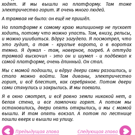
ходят. И мы вышли на платформу. Там тоже
электричество горит. И очень много людей.
А трамвая не было: он ещё не пришёл.
На платформе к самому краю милиционер не пускает
ходить, потому что можно упасть. Там, внизу, рельсы,
и можно ушибиться. Вдруг загудело. Я посмотрел, что
это гудит, а там - круглые ворота, а в воротах
темно. Я думал - там, наверное, погреб. А оттуда
трамвай выскочил - это он и шумел - и подбежал к
самой платформе, очень длинный. Он стал.
Мы с мамой подошли, и вдруг двери сами разошлись, и
стало можно войти. Там диваны, электричество
горит, и всё блестит, как серебряное. Потом двери
сами стянулись и закрылись. И мы поехали.
Я в окно смотрел, и всё равно земли никакой нет, а
белая стена, и все лампочки горят. А потом мы
остановились, двери опять открылись, и мы с мамой
вышли. И там опять вокзал. А потом по лестнице
пошли вверх и вышли на улицу.
Предыдущая глава
Следующая глава