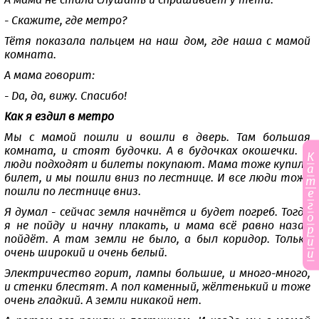
А мама не стала слушать и спрашивает у тёти:
- Скажите, где метро?
Тётя показала пальцем на наш дом, где наша с мамой
комната.
А мама говорит:
- Да, да, вижу. Спасибо!
Как я ездил в метро
Мы с мамой пошли и вошли в дверь. Там большая
комната, и стоят будочки. А в будочках окошечки. И
К
люди подходят и билеты покупают. Мама тоже купила
а
билет, и мы пошли вниз по лестнице. И все люди тоже
т
пошли по лестнице вниз.
е
г
Я думал - сейчас земля начнётся и будет погреб. Тогда
о
я не пойду и начну плакать, и мама всё равно назад
р
пойдёт. А там земли не было, а был коридор. Только
и
очень широкий и очень белый.
и
Электричество горит, лампы большие, и много-много,
и стенки блестят. А пол каменный, жёлтенький и тоже
очень гладкий. А земли никакой нет.