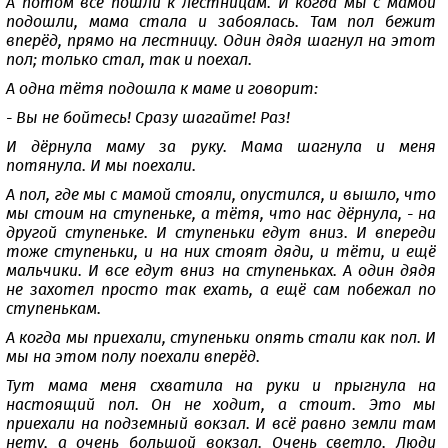
А потом все пошли к лестницам. И когда мы с мамой
подошли, мама стала и забоялась. Там пол бежит
вперёд, прямо на лестницу. Один дядя шагнул на этот
пол; только стал, так и поехал.
А одна тётя подошла к маме и говорит:
- Вы не бойтесь! Сразу шагайте! Раз!
И дёрнула маму за руку. Мама шагнула и меня
потянула. И мы поехали.
А пол, где мы с мамой стояли, опустился, и вышло, что
мы стоим на ступеньке, а тётя, что нас дёрнула, - на
другой ступеньке. И ступеньки едут вниз. И впереди
тоже ступеньки, и на них стоят дяди, и тёти, и ещё
мальчики. И все едут вниз на ступеньках. А один дядя
не захотел просто так ехать, а ещё сам побежал по
ступенькам.
А когда мы приехали, ступеньки опять стали как пол. И
мы на этом полу поехали вперёд.
Тут мама меня схватила на руки и прыгнула на
настоящий пол. Он не ходит, а стоит. Это мы
приехали на подземный вокзал. И всё равно земли там
нету, а очень большой вокзал. Очень светло. Люди