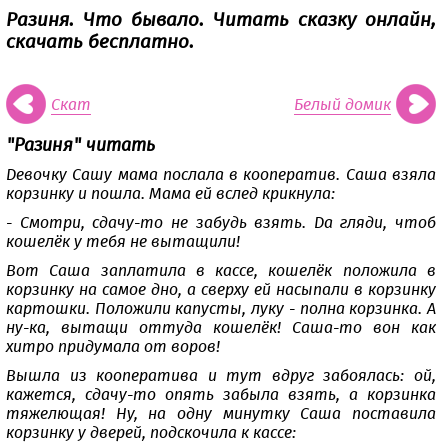
Разиня. Что бывало. Читать сказку онлайн,
скачать бесплатно.
Скат
Белый домик
"Разиня" читать
Девочку Сашу мама послала в кооператив. Саша взяла
корзинку и пошла. Мама ей вслед крикнула:
- Смотри, сдачу-то не забудь взять. Да гляди, чтоб
кошелёк у тебя не вытащили!
Вот Саша заплатила в кассе, кошелёк положила в
корзинку на самое дно, а сверху ей насыпали в корзинку
картошки. Положили капусты, луку - полна корзинка. А
ну-ка, вытащи оттуда кошелёк! Саша-то вон как
хитро придумала от воров!
Вышла из кооператива и тут вдруг забоялась: ой,
кажется, сдачу-то опять забыла взять, а корзинка
тяжелющая! Ну, на одну минутку Саша поставила
корзинку у дверей, подскочила к кассе: