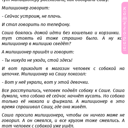
Милиционер говорит:
К
а
- Сейчас устроим, не плачь.
т
е
И стал говорить по телефону.
г
о
Саша боялась домой идти без кошелька и корзинки. И
р
тут стоять ей тоже страшно было. А ну как
и
милиционер в милицию сведёт?
и
А милиционер пришёл и говорит:
- Ты никуда не уходи, стой здесь!
И вот приходит в магазин человек с собакой на
цепочке. Милиционер на Сашу показал:
- Вот у неё украли, вот у этой девочки.
Все расступились, человек подвёл собаку к Саше. Саша
думала, что собака её сейчас начнёт кусать. Но собака
только её нюхала и фыркала. А милиционер в это
время спрашивал Сашу, где она живёт.
Саша просила милиционера, чтобы он ничего маме не
говорил. А он смеялся, и все кругом тоже смеялись. А
тот человек с собакой уже ушёл.