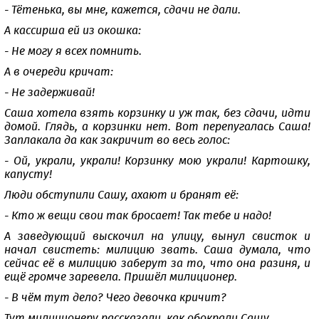
- Тётенька, вы мне, кажется, сдачи не дали.
А кассирша ей из окошка:
- Не могу я всех помнить.
А в очереди кричат:
- Не задерживай!
Саша хотела взять корзинку и уж так, без сдачи, идти
домой. Глядь, а корзинки нет. Вот перепугалась Саша!
Заплакала да как закричит во весь голос:
- Ой, украли, украли! Корзинку мою украли! Картошку,
капусту!
Люди обступили Сашу, ахают и бранят её:
- Кто ж вещи свои так бросает! Так тебе и надо!
А заведующий выскочил на улицу, вынул свисток и
начал свистеть: милицию звать. Саша думала, что
сейчас её в милицию заберут за то, что она разиня, и
ещё громче заревела. Пришёл милиционер.
- В чём тут дело? Чего девочка кричит?
Тут милиционеру рассказали, как обокрали Сашу.