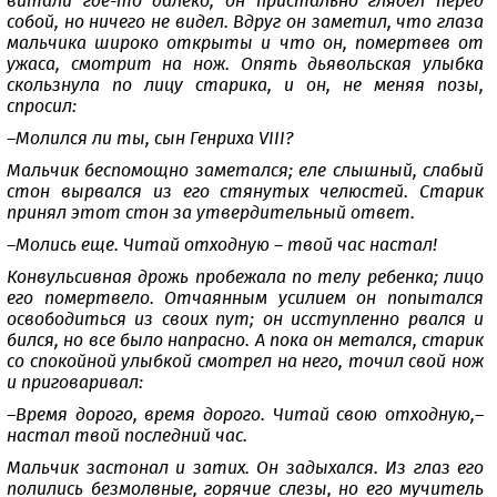
витали где-то далеко; он пристально глядел перед
собой, но ничего не видел. Вдруг он заметил, что глаза
мальчика широко открыты и что он, помертвев от
ужаса, смотрит на нож. Опять дьявольская улыбка
скользнула по лицу старика, и он, не меняя позы,
спросил:
–Молился ли ты, сын Генриха VIII?
Мальчик беспомощно заметался; еле слышный, слабый
стон вырвался из его стянутых челюстей. Старик
принял этот стон за утвердительный ответ.
–Молись еще. Читай отходную – твой час настал!
Конвульсивная дрожь пробежала по телу ребенка; лицо
его помертвело. Отчаянным усилием он попытался
освободиться из своих пут; он исступленно рвался и
бился, но все было напрасно. А пока он метался, старик
со спокойной улыбкой смотрел на него, точил свой нож
и приговаривал:
–Время дорого, время дорого. Читай свою отходную,–
настал твой последний час.
Мальчик застонал и затих. Он задыхался. Из глаз его
полились безмолвные, горячие слезы, но его мучитель