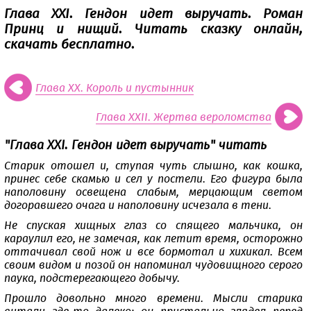
Глава XXI. Гендон идет выручать. Роман
Принц и нищий. Читать сказку онлайн,
скачать бесплатно.
Глава XX. Король и пустынник
Глава XXII. Жертва вероломства
"Глава XXI. Гендон идет выручать" читать
Старик отошел и, ступая чуть слышно, как кошка,
принес себе скамью и сел у постели. Его фигура была
наполовину освещена слабым, мерцающим светом
догоравшего очага и наполовину исчезала в тени.
Не спуская хищных глаз со спящего мальчика, он
караулил его, не замечая, как летит время, осторожно
оттачивал свой нож и все бормотал и хихикал. Всем
своим видом и позой он напоминал чудовищного серого
паука, подстерегающего добычу.
Прошло довольно много времени. Мысли старика