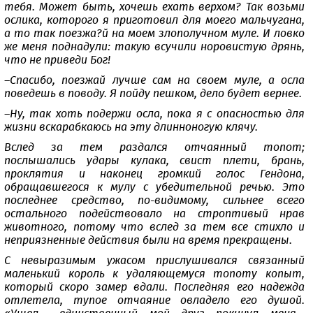
тебя. Может быть, хочешь ехать верхом? Так возьми
ослика, которого я приготовил для моего мальчугана,
а то так поезжа?й на моем злополучном муле. И ловко
же меня поднадули: такую всучили норовистую дрянь,
что не приведи Бог!
–Спасибо, поезжай лучше сам на своем муле, а осла
поведешь в поводу. Я пойду пешком, дело будет вернее.
–Ну, так хоть подержи осла, пока я с опасностью для
жизни вскарабкаюсь на эту длинноногую клячу.
Вслед за тем раздался отчаянный топот;
послышались удары кулака, свист плети, брань,
проклятия и наконец громкий голос Гендона,
обращавшегося к мулу с убедительной речью. Это
последнее средство, по-видимому, сильнее всего
остального подействовало на строптивый нрав
животного, потому что вслед за тем все стихло и
неприязненные действия были на время прекращены.
С невыразимым ужасом прислушивался связанный
маленький король к удаляющемуся топоту копыт,
который скоро замер вдали. Последняя его надежда
отлетела, тупое отчаяние овладело его душой.