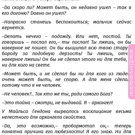
–Да скоро ли? Может быть, он недавно ушел – так я
его догоню? Давно он ушел?
–Напрасно станешь беспокоиться; мальчик сейчас
вернется.
–Делать нечего – подожду. Или нет, постой. Ты
говоришь – послал его,– ты послал! Ты лжешь, он бы
наверное не пошел. Он бы выщипал всю твою старую
К
бороду за подобную дерзость! Ты лжешь, отче,
а
наверное лжешь! Он бы не сделал этого ни для тебя, и
т
ни для кого на свете.
е
г
–Может быть, и не сделал бы ни для кого из людей,
о
очень может быть, не спорю. А для меня сделал,
р
потому что я не человек.
и
и
–Не человек?.. Так кто же ты, ради самого Бога?
–Это тайна – смотри, не выдавай. Я – архангел!
У Майльса Гендона вырвалось восклицание весьма
нелестного для архангела свойства.
–Да, это возможно,– пробормотал он,– теперь
понятна причина его любезности! Я его знаю. Ни для