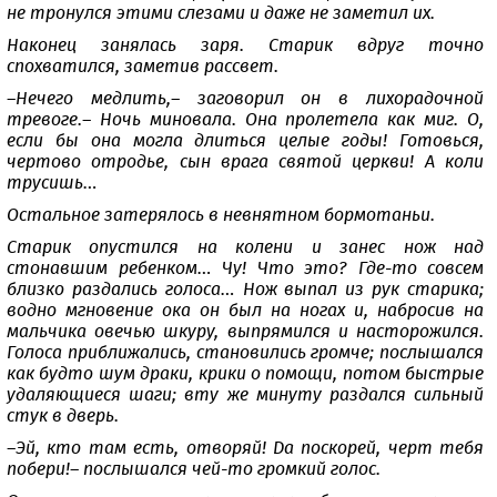
не тронулся этими слезами и даже не заметил их.
Наконец занялась заря. Старик вдруг точно
спохватился, заметив рассвет.
–Нечего медлить,– заговорил он в лихорадочной
тревоге.– Ночь миновала. Она пролетела как миг. О,
если бы она могла длиться целые годы! Готовься,
чертово отродье, сын врага святой церкви! А коли
трусишь…
Остальное затерялось в невнятном бормотаньи.
Старик опустился на колени и занес нож над
стонавшим ребенком… Чу! Что это? Где-то совсем
близко раздались голоса… Нож выпал из рук старика;
водно мгновение ока он был на ногах и, набросив на
мальчика овечью шкуру, выпрямился и насторожился.
Голоса приближались, становились громче; послышался
как будто шум драки, крики о помощи, потом быстрые
удаляющиеся шаги; вту же минуту раздался сильный
стук в дверь.
–Эй, кто там есть, отворяй! Да поскорей, черт тебя
побери!– послышался чей-то громкий голос.