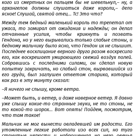
кого из смертных он пальцем бы не шевельнул,– ну, а
архангелов должны слушаться даже короли,– дело
ясное! Слушай, святой отец… Тс! Это что?
Между тем бедный маленький король то трепетал от
ужаса, то замирал от ожидания и надежды; он делал
отчаянные усилия, чтобы крикнуть и позвать
Гендона, но у него вырывались только слабые стоны, и
бедному мальчику было ясно, что Гендон их не слышит.
Последнее восклицание верного друга разом воскресило
его, как воскрешает умирающего свежий воздух полей.
Собравшись с последними силами, он сделал новую
попытку закричать, но слабый стон, вырвавшийся из
его груди, был заглушен ответом старика, который
как раз в эту минуту сказал:
–Я ничего не слышу, кроме ветра.
–Может быть, и ветер, и даже наверное ветер. Я давно
уже слышу какие-то странные звуки, не то стоны, не
то какой-то шорох… Вот опять! Пойдем, посмотрим,
что там такое!
Мальчик не мог вынести овладевшей им радости. Его
утомленные легкие работали изо всех сил, но туго
стянутые челюсти и наброшенная на него овечья