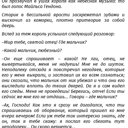
Он прозвучал в ушах короля как небесная музыка: то
был голос Майльса Гендона.
Старик в бессильной ярости заскрежетал зубами и
выскочил из каморки, плотно притворив за собой
дверь.
Вслед за тем король услышал следующий разговор:
–Мир тебе, святой отец! Где мальчик?
–Какой мальчик, любезный?
–Он еще спрашивает – какой! Не лги, отец, не
вывертывайся, меня не надуешь! Мне не до шуток.
Неподалеку отсюда я повстречал негодяев, которые
его у меня выкрали, и заставил их во всем сознаться;
они сказали, что мальчик от них убежал и что они его
выследили вплоть до твоих дверей. Да я и сам видел
его следы. Меня не проведешь! Берегись, отче! Если ты
сейчас же мне его не отдашь… Говори – где мальчик?
–Ах, Господи! Как это я сразу не догадался, что ты
спрашиваешь об оборванце, который пришел ко мне
вчера вечером! Если уж тебе так интересно знать, где
он, так я тебе скажу: я послал его сбегать тут
неподалеку… Он скоро вернется…