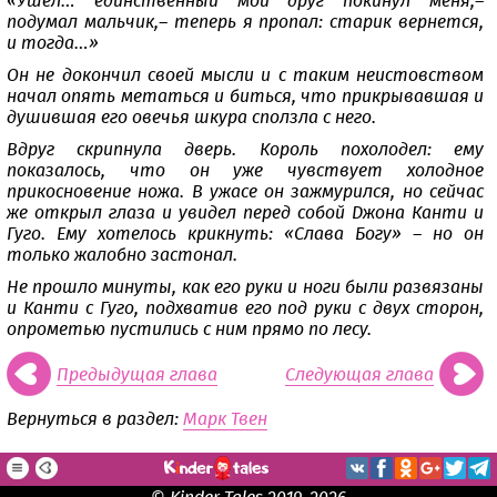
«Ушел… единственный мой друг покинул меня,–
подумал мальчик,– теперь я пропал: старик вернется,
и тогда…»
Он не докончил своей мысли и с таким неистовством
начал опять метаться и биться, что прикрывавшая и
душившая его овечья шкура сползла с него.
Вдруг скрипнула дверь. Король похолодел: ему
показалось, что он уже чувствует холодное
прикосновение ножа. В ужасе он зажмурился, но сейчас
же открыл глаза и увидел перед собой Джона Канти и
Гуго. Ему хотелось крикнуть: «Слава Богу» – но он
только жалобно застонал.
Не прошло минуты, как его руки и ноги были развязаны
и Канти с Гуго, подхватив его под руки с двух сторон,
опрометью пустились с ним прямо по лесу.
Предыдущая глава
Следующая глава
Вернуться в раздел:
Марк Твен