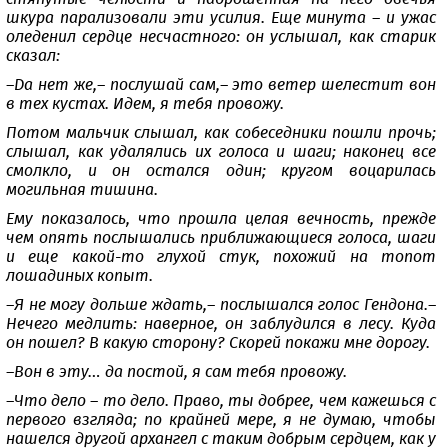
шкура парализовали эти усилия. Еще минута – и ужас
оледенил сердце несчастного: он услышал, как старик
сказал:
–Да нет же,– послушай сам,– это ветер шелестит вон
в тех кустах. Идем, я тебя провожу.
Потом мальчик слышал, как собеседники пошли прочь;
слышал, как удалялись их голоса и шаги; наконец все
смолкло, и он остался один; кругом воцарилась
могильная тишина.
Ему показалось, что прошла целая вечность, прежде
чем опять послышались приближающиеся голоса, шаги
и еще какой-то глухой стук, похожий на топот
лошадиных копыт.
–Я не могу дольше ждать,– послышался голос Гендона.–
Нечего медлить: наверное, он заблудился в лесу. Куда
он пошел? В какую сторону? Скорей покажи мне дорогу.
–Вон в эту… да постой, я сам тебя провожу.
–Что дело – то дело. Право, ты добрее, чем кажешься с
первого взгляда; по крайней мере, я не думаю, чтобы
нашелся другой архангел с таким добрым сердцем, как у