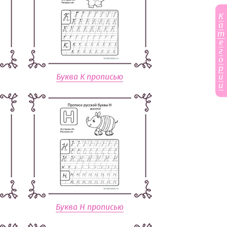
К
а
т
е
г
о
р
и
Буква К прописью
и
Буква Н прописью