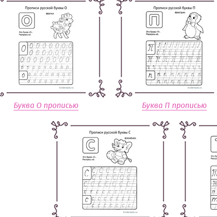
Буква О прописью
Буква П прописью