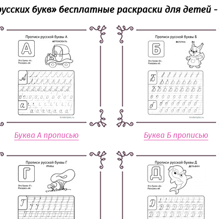
русских букв» бесплатные раскраски для детей -
Буква А прописью
Буква Б прописью