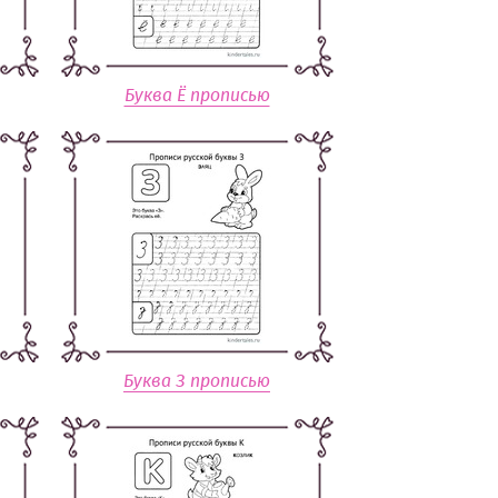
Буква Ё прописью
Буква З прописью