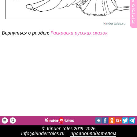
г
о
р
и
и
Вернуться в раздел:
Раскраски русских сказок
© Kinder Tales 2019-2026
info@kindertales.ru
правообладателям