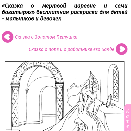
«Сказка о мертвой царевне и семи
богатырях» бесплатная раскраска для детей
- мальчиков и девочек
Сказка о Золотом Петушке
Сказка о попе и о работнике его Балде
К
а
т
е