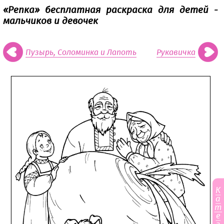
«Репка» бесплатная раскраска для детей -
мальчиков и девочек
Пузырь, Соломинка и Лапоть
Рукавичка
К
а
т
е