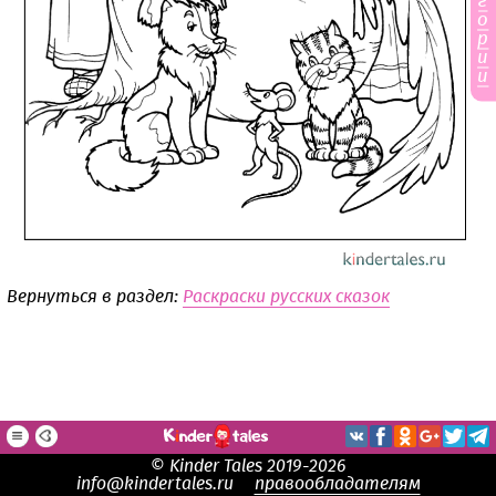
г
о
р
и
и
Вернуться в раздел:
Раскраски русских сказок
© Kinder Tales 2019-2026
info@kindertales.ru
правообладателям