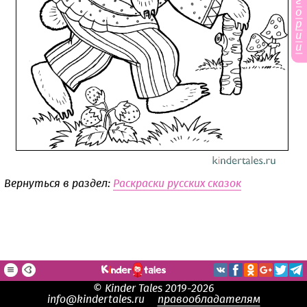
г
о
р
и
и
Вернуться в раздел:
Раскраски русских сказок
© Kinder Tales 2019-2026
info@kindertales.ru
правообладателям