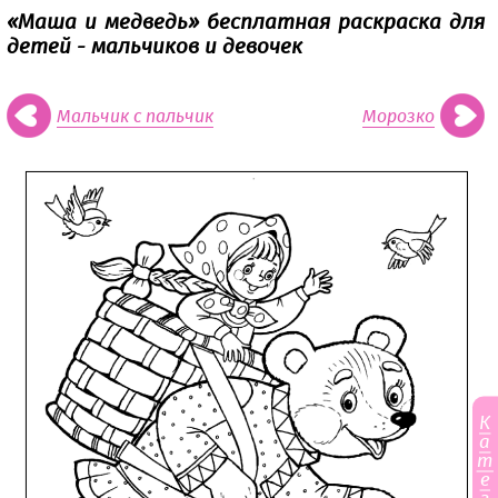
«Маша и медведь» бесплатная раскраска для
детей - мальчиков и девочек
Мальчик с пальчик
Морозко
К
а
т
е