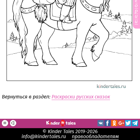
г
о
р
и
и
Вернуться в раздел:
Раскраски русских сказок
© Kinder Tales 2019-2026
info@kindertales.ru
правообладателям