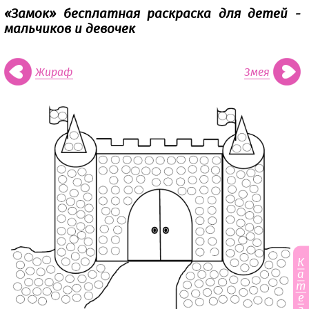
«Замок» бесплатная раскраска для детей -
мальчиков и девочек
Жираф
Змея
К
а
т
е