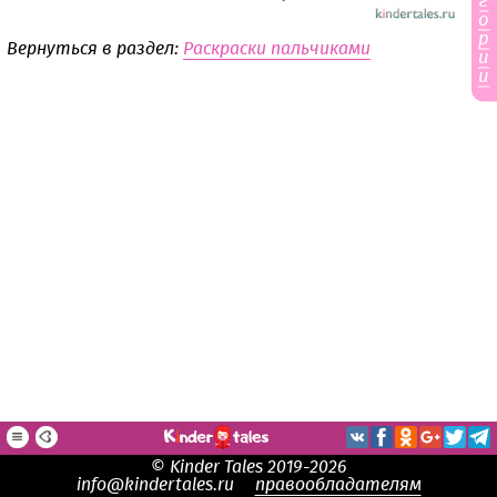
г
о
р
Вернуться в раздел:
Раскраски пальчиками
и
и
© Kinder Tales 2019-2026
info@kindertales.ru
правообладателям