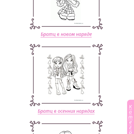
Братц в новом наряде
К
Братц в осенних нарядах
а
т
е
г
о