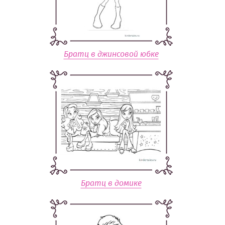
Братц в джинсовой юбке
Братц в домике