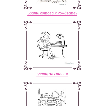
Братц готова к Рождеству
Братц за столом