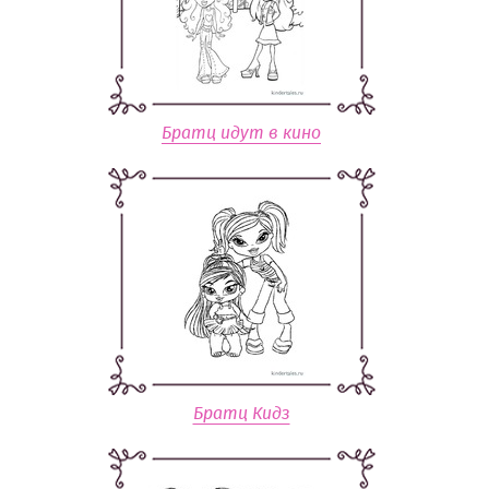
Братц идут в кино
Братц Кидз