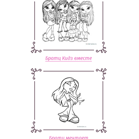
Братц Кидз вместе
Братц мечтает