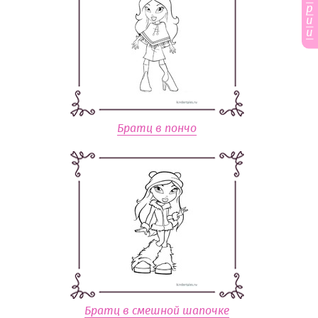
р
и
и
Братц в пончо
Братц в смешной шапочке