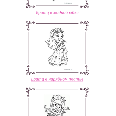
Братц в модной юбке
Братц в нарядном платье